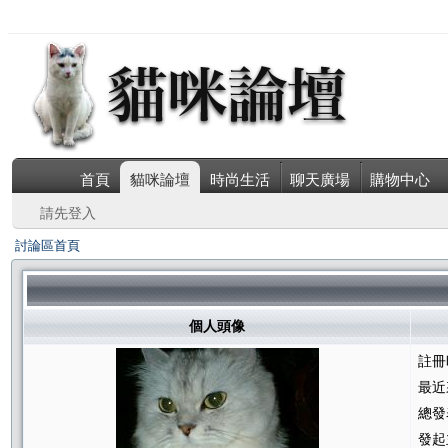
首頁
貓咪論壇
時尚生活
聊天廣場
購物中心
請先登入
討論區首頁
個人頭像
註冊
最近
總發
發起