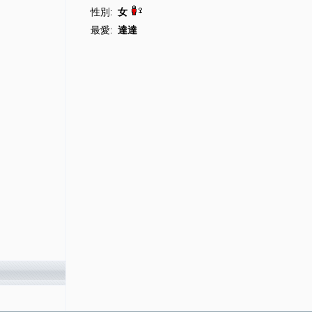
性別:
女
最愛:
達達