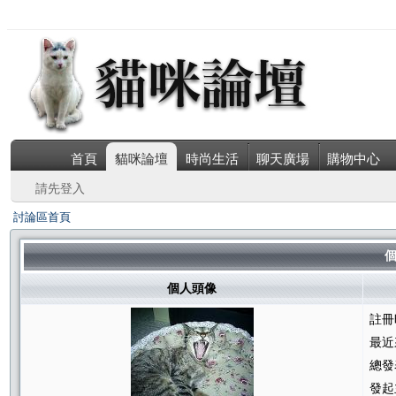
首頁
貓咪論壇
時尚生活
聊天廣場
購物中心
請先登入
討論區首頁
個
個人頭像
註冊
最近
總發
發起