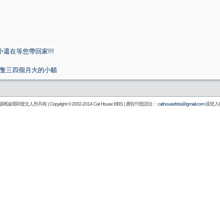
小還在等您帶回家!!!
-兩隻三四個月大的小貓
壇與發文人所共有 | Copyright © 2002-2014
Cat House BBS
| 廣告刊登請洽：
cathousebbs@gmail.com
或登入後