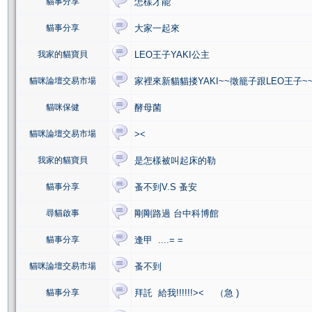
貓事分享
怎樣才能
貓事分享
大家一起來
我家的貓寶貝
LEO王子YAKI公主
貓咪論壇交易市場
家裡來新貓貓搂YAKI~~徵籠子跟LEO王子~~
貓咪保健
酵母菌
貓咪論壇交易市場
><
我家的貓寶貝
是怎樣被叫起床的勒
貓事分享
蚤不到V.S 蚤安
尋貓啟事
剛剛路過 台中科博館
貓事分享
逢甲 ....= =
貓咪論壇交易市場
蚤不到
貓事分享
拜託 給我!!!!!!>< （急 )