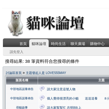
首頁
貓咪論壇
時尚生活
聊天廣場
購物中心
請先登入
搜尋結果: 38 筆資料符合您搜尋的條件
»
討論區首頁
主題發起人是 LOVE555MAY
版面名稱
主題
中部地區認養佈告
請大家注意這號人物
中部地區認養佈告
個人覺得很漂亮的小貓 送送送養 ８分急
尋貓啟事
請大家幫幫忙 忠明8街上