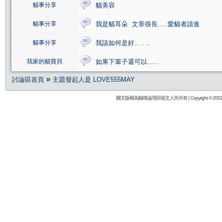
貓事分享
貓美容
貓事分享
我是貓耳朵 文章很長.....愛貓者請進
貓事分享
我該如何是好.. .. ..
我家的貓寶貝
如果下輩子還可以......
»
討論區首頁
主題發起人是 LOVE555MAY
圖文版權為貓咪論壇與發文人所共有 | Copyright © 2002