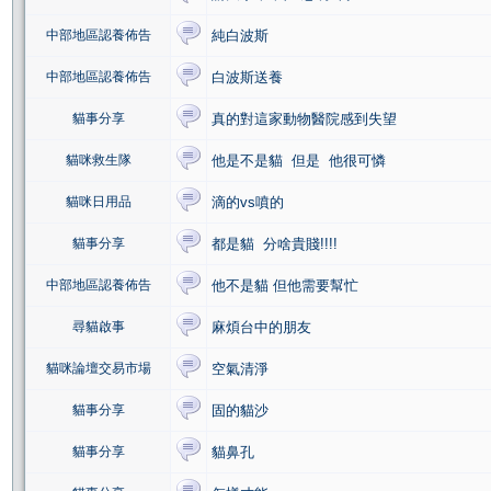
中部地區認養佈告
純白波斯
中部地區認養佈告
白波斯送養
貓事分享
真的對這家動物醫院感到失望
貓咪救生隊
他是不是貓 但是 他很可憐
貓咪日用品
滴的vs噴的
貓事分享
都是貓 分啥貴賤!!!!
中部地區認養佈告
他不是貓 但他需要幫忙
尋貓啟事
麻煩台中的朋友
貓咪論壇交易市場
空氣清淨
貓事分享
固的貓沙
貓事分享
貓鼻孔