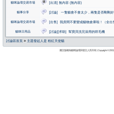
貓咪論壇交易市場
[出清] 無內容 (無內容)
貓事分享
[討論] 一隻貓會不會太少，兩隻是否剛剛好
貓咪論壇交易市場
[出售] 我房間不要變成貓物倉庫啦！（全出
貓咪日用品
[討論][求助] 幫寶貝洗完澡用的哄毛機
»
討論區首頁
主題發起人是 粉紅天使貓
圖文版權為貓咪論壇與發文人所共有 | Copyright © 2002