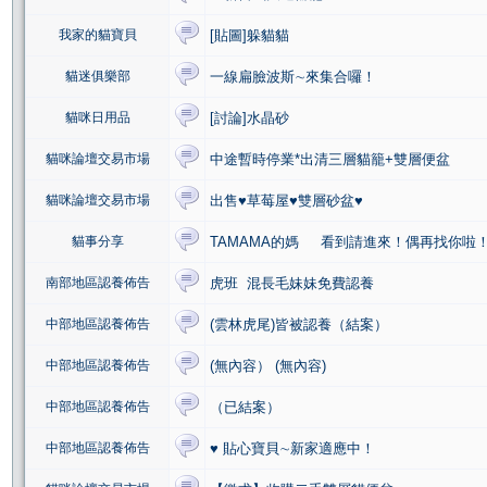
我家的貓寶貝
[貼圖]躲貓貓
貓迷俱樂部
一線扁臉波斯∼來集合囉！
貓咪日用品
[討論]水晶砂
貓咪論壇交易市場
中途暫時停業*出清三層貓籠+雙層便盆
貓咪論壇交易市場
出售♥草莓屋♥雙層砂盆♥
貓事分享
TAMAMA的媽 看到請進來！偶再找你啦
南部地區認養佈告
虎班 混長毛妹妹免費認養
中部地區認養佈告
(雲林虎尾)皆被認養（結案）
中部地區認養佈告
(無內容） (無內容)
中部地區認養佈告
（已結案）
中部地區認養佈告
♥ 貼心寶貝∼新家適應中！