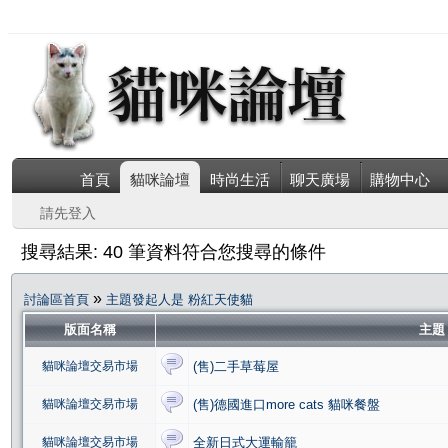
首頁
貓咪論壇
時尚生活
聊天廣場
購物中心
請先登入
搜尋結果: 40 筆資料符合您搜尋的條件
»
討論區首頁
主題發起人是 粉紅天使貓
版面名稱
主
貓咪論壇交易市場
(售)二手草莓屋
貓咪論壇交易市場
(售)德國進口more cats 貓咪餐盤
貓咪論壇交易市場
全新日式大運輸籠