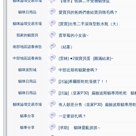
貓咪論壇交易市場
【徵求】收購二手雙層貓便盆
貓咪日用品
愛寶貝的爸媽們會給寶貝嚕毛嗎？
貓咪論壇交易市場
[賣賣]出售二手滾珠型飲水瓶（大）
我家的貓寶貝
賣草莓的小女孩~
南部地區認養佈告
（結案）
中部地區認養佈告
(雲林) ♥2個寶貝蛋 (圓滿結束)~
貓咪派對城
中部近期有貓聚會嗎？
貓咪日用品
[討論]希爾斯乾乾漲價了！！
貓咪日用品
[討論]（皇家P30) 扁臉波斯貓專用乾乾 
貓咪論壇交易市場
有人願意分售（皇家P30) 扁臉波斯貓專用乾
貓事分享
一定要節扎嗎？
貓事分享
[求助] 貓咪愛亂抓抓∼