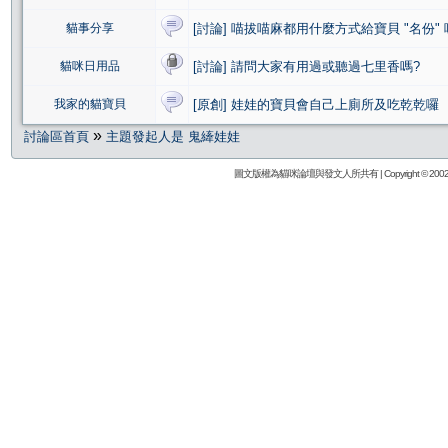
貓事分享
[討論] 喵拔喵麻都用什麼方式給寶貝 "名份" 
貓咪日用品
[討論] 請問大家有用過或聽過七里香嗎?
我家的貓寶貝
[原創] 娃娃的寶貝會自己上廁所及吃乾乾囉
»
討論區首頁
主題發起人是 鬼縴娃娃
圖文版權為貓咪論壇與發文人所共有 | Copyright © 2002