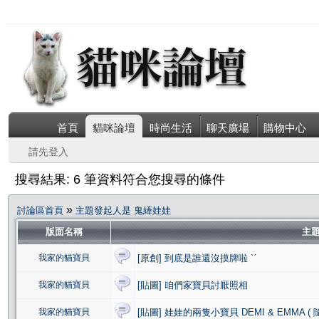
首頁
貓咪論壇
時尚生活
聊天廣場
購物中心
請先登入
搜尋結果: 6 筆資料符合您搜尋的條件
»
討論區首頁
主題發起人是 鬼縴娃娃
版面名稱
主
我家的貓寶貝
[原創] 到底是誰還沒摸牌啦 ˋˊ
我家的貓寶貝
[貼圖] 咱們家寶貝討厭照相
我家的貓寶貝
[貼圖] 娃娃的兩隻小寶貝 DEMI & EMMA ( 