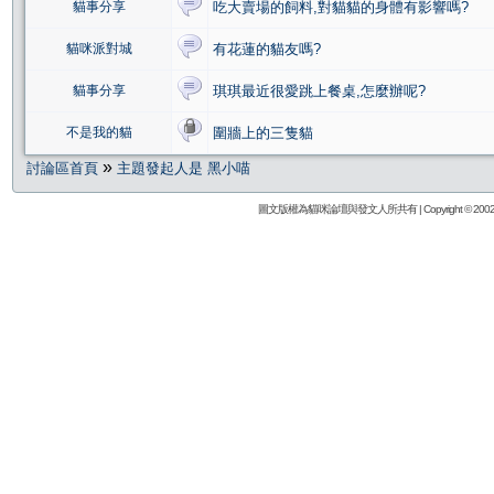
貓事分享
吃大賣場的飼料,對貓貓的身體有影響嗎?
貓咪派對城
有花蓮的貓友嗎?
貓事分享
琪琪最近很愛跳上餐桌,怎麼辦呢?
不是我的貓
圍牆上的三隻貓
»
討論區首頁
主題發起人是 黑小喵
圖文版權為貓咪論壇與發文人所共有 | Copyright © 2002