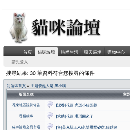
首頁
貓咪論壇
時尚生活
聊天廣場
購物中心
請先登入
搜尋結果: 30 筆資料符合您搜尋的條件
»
討論區首頁
主題發起人是 黑小喵
版面名稱
主
花東地區認養佈告
[認養]花蓮 虎斑小貓認養
尋貓啟事
[求助]花蓮 琪琪回來了
貓咪論壇交易市場
[售]美克斯玉米砂.雙層貓砂盆.貓砂鏟