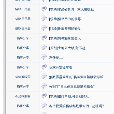
貓咪日用品
[求助]水晶砂臭臭...家人要抓狂
貓咪日用品
[求助]貓草用力的發霉...
貓咪日用品
[討論]推薦雙層貓砂盆
貓事分享
[求助]想帶貓咪出去玩
貓事分享
[原創]土地公大爺,對不起...
貓事分享
憑什麼....
貓事分享
我家有隻怪喀喀
貓物滴唉歪
無敵霹靂簡單的"貓咪瘋狂塑膠袋球球"
貓事分享
收到了"日本偉嘉幸福嚐鮮禮盒"
不是我的貓
[求助]很想幫她,可是她好兇...
貓事分享
各位親愛的貓貓都是跟你們一起睡嗎?