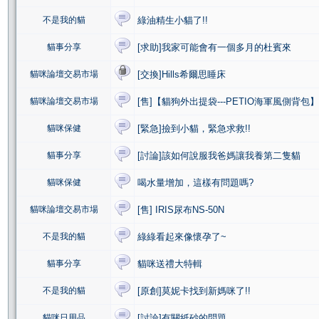
不是我的貓
綠油精生小貓了!!
貓事分享
[求助]我家可能會有一個多月的杜賓來
貓咪論壇交易市場
[交換]Hills希爾思睡床
貓咪論壇交易市場
[售]【貓狗外出提袋---PETIO海軍風側背包】
貓咪保健
[緊急]撿到小貓，緊急求救!!
貓事分享
[討論]該如何說服我爸媽讓我養第二隻貓
貓咪保健
喝水量增加，這樣有問題嗎?
貓咪論壇交易市場
[售] IRIS尿布NS-50N
不是我的貓
綠綠看起來像懷孕了~
貓事分享
貓咪送禮大特輯
不是我的貓
[原創]莫妮卡找到新媽咪了!!
貓咪日用品
[討論]有關紙砂的問題