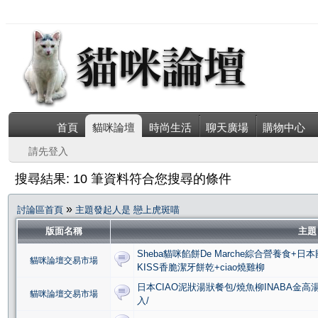
首頁
貓咪論壇
時尚生活
聊天廣場
購物中心
請先登入
搜尋結果: 10 筆資料符合您搜尋的條件
»
討論區首頁
主題發起人是 戀上虎斑喵
版面名稱
主
Sheba貓咪餡餅De Marche綜合營養食+日本國
貓咪論壇交易市場
KISS香脆潔牙餅乾+ciao燒雞柳
日本CIAO泥狀湯狀餐包/燒魚柳INABA金高
貓咪論壇交易市場
入/