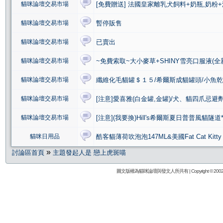
貓咪論壇交易市場
[免費贈送] 法國皇家離乳犬飼料+奶瓶,奶粉
貓咪論壇交易市場
暫停販售
貓咪論壇交易市場
已賣出
貓咪論壇交易市場
~免費索取~大小麥草+SHINY雪亮口服液(全新
貓咪論壇交易市場
纖維化毛貓罐＄１５/希爾斯成貓罐頭/小魚乾
貓咪論壇交易市場
[注意]愛喜雅(白金罐,金罐)/犬、貓四爪忌避劑/
貓咪論壇交易市場
[注意](我要換)Hill's希爾斯夏日普普風貓隧
貓咪日用品
酷客貓薄荷吹泡泡147ML&美國Fat Cat Kit
»
討論區首頁
主題發起人是 戀上虎斑喵
圖文版權為貓咪論壇與發文人所共有 | Copyright © 2002