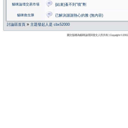
貓咪論壇交易市場
{結束}蚤不到"噴"劑
貓咪救生隊
已解決謝謝熱心的雅 (無內容)
»
討論區首頁
主題發起人是 cbx52000
圖文版權為貓咪論壇與發文人所共有 | Copyright © 2002