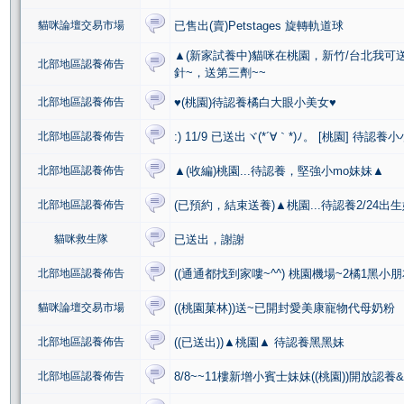
貓咪論壇交易市場
已售出(賣)Petstages 旋轉軌道球
▲(新家試養中)貓咪在桃園，新竹/台北我可
北部地區認養佈告
針~，送第三劑~~
北部地區認養佈告
♥(桃園)待認養橘白大眼小美女♥
北部地區認養佈告
:) 11/9 已送出ヾ(*´∀｀*)ﾉ。 [桃園] 
北部地區認養佈告
▲(收編)桃園...待認養，堅強小mo妹妹▲
北部地區認養佈告
(已預約，結束送養)▲桃園...待認養2/24出生姐
貓咪救生隊
已送出，謝謝
北部地區認養佈告
((通通都找到家嘍~^^) 桃園機場~2橘1黑小
貓咪論壇交易市場
((桃園菓林))送~已開封愛美康寵物代母奶粉
北部地區認養佈告
((已送出))▲桃園▲ 待認養黑黑妹
北部地區認養佈告
8/8~~11樓新增小賓士妹妹((桃園))開放認養