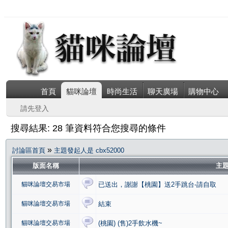
首頁
貓咪論壇
時尚生活
聊天廣場
購物中心
請先登入
搜尋結果: 28 筆資料符合您搜尋的條件
»
討論區首頁
主題發起人是 cbx52000
版面名稱
主
貓咪論壇交易市場
已送出，謝謝【桃園】送2手跳台-請自取
貓咪論壇交易市場
結束
貓咪論壇交易市場
(桃園) (售)2手飲水機~