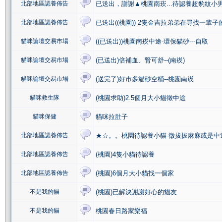
北部地區認養佈告
已送出，謝謝▲桃園南崁...待認養超豹紋小男生.
北部地區認養佈告
已送出((桃園)) 2隻金吉拉弟弟在尋找一輩子
貓咪論壇交易市場
((已送出))桃園南崁中途-環保貓砂---自取
貓咪論壇交易市場
(已送出)倍補血、腎可舒--(南崁)
貓咪論壇交易市場
(送完了)好市多貓砂空桶--桃園南崁
貓咪救生隊
(桃園求助)2.5個月大小貓徵中途
貓咪保健
貓咪拉肚子
北部地區認養佈告
★☆。。桃園待認養小貓-徵拔拔麻麻或是中途
北部地區認養佈告
(桃園)4隻小貓待認養
北部地區認養佈告
(桃園)6個月大小貓找一個家
不是我的貓
(桃園)已解決謝謝好心的貓友
不是我的貓
桃園春日路家樂福