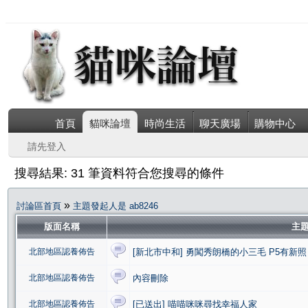
首頁
貓咪論壇
時尚生活
聊天廣場
購物中心
請先登入
搜尋結果: 31 筆資料符合您搜尋的條件
»
討論區首頁
主題發起人是 ab8246
版面名稱
主
北部地區認養佈告
[新北市中和] 勇闖秀朗橋的小三毛 P5有新
北部地區認養佈告
內容刪除
北部地區認養佈告
[已送出] 喵喵咪咪尋找幸福人家