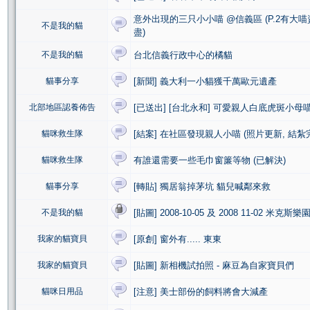
意外出現的三只小小喵 @信義區 (P.2有大
不是我的貓
盡)
不是我的貓
台北信義行政中心的橘貓
貓事分享
[新聞] 義大利一小貓獲千萬歐元遺產
北部地區認養佈告
[已送出] [台北永和] 可愛親人白底虎斑小母
貓咪救生隊
[結案] 在社區發現親人小喵 (照片更新, 結紮
貓咪救生隊
有誰還需要一些毛巾窗簾等物 (已解決)
貓事分享
[轉貼] 獨居翁掉茅坑 貓兒喊鄰來救
不是我的貓
[貼圖] 2008-10-05 及 2008 11-02 米
我家的貓寶貝
[原創] 窗外有..... 東東
我家的貓寶貝
[貼圖] 新相機試拍照 - 麻豆為自家寶貝們
貓咪日用品
[注意] 美士部份的飼料將會大減產