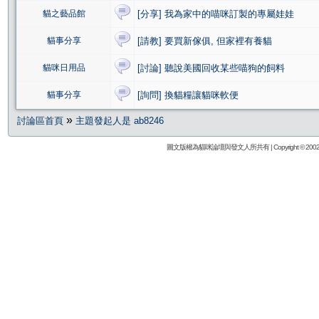
貓之藝品館
[分享] 我為家中的喵咪訂製的專屬娃娃
貓事分享
[請教] 要買新傢俱, 但家裡有養貓
貓咪日用品
[討論] 聽說美國回收某些喵狗的飼料
貓事分享
[詢問] 換貓糧讓貓咪軟便
»
討論區首頁
主題發起人是 ab8246
圖文版權為貓咪論壇與發文人所共有 | Copyright © 2002