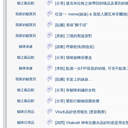
貓之藝品館
[分享] 捷克布拉格之旅帶回的喵品及看到的
我家的貓寶貝
狂賀~~ meme(妹妹) & 龍龍入圍瓦奇菲爾德
我家的貓寶貝
[貼圖] 美味"獅子頭"
我家的貓寶貝
[原創] 三喵的聖誕派對
貓咪保健
[請教] 呼吸較快(稍急促)
貓之藝品館
[分享] 喵咪旋轉音樂盒
貓咪保健
[求助] 點過一次FIP疫苗的幼喵, 可否不點第
我家的貓寶貝
[貼圖] 衣架上的妹妹....
貓之藝品館
[分享] 有貓咪刺繡的女鞋
貓之藝品館
[分享] 鶯歌行貓物採購收獲
貓咪日用品
Vita水晶砂使用報告 (更新觀察)
貓咪日用品
[詢問] Vitakraft 神奇抗菌水晶砂到底