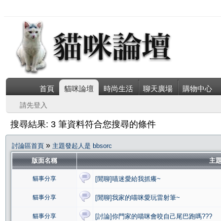
首頁
貓咪論壇
時尚生活
聊天廣場
購物中心
請先登入
搜尋結果: 3 筆資料符合您搜尋的條件
»
討論區首頁
主題發起人是 bbsorc
版面名稱
主
貓事分享
[閒聊]喵迷愛給我抓癢~
貓事分享
[閒聊]我家的喵咪愛玩雷射筆~
貓事分享
[討論]你門家的喵咪會咬自己尾巴跑嗎???