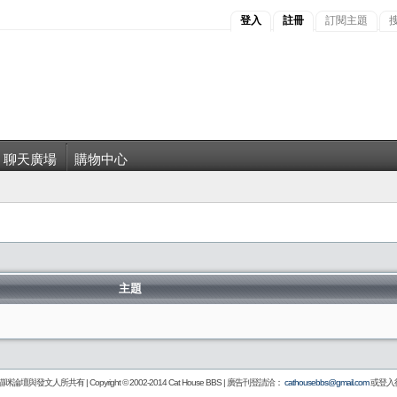
登入
註冊
訂閱主題
聊天廣場
購物中心
主題
壇與發文人所共有 | Copyright © 2002-2014
Cat House BBS
| 廣告刊登請洽：
cathousebbs@gmail.com
或登入後