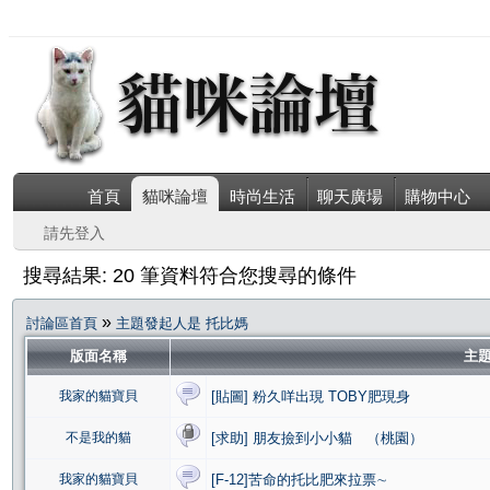
首頁
貓咪論壇
時尚生活
聊天廣場
購物中心
請先登入
搜尋結果: 20 筆資料符合您搜尋的條件
»
討論區首頁
主題發起人是 托比媽
版面名稱
主
我家的貓寶貝
[貼圖] 粉久咩出現 TOBY肥現身
不是我的貓
[求助] 朋友撿到小小貓 （桃園）
我家的貓寶貝
[F-12]苦命的托比肥來拉票∼