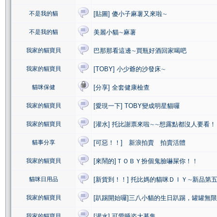
不是我的貓
[貼圖] 傻小子麻薯又來啦∼
不是我的貓
美麗小貓∼麻薯
我家的貓寶貝
巴那那看這邊∼買瓶好酒回家喝吧
我家的貓寶貝
[TOBY] 小少爺的沙發床∼
貓咪保健
[分享] 全套健康檢查
我家的貓寶貝
[愛現一下] TOBY變成明星貓囉
我家的貓寶貝
[灌水] 托比謝票來啦∼∼想露點都沒人要看！
貓事分享
[可惡！！] 新浪拍賣 拍賣活體
我家的貓寶貝
[來鬧的]ＴＯＢＹ扮個鬼臉嚇屎你！！
貓咪日用品
[新貨到！！] 托比媽的貓咪ＤＩＹ∼新品第
我家的貓寶貝
[趴踢開始囉]三八小貓的生日趴踢，罐罐無
我家的貓寶貝
[灌水] 可愛睡姿大募集