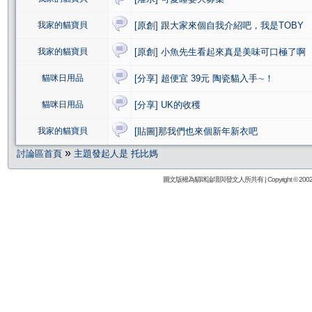
我家的貓寶貝
[原創] 跟大家來個自我介紹吧，我是TOBY
我家的貓寶貝
[原創] 小魚先生看起來真是美味可口極了啊
貓咪日用品
[分享] 超便宜 39元 陶瓷貓入手∼！
貓咪日用品
[分享] UK的收穫
我家的貓寶貝
[貼圖]那我們也來個新年新衣吧
»
討論區首頁
主題發起人是 托比媽
圖文版權為貓咪論壇與發文人所共有 | Copyright © 2002