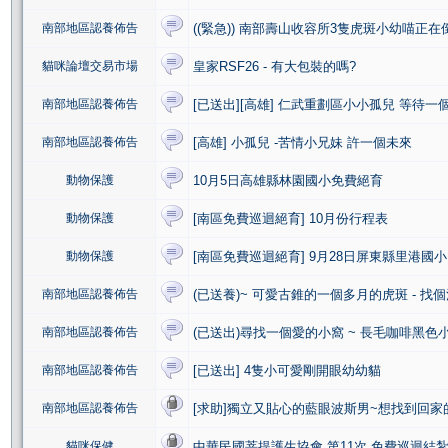
南部地區認養佈告
((緊急)) 南部壽山收容所3隻虎斑小幼喵正在倒
貓咪論壇交易市場
皇家RSF26 - 有大包裝的嗎?
南部地區認養佈告
[已送出][高雄] 仁武重劃區小小孤兒 等待一
南部地區認養佈告
[高雄] 小孤兒 -苦情小兄妹 許一個未來
動物保護
10月5日高雄縣林園國小免費絕育
動物保護
[南區免費巡迴絕育] 10月份行程表
動物保護
[南區免費巡迴絕育] 9月28日屏東縣里港國小
南部地區認養佈告
(已送養)~ 可愛古錐的一個多月的虎斑 - 找個
南部地區認養佈告
(已送出)尋找一個愛的小窩 ~ 長毛咖啡黑色
南部地區認養佈告
[已送出] 4隻小可愛剛開眼幼幼貓
南部地區認養佈告
[求助]獨立又貼心的藍眼波斯男~想找到回家的
貓咪保健
中華民國菩提護生協會 第11次 免費巡迴結