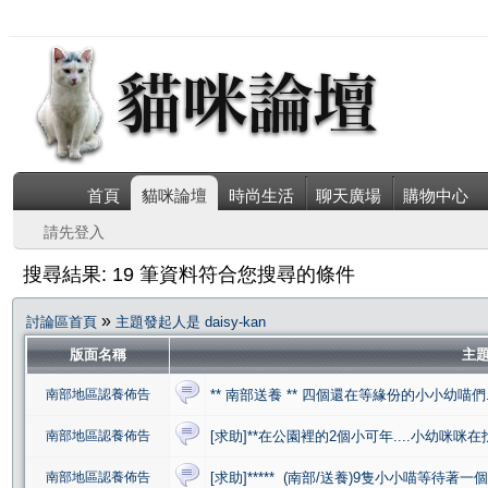
首頁
貓咪論壇
時尚生活
聊天廣場
購物中心
請先登入
搜尋結果: 19 筆資料符合您搜尋的條件
»
討論區首頁
主題發起人是 daisy-kan
版面名稱
主
南部地區認養佈告
** 南部送養 ** 四個還在等緣份的小小幼喵們..
南部地區認養佈告
[求助]**在公園裡的2個小可年....小幼咪咪在
南部地區認養佈告
[求助]***** (南部/送養)9隻小小喵等待著一個夢 