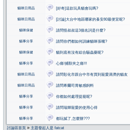
貓咪日用品
[好奇]這款玩具貓會玩嗎?
貓咪日用品
[討論]大台中地區哪家的蚤安80最便宜呢?
貓咪保健
請問怪叔叔這3個名詞是什麼?
貓事分享
請問你們都如何訓練貓咪張嘴?
貓咪保健
貓到底有沒有綜合驅蟲藥呢?
貓事分享
心痛!捕獸夾之痛!!!
貓咪日用品
請問彰化市跟台中市有買到寵愛滴濟的貓友
貓咪日用品
請問希爾司胃敏感飼料
貓事分享
你都如何處理提籠呢?
貓事分享
請問瑞輝寵愛的使用心得
貓事分享
都玩膩了,怎麼辦???
»
討論區首頁
主題發起人是 fatcat