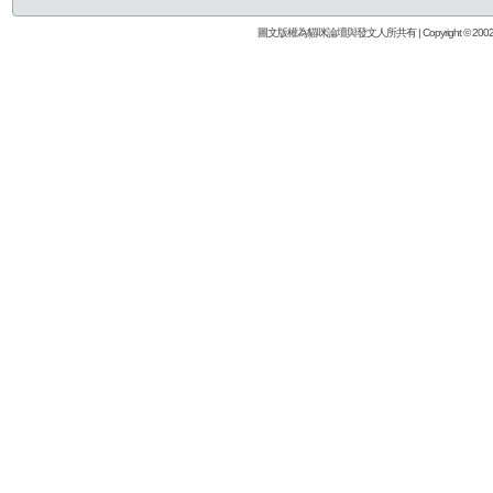
圖文版權為貓咪論壇與發文人所共有 | Copyright © 2002