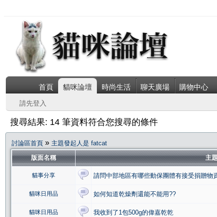
首頁
貓咪論壇
時尚生活
聊天廣場
購物中心
請先登入
搜尋結果: 14 筆資料符合您搜尋的條件
»
討論區首頁
主題發起人是 fatcat
版面名稱
主
貓事分享
請問中部地區有哪些動保團體有接受捐贈物資
貓咪日用品
如何知道乾燥劑還能不能用??
貓咪日用品
我收到了1包500g的偉嘉乾乾