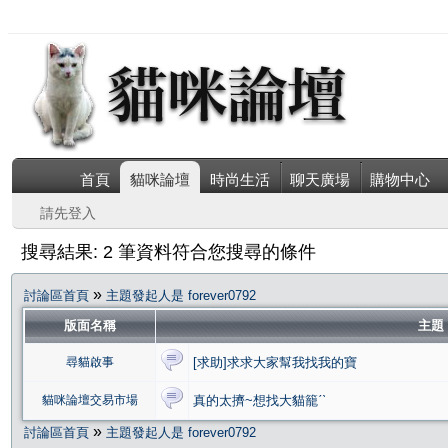
首頁
貓咪論壇
時尚生活
聊天廣場
購物中心
請先登入
搜尋結果: 2 筆資料符合您搜尋的條件
»
討論區首頁
主題發起人是 forever0792
版面名稱
主題
尋貓啟事
[求助]求求大家幫我找我的寶
貓咪論壇交易市場
真的太擠~想找大貓籠ˊˋ
»
討論區首頁
主題發起人是 forever0792