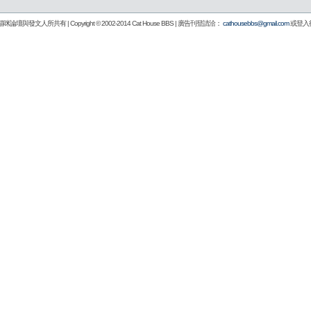
壇與發文人所共有 | Copyright © 2002-2014
Cat House BBS
| 廣告刊登請洽：
cathousebbs@gmail.com
或登入後