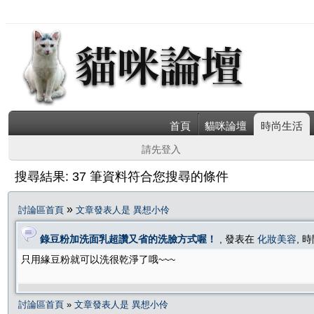
首頁
貓咪論壇
時尚生活
請先登入
搜尋結果: 37 筆資料符合您搜尋的條件
»
討論區首頁
文章發表人是 異想小伶
錄豆粉加洗面乳超讚又省的洗臉方式喔！
, 發表在
化妝美容
, 時
只用緣豆粉就可以洗很乾淨了哦~~~
討論區首頁
»
文章發表人是 異想小伶