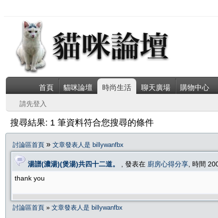
首頁
貓咪論壇
時尚生活
聊天廣場
購物中心
請先登入
搜尋結果: 1 筆資料符合您搜尋的條件
»
討論區首頁
文章發表人是 billywanfbx
湯譜(濃湯)(煲湯)共四十二道。
, 發表在
廚房心得分享
, 時間 20
thank you
討論區首頁
»
文章發表人是 billywanfbx