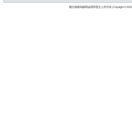
圖文版權為貓咪論壇與發文人所共有 | Copyright © 2002