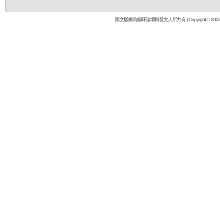
圖文版權為貓咪論壇與發文人所共有 | Copyright © 2002