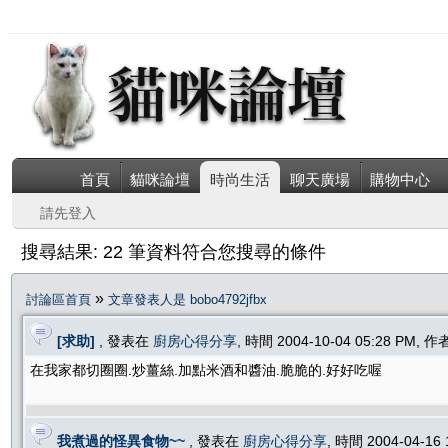
首頁
貓咪論壇
時尚生活
聊天廣場
購物中心
請先登入
搜尋結果: 22 筆資料符合您搜尋的條件
»
討論區首頁
文章發表人是 bobo4792jfbx
[求助]
, 發表在
廚房心得分享
, 時間 2004-10-04 05:28 PM, 
在我家都切圈圈.炒薑絲.加點米酒和醬油.脆脆的.好好吃喔
我煮過的怪異食物~~
, 發表在
廚房心得分享
, 時間 2004-04-16