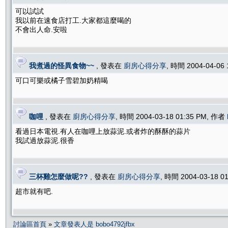
可以試試
我以前在速食店打工.大家都這麼喝的
不會出人命.安啦
我煮過的怪異食物~~
, 發表在
廚房心得分享
, 時間 2004-04-06
可口可樂或橘子雪碧加奶精喝
咖哩
, 發表在
廚房心得分享
, 時間 2004-03-18 01:35 PM, 作者
看過日本電視.有人在咖哩上放蒜泥.或者炸的酥酥的蒜片
我試過放蒜泥.很香
三杯雞怎麼做呢??
, 發表在
廚房心得分享
, 時間 2004-03-18 0
超市就有吧.
討論區首頁
»
文章發表人是 bobo4792jfbx