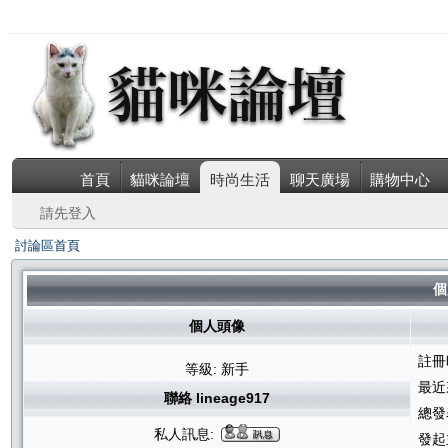
首頁
貓咪論壇
時尚生活
聊天廣場
購物中心
請先登入
討論區首頁
個
個人頭像
註冊
等級: 新手
最近
聯絡 lineage917
總發
私人訊息:
發起