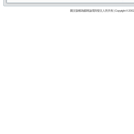
圖文版權為貓咪論壇與發文人所共有 | Copyright © 2002