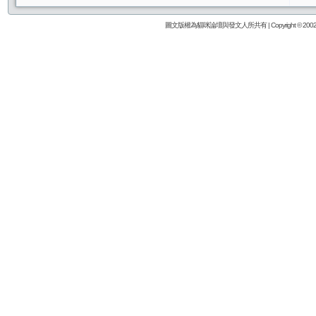
圖文版權為貓咪論壇與發文人所共有 | Copyright © 2002