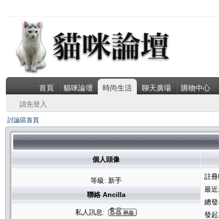
首頁
貓咪論壇
時尚生活
聊天廣場
購物中心
請先登入
討論區首頁
個人頭像
註冊
等級: 新手
最近
聯絡 Ancilla
總發
私人訊息:
發起