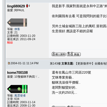
ling680629
我是新手.我家對面就是永和中正路"米
最愛: 阿PAUL
依利園我有去看.可是我問到的籠子比
另外土城金城路三段上的萬旺.當初因
等級:
俠客
生意很好.應該是不錯的店喔
文章: 21
註冊時間: 2003-11-20
最近來訪: 2011-09-24
離線
2004-01-11 11:14 PM
第143樓
文章主題:
【更新徵求中】全國各地受推
kome700108
還有在鳳山市三民區220號
最愛: 10隻貓咪不夠寫ㄚ..
艾咪專業剪藝..
貓咪洗澡很平價喔..
老闆對貓蠻好的..
洗一次約250元...
等級:
風雲使者
文章: 634
註冊時間: 2003-11-14
最近來訪: 2008-11-30