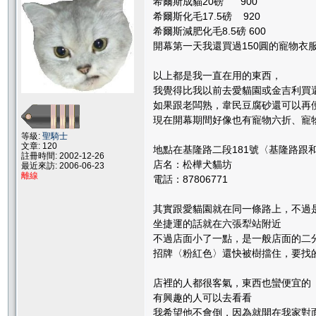
希爾斯成貓20磅 900
希爾斯化毛17.5磅 920
希爾斯減肥化毛8.5磅 600
開幕第一天我還買過150圓的寵物衣
以上都是我一直在用的東西，
我覺得比我以前去愛貓園或金吉利買
如果跟老闆熟，韋民豆腐砂還可以再
現在開幕期間好像也有寵物六折、寵物
等級:
聖騎士
文章: 120
地點在基隆路二段181號〈基隆路跟
註冊時間: 2002-12-26
店名：松樺犬貓坊
最近來訪: 2006-06-23
離線
電話：87806771
其實跟愛貓園就在同一條路上，不過
坐捷運的話就在六張犁站附近
不過店面小了一點，是一般店面的二
招牌〈粉紅色〉還快被樹擋住，要找的時
店裡的人都很客氣，東西也蠻便宜的
有興趣的人可以去看看
我希望他不會倒，因為就開在我家對面，