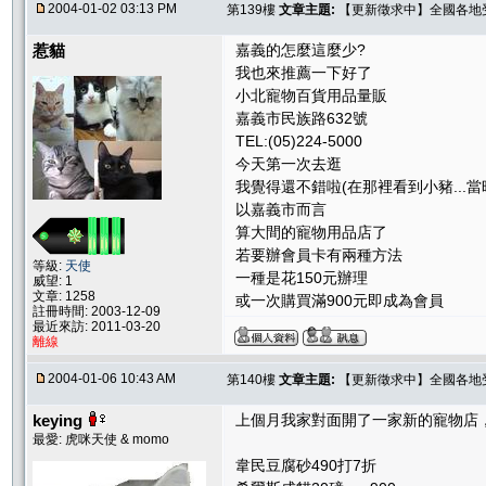
2004-01-02 03:13 PM
第139樓
文章主題:
【更新徵求中】全國各地受推
惹貓
嘉義的怎麼這麼少?
我也來推薦一下好了
小北寵物百貨用品量販
嘉義市民族路632號
TEL:(05)224-5000
今天第一次去逛
我覺得還不錯啦(在那裡看到小豬...
以嘉義市而言
算大間的寵物用品店了
若要辦會員卡有兩種方法
等級:
天使
一種是花150元辦理
威望: 1
文章: 1258
或一次購買滿900元即成為會員
註冊時間: 2003-12-09
最近來訪: 2011-03-20
離線
2004-01-06 10:43 AM
第140樓
文章主題:
【更新徵求中】全國各地受推
keying
上個月我家對面開了一家新的寵物店
最愛: 虎咪天使 & momo
韋民豆腐砂490打7折