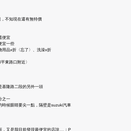
服，不知現在還有無特價
還便宜
便宜一些
用品x折〈忘了〉、洗澡x折
和平東路口附近〉
是基隆路二段的另外一頭
分之一
候眼睛要尖一點，隔壁是suzuki汽車
又是我目前發現最便宜的店說....：P