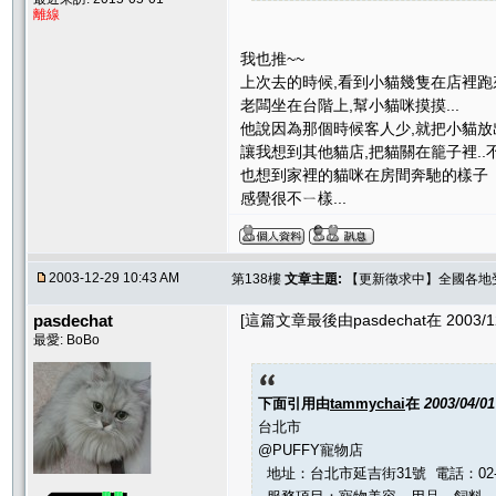
離線
我也推~~
上次去的時候,看到小貓幾隻在店裡跑
老闆坐在台階上,幫小貓咪摸摸...
他說因為那個時候客人少,就把小貓放
讓我想到其他貓店,把貓關在籠子裡.
也想到家裡的貓咪在房間奔馳的樣子
感覺很不ㄧ樣...
2003-12-29 10:43 AM
第138樓
文章主題:
【更新徵求中】全國各地受推
pasdechat
[這篇文章最後由pasdechat在 2003/12
最愛: BoBo
下面引用由
tammychai
在
2003/04/0
台北市
@PUFFY寵物店
地址：台北市延吉街31號 電話：02-25