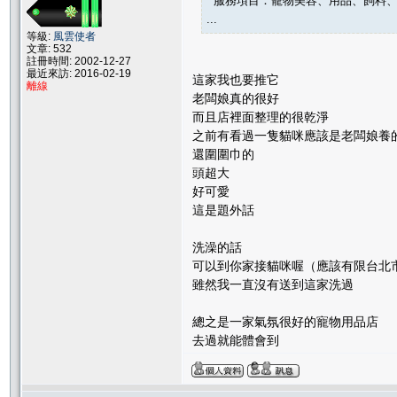
服務項目：寵物美容、用品、飼料、
...
等級:
風雲使者
文章: 532
註冊時間: 2002-12-27
最近來訪: 2016-02-19
這家我也要推它
離線
老闆娘真的很好
而且店裡面整理的很乾淨
之前有看過一隻貓咪應該是老闆娘養
還圍圍巾的
頭超大
好可愛
這是題外話
洗澡的話
可以到你家接貓咪喔（應該有限台北
雖然我一直沒有送到這家洗過
總之是一家氣氛很好的寵物用品店
去過就能體會到