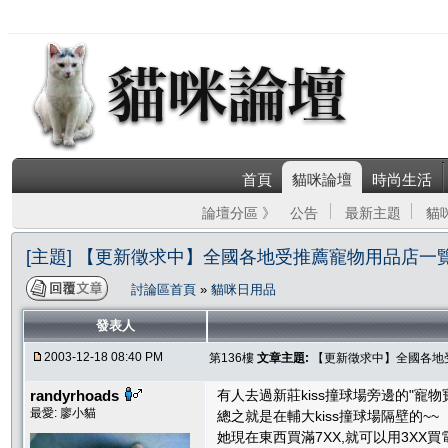
首頁
貓咪論壇
時尚生活
論壇分區 》
公告
最新主題
貓
[主題] 【更新徵求中】全國各地受推薦寵物用品店一覽表(2
討論區首頁
»
貓咪日用品
發表人
2003-12-18 08:40 PM
第136樓
文章主題:
【更新徵求中】全國各地受推
randyrhoads
有人去過新莊kiss撞球場旁邊的"寵物寶貝
最愛: 廖小貓
總之就是在輔大kiss撞球場隔壁的~~
她現在東西買滿7XX,就可以用3XX買電