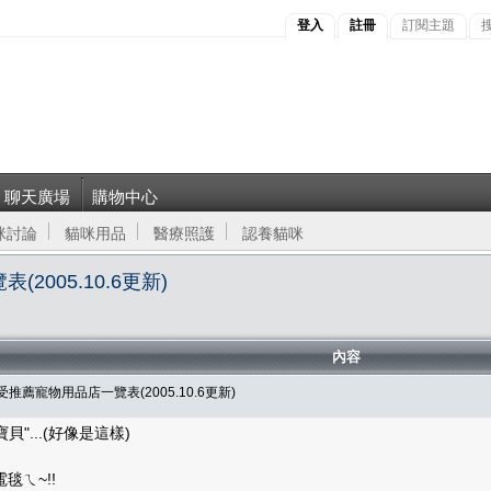
登入
註冊
訂閱主題
聊天廣場
購物中心
咪討論
貓咪用品
醫療照護
認養貓咪
005.10.6更新)
內容
薦寵物用品店一覽表(2005.10.6更新)
"...(好像是這樣)
毯ㄟ~!!