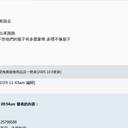
來跑去
出來跑跑
.不管他們的籠子有多麼豪華,多嚜不像籠子
薦寵物用品店一覽表(2005.10.6更新)
/29 11:43am 編輯]
1 09:54am
發表的內容：
798588