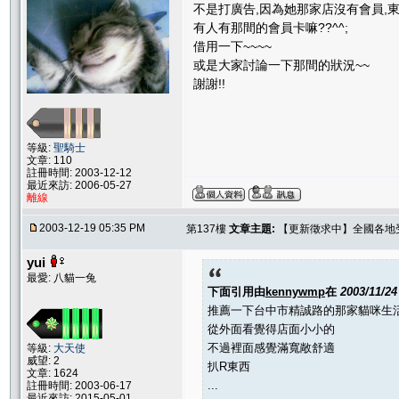
不是打廣告,因為她那家店沒有會員,東
有人有那間的會員卡嘛??^^;
借用一下~~~~
或是大家討論一下那間的狀況~~
謝謝!!
等級:
聖騎士
文章: 110
註冊時間: 2003-12-12
最近來訪: 2006-05-27
離線
2003-12-19 05:35 PM
第137樓
文章主題:
【更新徵求中】全國各地受推
yui
最愛: 八貓一兔
下面引用由
kennywmp
在
2003/11/2
推薦一下台中市精誠路的那家貓咪生
從外面看覺得店面小小的
不過裡面感覺滿寬敞舒適
等級:
大天使
威望: 2
扒R東西
文章: 1624
...
註冊時間: 2003-06-17
最近來訪: 2015-05-01