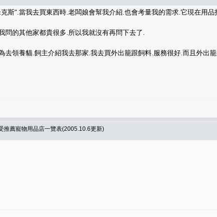
克斯".當我去買東西時.老闆娘會幫我介紹.也會考量我的需求.它現在用品打
我問的其他家都貴很多.所以我就沒有再問下去了.
為去領養貓.飼主介紹我去那家.我去買外出籠跟飼料.服務很好.而且外出籠
薦寵物用品店一覽表(2005.10.6更新)