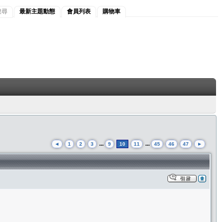
搜尋
最新主題動態
會員列表
購物車
...
...
◄
1
2
3
9
10
11
45
46
47
►