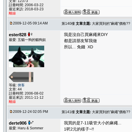
文章: 12373
註冊時間: 2006-03-22
最近來訪: 2018-03-23
離線
2009-12-05 09:14 AM
第140樓
文章主題:
大家買到的"麻繩"價格??
ester828
我是沒自己買麻繩來DIY
最愛: 五貓一狗的貓狗奴
都是請朋友幫我做
所以... 免錢 XD
等級:
俠客
文章: 44
註冊時間: 2006-08-02
最近來訪: 2011-11-12
離線
2009-12-24 02:05 PM
第141樓
文章主題:
大家買到的"麻繩"價格??
derte906
我買的是7-11吸管大小的麻繩...
最愛: Haru & Sommer
1呎2元的樣子~!!