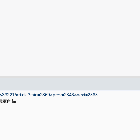
ppy33221/article?mid=2369&prev=2346&next=2363
我家的貓