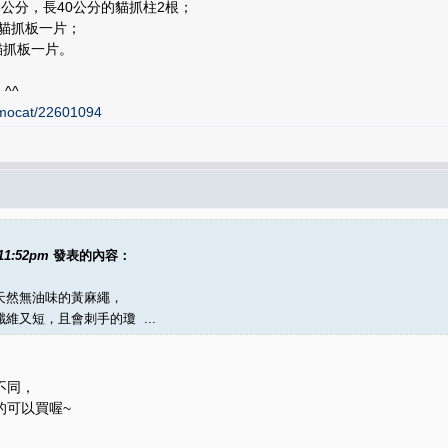
6公分，長40公分的貓抓柱2根；
面貓抓板一片；
貓抓板一片。
^^
momocat/22601094
 11:52pm
發表的內容：
天然無油味的黃麻繩，
維又短，且會刺手的瓊 ...
不同，
的可以買喔~