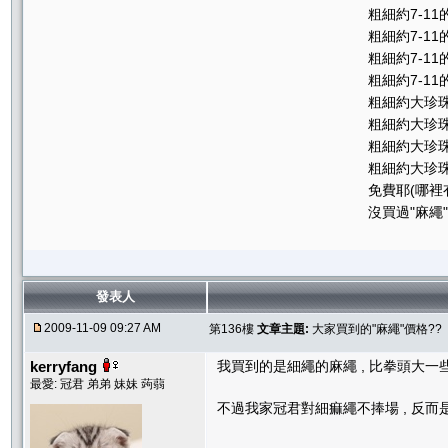
粗細約7-1
粗細約7-1
粗細約7-1
粗細約7-11
粗細約大珍珠
粗細約大珍珠
粗細約大珍珠
粗細約大珍珠
免費耶(哪裡
沒買過"麻繩"
發表人
2009-11-09 09:27 AM
第136樓
文章主題:
大家買到的"麻繩"價格??
kerryfang
我買到的是細繩的麻繩 , 比拳頭大一些 ,
最愛: 冠君 弟弟 妹妹 蒟蒻
不過我家冠君對細痲繩不捧場 , 反而是