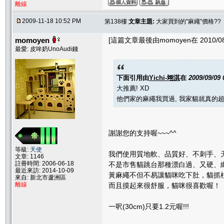
離線
2009-11-18 10:52 PM
第138樓
文章主題:
大家買到的"麻繩"價格??
momoyen
[這篇文章最後由momoyen在 2010/08/
最愛: 皮哞奶UnoAudi錢
下面引用由
Yichi-翊淇
在
2009/09/09
大推薦! XD
他們家的麻繩我買過, 我家貓就真的超愛
謝謝您的支持喔~~~^^
等級:
天使
我們使用質地軟、品質好、不刺手、
文章: 1146
註冊時間: 2006-06-18
不是市售貓跳台那種漂白過、又硬、
最近來訪: 2014-10-09
黃麻繩不但不易讓貓咪吃下肚，貓抓
來自: 新北市蘆洲區
離線
而且摸起來很舒服，貓咪很喜歡喔！
一呎(30cm)只要1.2元喔!!!