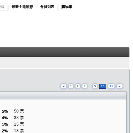
搜尋
最新主題動態
會員列表
購物車
...
◄
1
2
3
9
10
11
►
50 票
5%
38 票
4%
15 票
1%
18 票
2%