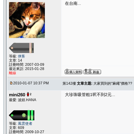
在台南...
等級:
俠客
文章: 14
註冊時間: 2007-03-09
最近來訪: 2015-01-28
離線
2010-01-07 10:37 PM
第142樓
文章主題:
大家買到的"麻繩"價格??
mini260
大珍珠吸管粗1呎不到2元...
最愛: 波妞.HANA
等級:
風雲使者
文章: 609
註冊時間: 2009-10-27