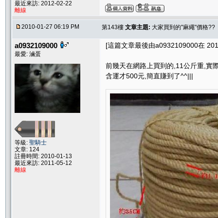
最近來訪: 2012-02-22
離線
2010-01-27 06:19 PM
第143樓
文章主題:
大家買到的"麻繩"價格??
a0932109000
[這篇文章最後由a0932109000在 2010/
最愛: 滷蛋
前幾天在網路上買到的,11公斤重,實
含運才500元,簡直賺到了^^|||
等級:
聖騎士
文章: 124
註冊時間: 2010-01-13
最近來訪: 2011-05-12
離線