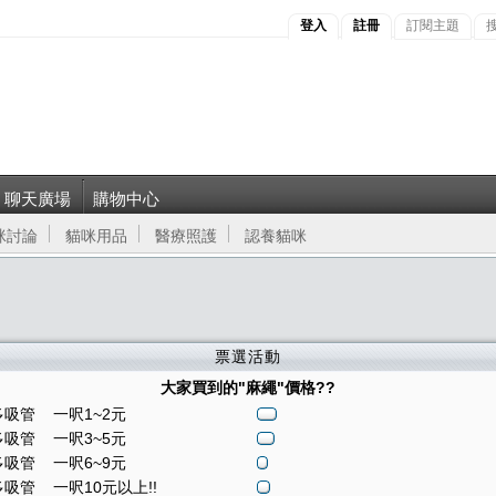
登入
註冊
訂閱主題
聊天廣場
購物中心
咪討論
貓咪用品
醫療照護
認養貓咪
票選活動
大家買到的"麻繩"價格??
吸管 一呎1~2元
吸管 一呎3~5元
吸管 一呎6~9元
吸管 一呎10元以上!!