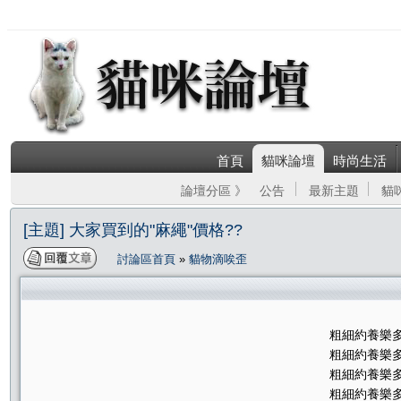
首頁
貓咪論壇
時尚生活
論壇分區 》
公告
最新主題
貓
[主題] 大家買到的"麻繩"價格??
討論區首頁
»
貓物滴唉歪
粗細約養樂多
粗細約養樂多
粗細約養樂多
粗細約養樂多