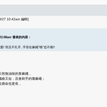
27 10:42am 編輯]
 01:06am
發表的內容：
! 而且不扎手, 手背在麻繩"嚕"也不痛!!
天然無油味的黃麻繩，
纖維又短，且會刺手的瓊麻繩；
柱壽命也更長，