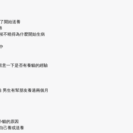
奶了開始送養
弟
時候不曉得為什麼開始生病
中
留意一下是否有養貓的經驗
驗 男生有幫朋友養過兩個月
小貓的原因
自己養或送養