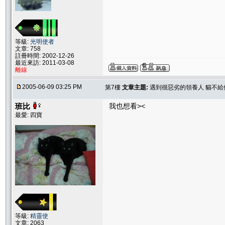
等級:
光明使者
文章: 758
註冊時間: 2002-12-26
最近來訪: 2011-03-08
離線
2005-06-09 03:25 PM
第7樓
文章主題:
遇到很惡劣的領養人 貓不給他
班比
我也想看><
最愛: 四寶
等級:
精靈使
文章: 2063