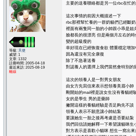
主要的送養聯絡都是另一位rbc在忙的
這次事情的前因大概描述一下
rbc那裡幫忙養的一群奶貓們已經斷
裡面有兩隻同一胎的小帥跟小乖是姐
臉都長的很漂亮 但是兩個月左右的
變的超級瘦的
幸好現在已經恢復食欲 體重穩定增加
等級:
天使
因為還沒有完全康復
威望: 1
文章: 1332
除了不急著送養
註冊時間: 2005-04-18
對認養人的選擇上我們當然會特別的
最近來訪: 2025-08-19
離線
這次的領養人是一對男女朋友
由女方先寫信來表示想領養美眉小帥
剛開始的mail裡是說女生沒有養貓經
女的是學生 男的是藥師
撇開這樣的養貓經驗是否足夠先不談
領養人表示不願意讓小帥結紮
要讓她生一胎之後再考慮是否要結紮
我們回信請她解釋一下希望讓貓咪生
對方表示是喜歡小貓咪 想生一窩出來