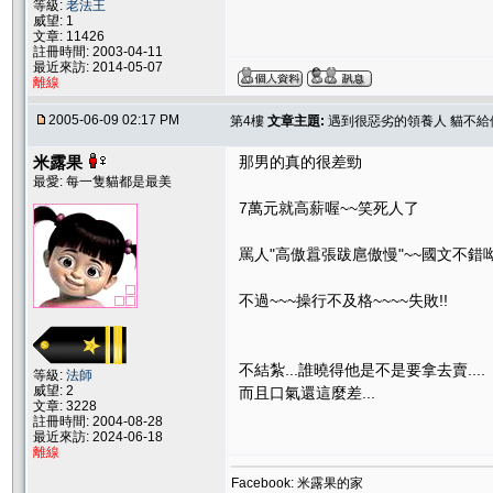
等級:
老法王
威望: 1
文章: 11426
註冊時間: 2003-04-11
最近來訪: 2014-05-07
離線
2005-06-09 02:17 PM
第4樓
文章主題:
遇到很惡劣的領養人 貓不給他
米露果
那男的真的很差勁
最愛: 每一隻貓都是最美
7萬元就高薪喔~~笑死人了
罵人"高傲囂張跋扈傲慢"~~國文不錯
不過~~~操行不及格~~~~失敗!!
不結紮...誰曉得他是不是要拿去賣....
等級:
法師
威望: 2
而且口氣還這麼差...
文章: 3228
註冊時間: 2004-08-28
最近來訪: 2024-06-18
離線
Facebook: 米露果的家