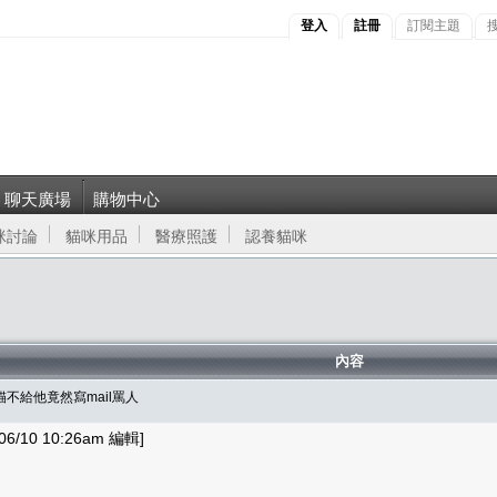
登入
註冊
訂閱主題
聊天廣場
購物中心
咪討論
貓咪用品
醫療照護
認養貓咪
內容
不給他竟然寫mail罵人
6/10 10:26am 編輯]