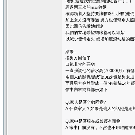
(看到這邊我們已經開始狂冒汗了...)
經過兩三次的mail往返
確認領養人堅持要讓貓咪生小貓(他們
加上女方沒有養過 男方也僅幫別人
因此回信告訴她們說
我們的立場希望貓咪都可以結紮
以減少發情走失 或增加流浪幼貓的機
結果...
換男方回信了
口氣非常的惡劣
一直強調他的薪水高(70000/月) 有
兩個人的關係變成"是兄妹也是男女朋
而且男方突然變成一個"有養貓14年經
信中內容簡摘部份如下
Q.家人是否全數同意?
A.什麼家人？如果是傭人的話她是絕
Q.家中是否現在或曾經有寵物
A.家中目前沒有，不然也不用吃飽撐