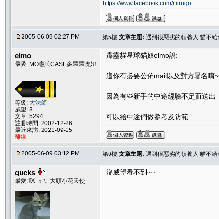
https://www.facebook.com/mirugo
2005-06-09 02:27 PM
第5樓
文章主題:
遇到很惡劣的領養人 貓不給他
elmo
霹靂貓星球貓奴elmo說:
最愛: MO憲兵CASH多羅羅虎妞
這你有必要公佈mail以及對方署名唷~
因為有些新手的中途經驗不足而送出
等級:
大法師
威望: 3
文章: 5294
可以給中途們做參考及防範
註冊時間: 2002-12-26
最近來訪: 2021-09-15
離線
2005-06-09 03:12 PM
第6樓
文章主題:
遇到很惡劣的領養人 貓不給他
qucks
沒威望看不到~~
最愛: 咪 ㄋㄟ 大頭小花天使