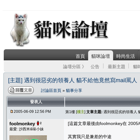
首頁
貓咪論壇
時尚生活
論壇分區 》
公告
最新主題
貓
[主題] 遇到很惡劣的領養人 貓不給他竟然寫mail罵人
討論區首頁
»
貓事分享
發表人
2005-06-09 12:56 PM
第1樓 [
樓主
]
文章主題:
遇到很惡劣的領養人 貓
foolmonkey
[這篇文章最後由foolmonkey在 2005/0
最愛: 沙西米&味小妹
其實我只是兼差的中途