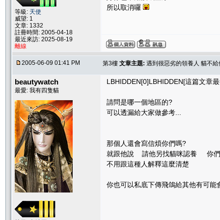
所以取消囉
等級:
天使
威望: 1
文章: 1332
註冊時間: 2005-04-18
最近來訪: 2025-08-19
離線
2005-06-09 01:41 PM
第3樓
文章主題:
遇到很惡劣的領養人 貓不給他
beautywatch
LBHIDDEN[0]LBHIDDEN[這篇文章最後由
最愛: 我有四隻貓
請問是哪一個地區的?
可以透漏給大家做參考...
那個人還會寫信煩你們嗎?
就跟他說 請他另找貓咪認養 你們
不用跟這種人解釋這麼清楚
你也可以私底下傳飛鴿給其他有可能