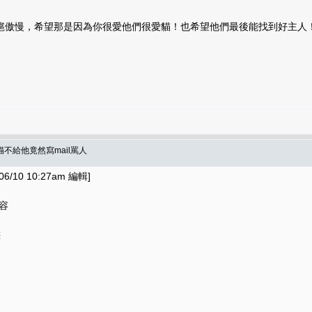
扈傲慢，希望那是因為你很愛他們很愛貓！也希望他們最後能找到好主人
不給他竟然寫mail罵人
6/10 10:27am 編輯]
容
態