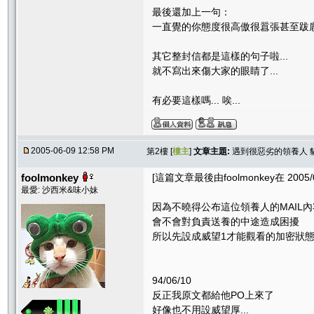
最後還加上一句：
一直覺的你態度很高傲很囂張甚至跋
其它整封信都是這樣的句子啦...
就不寫出來傷大家的眼睛了...
有必要這樣嗎... 唉...
2005-06-09 12:58 PM
第2樓 [
樓主
]
文章主題:
遇到很惡劣的領養人 貓
foolmonkey
[這篇文章最後由foolmonkey在 2005/0
最愛: 沙西米&味小妹
因為不曉得公布這位領養人的MAIL內
會不會對負責送養的中途造成困擾
所以先設成威望1才能觀看的加密狀
94/06/10
反正我原文都給他PO上來了
好像也不用設威望厚...