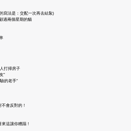
的寫法是：交配一次再去結紮)
照顧過兩個星期的貓
率
傭人打掃房子
友"
驗的老手"
對不會反對的！
著來這讓你糟蹋！