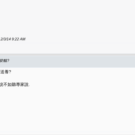
/14 9:22 AM
奶貓?
送養?
說不如聽專家說.