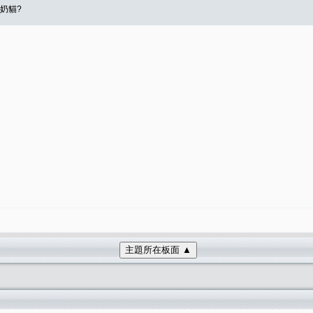
奶貓?
主題所在板面 ▲