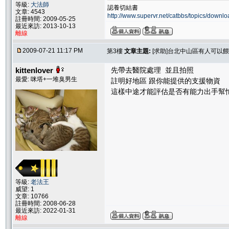
等級:
大法師
認養切結書
文章: 4543
http://www.supervr.net/catbbs/topics/down
註冊時間: 2009-05-25
最近來訪: 2013-10-13
離線
2009-07-21 11:17 PM
第3樓
文章主題:
[求助]台北中山區有人可以餵
kittenlover
先帶去醫院處理 並且拍照
最愛: 咪塔+一堆臭男生
註明好地區 跟你能提供的支援物資
這樣中途才能評估是否有能力出手幫忙.
等級:
老法王
威望: 1
文章: 10766
註冊時間: 2008-06-28
最近來訪: 2022-01-31
離線