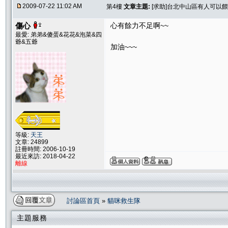
2009-07-22 11:02 AM
第4樓
文章主題:
[求助]台北中山區有人可以餵
傷心
心有餘力不足啊~~
最愛: 弟弟&傻蛋&花花&泡菜&四
爺&五爺
加油~~~
等級:
天王
文章: 24899
註冊時間: 2006-10-19
最近來訪: 2018-04-22
離線
討論區首頁
»
貓咪救生隊
主題服務