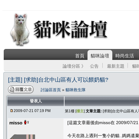
首頁
貓咪論壇
時尚生活
論壇分區 》
公告
最新主題
貓
[主題] [求助]台北中山區有人可以餵奶貓?
討論區首頁
»
貓咪救生隊
發表人
2009-07-21 07:19 PM
第1樓 [
樓主
]
文章主題:
[求助]台北中山區有
misso
[這篇文章最後由misso在 2009/07/21 
今天在路上遇到一隻小奶貓..媽媽遺棄她