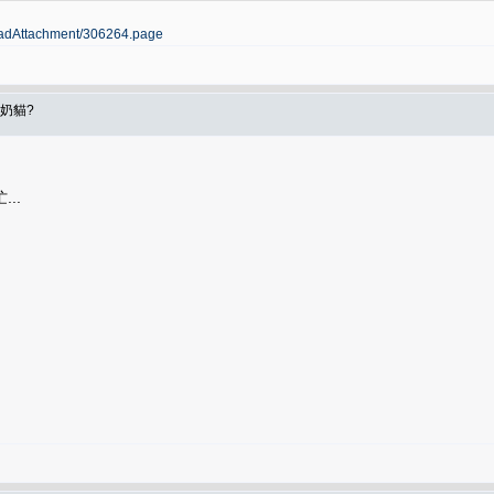
loadAttachment/306264.page
奶貓?
..