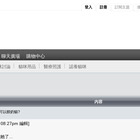
登入
註冊
訂閱主題
聊天廣場
購物中心
咪討論
貓咪用品
醫療照護
認養貓咪
內容
人可以餵奶貓?
08:27pm 編輯]
了...