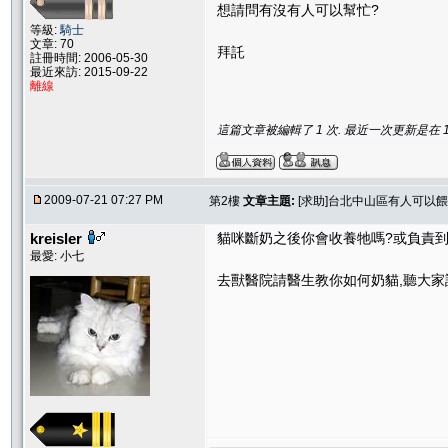
想請問有沒有人可以幫忙?
等級:
騎士
文章: 70
拜託
註冊時間: 2006-05-30
最近來訪: 2015-09-22
離線
這篇文章被編輯了 1 次. 最近一次更新是在 12/3
2009-07-21 07:27 PM
第2樓
文章主題:
[求助]台北中山區有人可以餵
kreisler
貓咪斷奶之後你會收養牠嗎?或負責到
最愛: 小七
去獸醫院請醫生教你如何奶貓,聽大家