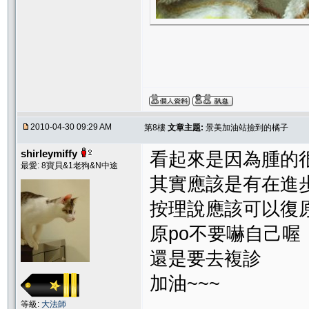
2010-04-30 09:29 AM
第8樓
文章主題:
景美加油站撿到的橘子
shirleymiffy
看起來是因為腫的
最愛: 8寶貝&1老狗&N中途
其實應該是有在進
按理說應該可以復
原po不要嚇自己喔
還是要去複診
加油~~~
等級:
大法師