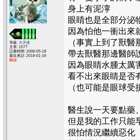
身上有泥濘
眼睛也是全部分泌
因為怕他一衝出來
（事實上到了獸醫
等級:
大天使
文章: 1577
註冊時間: 2006-05-18
帶去獸醫那邊醫師
最近來訪: 2018-01-16
離線
因為眼睛水腫太厲
看不出來眼睛是否
（也可能是眼球受
醫生說一天要點藥
但是我的工作只能
很怕情況繼續惡化