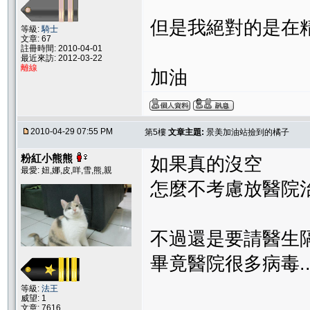
但是我絕對的是在
等級:
騎士
文章: 67
註冊時間: 2010-04-01
最近來訪: 2012-03-22
離線
加油
2010-04-29 07:55 PM
第5樓
文章主題:
景美加油站撿到的橘子
粉紅小熊熊
如果真的沒空
最愛: 妞,娜,皮,咩,雪,熊,親
怎麼不考慮放醫院治
不過還是要請醫生
畢竟醫院很多病毒......
等級:
法王
威望: 1
文章: 7616