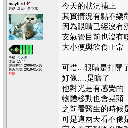
maybird
今天的狀況補上
最愛: 韋韋小冬花花
其實情況有點不樂
因為眼睛已經沒有
支氣管目前也沒有
大小便與飲食正常
等級:
大天使
文章: 1577
註冊時間: 2006-05-18
可惜...眼睛是打開
最近來訪: 2018-01-16
離線
好像....是瞎了
他對光是有感覺的
物體移動也會晃頭
之前看醫生的時候
可是這兩天看不像