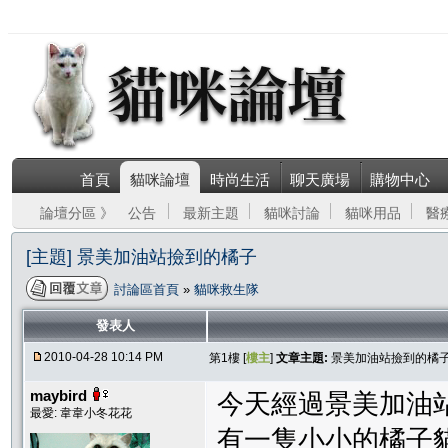
首頁
貓咪論壇
時尚生活
聊天廣場
購物中心
論壇分區 》
公告
最新主題
貓咪討論
貓咪用品
醫
[主題] 景美加油站撿到的橘子
討論區首頁
»
貓咪救生隊
發表人
2010-04-28 10:14 PM
第1樓 [
樓主
]
文章主題:
景美加油站撿到的橘
maybird
今天經過景美加油
最愛: 韋韋小冬花花
有一隻小小的橘子