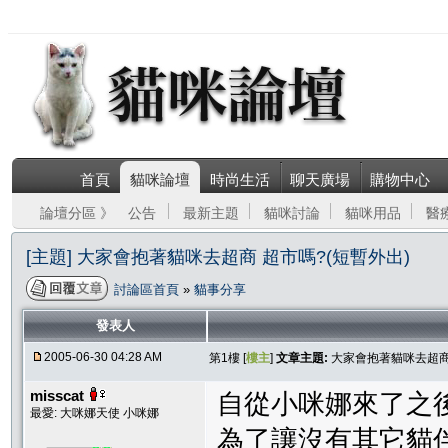
首頁
貓咪論壇
時尚生活
聊天廣場
購物中心
論壇分區 》
公告
最新主題
貓咪討論
貓咪用品
醫
[主題] 大家會抱著貓咪去超商 超市嗎?(短暫外出)
討論區首頁
»
貓事分享
發表人
2005-06-30 04:28 AM
第1樓 [
樓主
]
文章主題:
大家會抱著貓咪去超商 
misscat
自從小咪娜來了之
最愛: 大咪娜天使 小咪娜
為了讓沒有其它貓