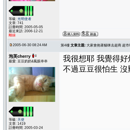
等級:
光明使者
文章: 741
註冊時間: 2005-05-05
最近來訪: 2006-12-21
離線
2005-06-30 08:24 AM
第4樓
文章主題:
大家會抱著貓咪去超商 超市嗎
泡芙cherry
我很想耶 我覺得好
最愛: 豆豆奶奶&鳳眼串串
不過豆豆很怕生 沒
等級:
天使
文章: 1419
註冊時間: 2005-03-24