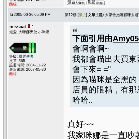
離線
2005-06-30 05:09 PM
第12樓 [
樓主
]
文章主題:
大家會抱著貓咪去超商
misscat
最愛: 大咪娜天使 小咪娜
下面引用由
Amy05
會啊會啊~
等級:
風雲使者
我都會喵出去買東
文章: 565
註冊時間: 2004-11-22
會下來= ="
最近來訪: 2007-05-30
離線
因為喵咪是全黑的
店員的眼精，有那
哈哈..
真好~~
我家咪娜是一直吵