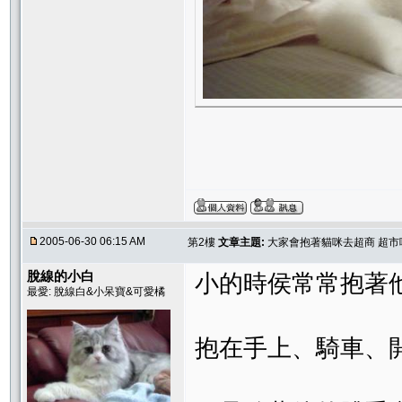
2005-06-30 06:15 AM
第2樓
文章主題:
大家會抱著貓咪去超商 超市嗎
脫線的小白
小的時侯常常抱著
最愛: 脫線白&小呆寶&可愛橘
抱在手上、騎車、