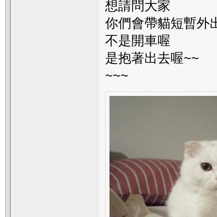
想請問大家
你們會帶貓短暫外
不是開車喔
是抱著出去喔~~
~~~