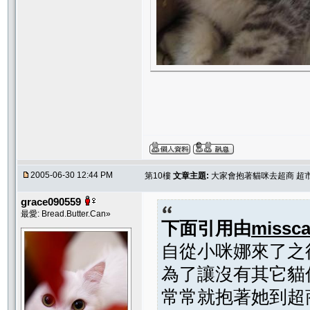
2005-06-30 12:44 PM
第10樓
文章主題:
大家會抱著貓咪去超商 超市
grace090559
最愛: Bread.Butter.Can»
下面引用由
missca
自從小咪娜來了之
為了讓沒有其它貓
常常就抱著她到超