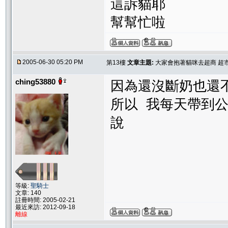
這訴貓耶
幫幫忙啦
2005-06-30 05:20 PM
第13樓
文章主題:
大家會抱著貓咪去超商 超市
ching53880
因為還沒斷奶也還
所以 我每天帶到公
說
等級:
聖騎士
文章: 140
註冊時間: 2005-02-21
最近來訪: 2012-09-18
離線