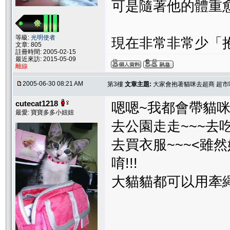
可是隨著他的體重
等級:
光明使者
現在非常非常少「
文章: 805
註冊時間: 2005-02-15
最近來訪: 2015-05-09
離線
2005-06-30 08:21 AM
第3樓
文章主題:
大家會抱著貓咪去超商 超市嗎
cutecat1218
嗯嗯~我都會帶貓咪出
最愛: 寶寶多多小妞妞
去公園走走~~~去吃
去買衣服~~~<雖
唷!!!
大貓貓都可以用牽繩蹓