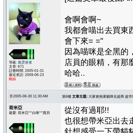
會啊會啊~
我都會喵出去買東
會下來= ="
因為喵咪是全黑的
店員的眼精，有那
等級:
風雲使者
文章: 671
註冊時間: 2005-01-31
哈哈..
最近來訪: 2009-06-23
離線
2005-06-30 11:30 AM
第8樓
文章主題:
大家會抱著貓咪去超商 超市嗎
荷米亞
從沒有過耶!!
最愛: 荷米亞^^白咪^^寶貝
也很想帶米亞出去走走
針想感受一下帶貓貓