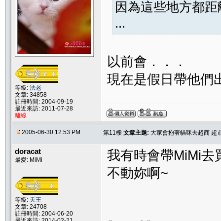
因為這些地方都距
...
以前會．．．
現在是假日帶他們
等級:
法老
文章: 34858
註冊時間: 2004-09-19
最近來訪: 2011-07-28
離線
2005-06-30 12:53 PM
第11樓
文章主題:
大家會抱著貓咪去超商 超市
doracat
我有時會帶MiMi
最愛: MiMi
不動妳啊~
等級:
天王
文章: 24708
註冊時間: 2004-06-20
最近來訪: 2014-02-21