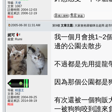
等級:
天使
文章: 1067
註冊時間: 2004-12-03
最近來訪: 2006-12-19
離線
2005-06-30 11:31 AM
第9樓
文章主題:
大家會抱著貓咪去超商 超市嗎
妮可
我一個月會挑1~2
最愛: Rumi
邊的公園去散步
不過都是先用提龍帶
因為那個公園都是
等級:
精靈王
文章: 342
註冊時間: 2004-09-25
有次還被一個狗販大
最近來訪: 2014-08-19
離線
一被狗狗咬到誰來負