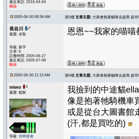
最近來訪: 2016-04-04
離線
2005-06-30 08:56 AM
第5樓
文章主題:
大家會抱著貓咪去超商 超市嗎
長谷川
恩恩~~我家的喵喵
最愛: 未取
等級: 新手
文章: 9
註冊時間: 2005-06-27
最近來訪: 2005-07-08
離線
2005-06-30 11:15 AM
第6樓
文章主題:
大家會抱著貓咪去超商 超市嗎
miwo
我撿到的中途貓el
最愛: 鬆餅
像是抱著牠騎機車買
或是從台大圖書館
(汗,都是買吃的)
等級:
光明使者