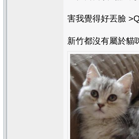
害我覺得好丟臉 >Q
新竹都沒有屬於貓咪