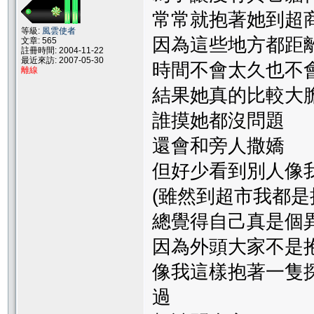
常常就抱著她到超
等級:
風雲使者
因為這些地方都距
文章: 565
註冊時間: 2004-11-22
最近來訪: 2007-05-30
時間不會太久也不
離線
結果她真的比較大
誰摸她都沒問題
還會和旁人撒嬌
但好少看到別人像
(雖然到超市我都是
總覺得自己真是個異
因為外頭大家不是
像我這樣抱著一隻
過