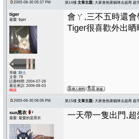
2005-06-30 05:37 PM
第14樓
文章主題:
大家會抱著貓咪去超商 超市
tiger
會ㄚ,三不五時還會
最愛: tiger
Tiger很喜歡外出
等級:
騎士
文章: 79
註冊時間: 2004-07-28
最近來訪: 2006-08-03
離線
2005-06-30 06:06 PM
第15樓
文章主題:
大家會抱著貓咪去超商 超市
sun黑衣
一天帶一隻出門,超
最愛: 最愛的是黑衣