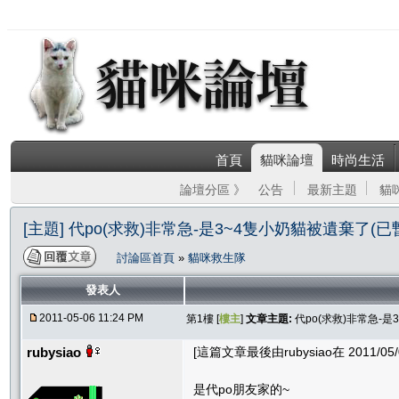
首頁
貓咪論壇
時尚生活
論壇分區 》
公告
最新主題
貓
[主題] 代po(求救)非常急-是3~4隻小奶貓被遺棄了(已
討論區首頁
»
貓咪救生隊
發表人
2011-05-06 11:24 PM
第1樓 [
樓主
]
文章主題:
代po(求救)非常急-
rubysiao
[這篇文章最後由rubysiao在 2011/05/0
是代po朋友家的~