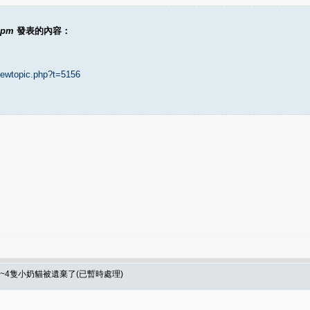
4pm
發表的內容：
iewtopic.php?t=5156
是3~4隻小奶貓被遺棄了(已暫時處理)