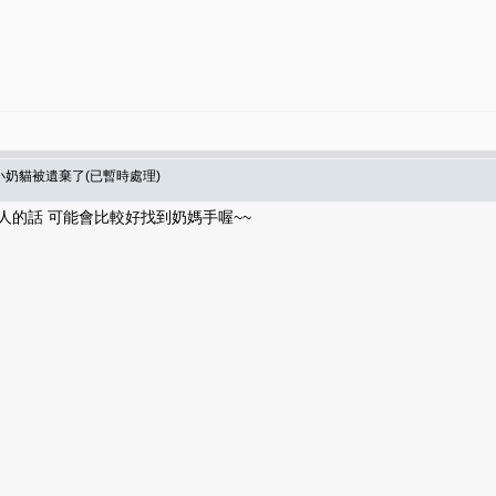
隻小奶貓被遺棄了(已暫時處理)
人的話 可能會比較好找到奶媽手喔~~