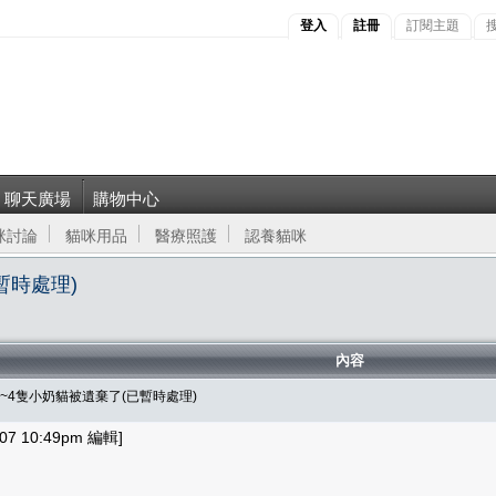
登入
註冊
訂閱主題
聊天廣場
購物中心
咪討論
貓咪用品
醫療照護
認養貓咪
暫時處理)
內容
是3~4隻小奶貓被遺棄了(已暫時處理)
7 10:49pm 編輯]