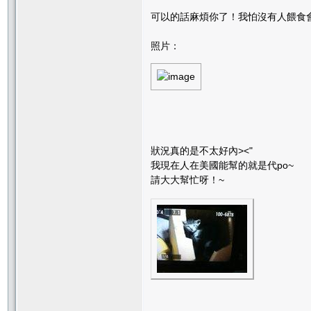
可以的話麻煩你了！我怕沒有人餵食會
照片：
狀況真的是不太好內><"
我現在人在美國能幫的就是代po~
請大大幫忙呀！~