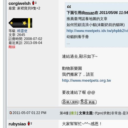
corgiwelsh
最愛: 家裡寶貝9隻+2
下面引用由
wuan
在
2011/05/06 11:5
推薦臺灣認養地圖的文章
如何照顧流浪小貓(未斷奶前的貓咪)
http://www.meetpets.idv.tw/phpbb2/v
等級:
精靈使
文章: 2645
幼貓飼養手冊
註冊時間: 2008-07-02
...
最近來訪: 2013-09-04
離線
連結過去,顯示如下~
動物新樂園
我們搬家了，請至
http://www.meetpets.org.tw
要改連結了喔 @@
2011-05-07 01:22 PM
第4樓 [
樓主
]
文章主題:
代po(求救)非常急-
rubysiao
大家幫幫忙~^^~感恩！