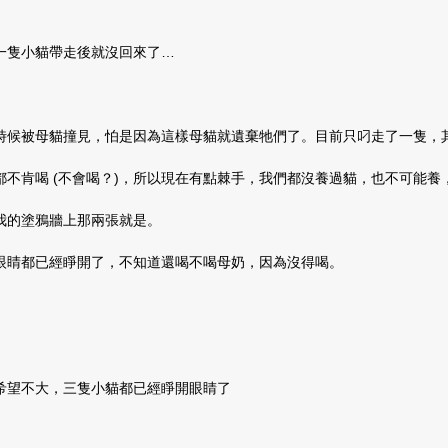
一隻小貓帶走後就沒回來了…
時候被母貓撞見，怕是因為這樣母貓就遺棄牠們了。目前只叼走了一隻，
不肯喝 (不會喝？)，所以現在有點棘手，我們都沒養過貓，也不可能養
我的塗鴉牆上那兩張就是。
眼睛都已經睜開了，不知道還喝不喝母奶，因為沒得喝。
希望不大，三隻小貓都已經睜開眼睛了
。