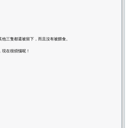
其他三隻都還被留下，而且沒有被餵食。
，現在很煩惱呢！