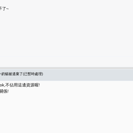
手了~
隻小奶貓被遺棄了(已暫時處理)
ok,不佔用這邊資源喔!
關係!