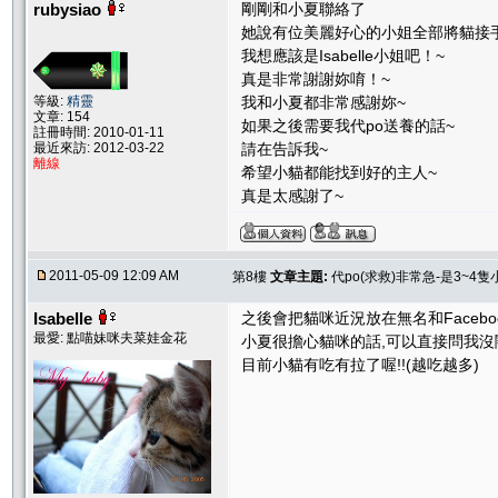
rubysiao
剛剛和小夏聯絡了
她說有位美麗好心的小姐全部將貓接
我想應該是Isabelle小姐吧！~
真是非常謝謝妳唷！~
等級:
精靈
我和小夏都非常感謝妳~
文章: 154
如果之後需要我代po送養的話~
註冊時間: 2010-01-11
最近來訪: 2012-03-22
請在告訴我~
離線
希望小貓都能找到好的主人~
真是太感謝了~
2011-05-09 12:09 AM
第8樓
文章主題:
代po(求救)非常急-是3~4
Isabelle
之後會把貓咪近況放在無名和Facebo
最愛: 點喵妹咪夫菜娃金花
小夏很擔心貓咪的話,可以直接問我沒
目前小貓有吃有拉了喔!!(越吃越多)