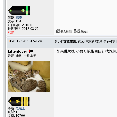
等級:
精靈
文章: 154
註冊時間: 2010-01-11
最近來訪: 2012-03-22
離線
2011-05-07 01:54 PM
第5樓
文章主題:
代po(求救)非常急-是3~4
kittenlover
如果亂奶後 小夏可以接回自行找認養
最愛: 咪塔+一堆臭男生
等級:
老法王
威望: 1
文章: 10766