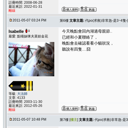
註冊時間: 2008-06-28
最近來訪: 2022-01-31
離線
2011-05-07 03:24 PM
第6樓
文章主題:
代po(求救)非常急-是3~4
Isabelle
今天晚點會回內湖過母親節..
最愛: 點喵妹咪夫菜娃金花
已經和小夏聯絡了，
晚點會去確認看看小貓狀況，
聽說有四隻....囧
等級:
大法師
文章: 4133
註冊時間: 2003-11-30
最近來訪: 2012-05-26
離線
2011-05-07 10:48 PM
第7樓 [
樓主
]
文章主題:
代po(求救)非常急-