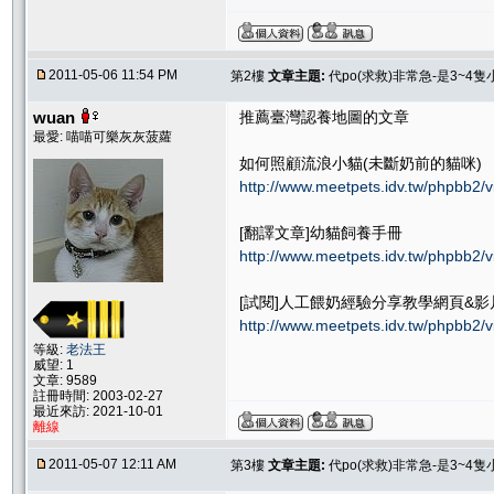
2011-05-06 11:54 PM
第2樓
文章主題:
代po(求救)非常急-是3~4
wuan
推薦臺灣認養地圖的文章
最愛: 喵喵可樂灰灰菠蘿
如何照顧流浪小貓(未斷奶前的貓咪)
http://www.meetpets.idv.tw/phpbb2/
[翻譯文章]幼貓飼養手冊
http://www.meetpets.idv.tw/phpbb2/
[試閱]人工餵奶經驗分享教學網頁&影
http://www.meetpets.idv.tw/phpbb2/
等級:
老法王
威望: 1
文章: 9589
註冊時間: 2003-02-27
最近來訪: 2021-10-01
離線
2011-05-07 12:11 AM
第3樓
文章主題:
代po(求救)非常急-是3~4