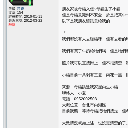
等級:
精靈
朋友家被母貓入侵~母貓生了小貓
文章: 154
但是母貓意識到不安全，於是把其中
註冊時間: 2010-01-11
最近來訪: 2012-03-22
以下是我朋友留訊息給我的：
離線
「
我們都沒有人去碰貓咪，但有去看的
我們有買了牛奶給牠們喝，但是牠們都
照片我可以直接附上，但不很清楚，
小貓目前一共剩有三隻，兩花一黑，
來源：母貓跳進我家屋內生小貓
聯絡人：小夏
電話：0952002503
大概位置：台北市內湖區
目前狀態：等待母貓把牠們接走，但
大致情況就如上述，也沒更清楚的了