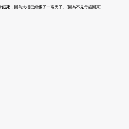
餓死，因為大概已經餓了一兩天了。(因為不見母貓回來)