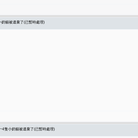
隻小奶貓被遺棄了(已暫時處理)
是3~4隻小奶貓被遺棄了(已暫時處理)