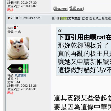
註冊時間: 2010-07-30
最近來訪: 2010-12-07
離線
2010-09-29 03:47 AM
第8樓 [
樓主
]
文章主題:
[公告]全面禁止會員
cat
最愛: 白喵
下面引用由
噗cat
那妳乾卻關板算了
真的再亂的板主只是
讓她又申請新帳號
這樣做對貓好嗎?
等級:
風雲使者
威望: 48
文章: 544
註冊時間: 2002-12-26
最近來訪: 2012-10-31
離線
這其實跟某些發起
要是因為這條中華