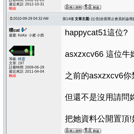
註冊時間: 2002-12-26
最近來訪: 2012-10-31
離線
2010-09-29 04:32 AM
第14樓
文章主題:
[公告]全面禁止會員於論
噗cat
happycat51這位?
最愛: KeKe 小蜜 小西
asxzxcv66 這位牛
等級:
精靈
文章: 197
註冊時間: 2009-06-29
最近來訪: 2011-04-04
之前的asxzxcv6
離線
但還不是沒用請問妳
把她資料公開置頂!