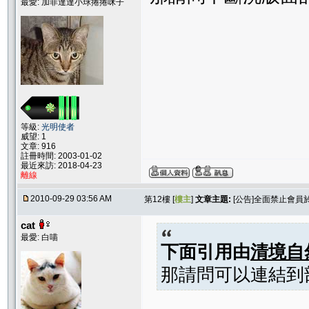
最愛: 加菲達達小球捲捲咪子
等級:
光明使者
威望: 1
文章: 916
註冊時間: 2003-01-02
最近來訪: 2018-04-23
離線
2010-09-29 03:56 AM
第12樓 [
樓主
]
文章主題:
[公告]全面禁止會
cat
最愛: 白喵
下面引用由
清境自
那請問可以連結到部落