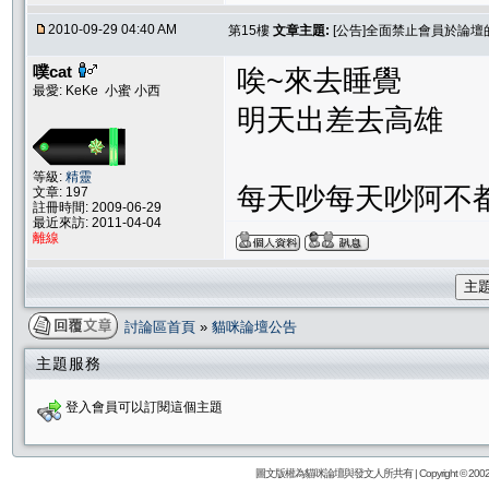
2010-09-29 04:40 AM
第15樓
文章主題:
[公告]全面禁止會員於論
噗cat
唉~來去睡覺
最愛: KeKe 小蜜 小西
明天出差去高雄
等級:
精靈
每天吵每天吵阿不
文章: 197
註冊時間: 2009-06-29
最近來訪: 2011-04-04
離線
主
討論區首頁
»
貓咪論壇公告
主題服務
登入會員可以訂閱這個主題
圖文版權為貓咪論壇與發文人所共有 | Copyright © 2002