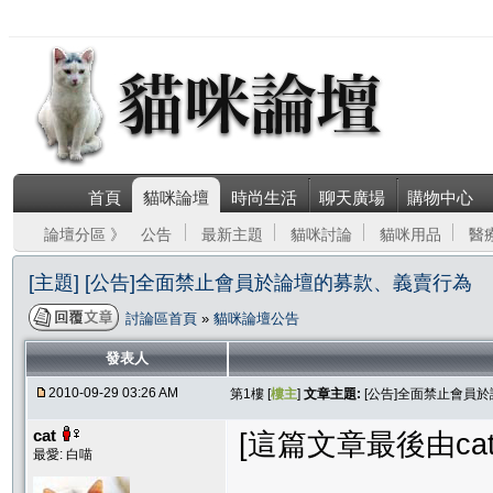
首頁
貓咪論壇
時尚生活
聊天廣場
購物中心
論壇分區 》
公告
最新主題
貓咪討論
貓咪用品
醫
[主題] [公告]全面禁止會員於論壇的募款、義賣行為
討論區首頁
»
貓咪論壇公告
發表人
2010-09-29 03:26 AM
第1樓 [
樓主
]
文章主題:
[公告]全面禁止會員
cat
[這篇文章最後由cat在 
最愛: 白喵