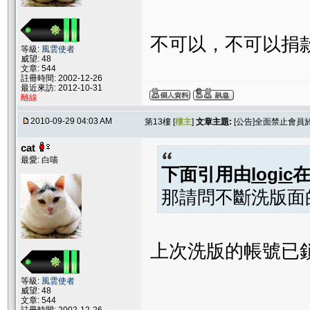
不可以，不可以捐
等級:
風雲使者
威望: 48
文章: 544
註冊時間: 2002-12-26
最近來訪: 2012-10-31
離線
2010-09-29 04:03 AM
第13樓 [
樓主
]
文章主題:
[公告]全面禁止會
cat
最愛: 白喵
下面引用由
logic
那請問不斷洗版面
上次洗版的帳號已
等級:
風雲使者
威望: 48
文章: 544