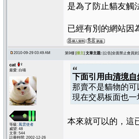
是為了防止貓友觸
已經有別的網站因
2010-09-29 03:49 AM
第9樓 [
樓主
]
文章主題:
[公告]全面禁止會員
cat
最愛: 白喵
下面引用由
清境自
那賣不是貓物的可
現在交易板面也一
本來就可以的，這
等級:
風雲使者
威望: 48
文章: 544
註冊時間: 2002-12-26