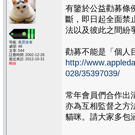
有鑒於公益勸募條
斷，即日起全面禁
法以及彼此之間紛
等級:
風雲使者
威望: 48
勸募不能是「個人目
文章: 544
註冊時間: 2002-12-26
最近來訪: 2012-10-31
http://www.appleda
離線
028/35397039/
常年會員們合作出
亦為互相監督之方
貓咪。請大家多包