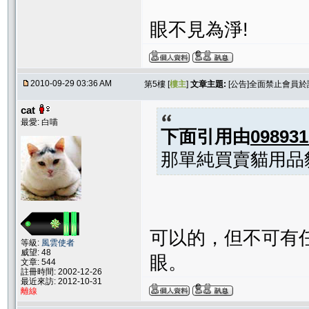
眼不見為淨!
2010-09-29 03:36 AM
第5樓 [
樓主
]
文章主題:
[公告]全面禁止會員
cat
最愛: 白喵
下面引用由
098931
那單純買賣貓用品
可以的，但不可有
等級:
風雲使者
威望: 48
眼。
文章: 544
註冊時間: 2002-12-26
最近來訪: 2012-10-31
離線