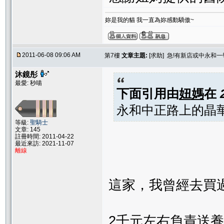
妳是我的貓 我一直為妳感動驕傲~
2011-06-08 09:06 AM
第7樓
文章主題:
[求助] 急!有新店或中永和
沐鏡彤
最愛: 秒喵
下面引用由
妞媽
在
永和中正路上的晶華寵
等級:
聖騎士
文章: 145
註冊時間: 2011-04-22
最近來訪: 2021-11-07
離線
這家，我曾經去買
2千元左右負責送養追