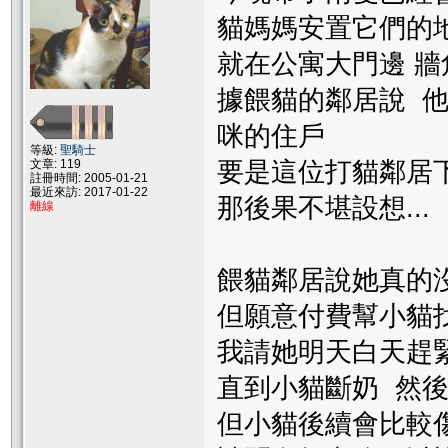
貓媽媽安置它們的
就在公寓大門邊 
據餵貓的鄰居說 
咪的住戶
等級:
聖騎士
文章: 119
要是這位打貓鄰居
註冊時間: 2005-01-21
最近來訪: 2017-01-22
那後果不堪設想...
離線
餵貓鄰居說她真的
但願意付費幫小貓
我請她明天白天趕
直到小貓斷奶 然
但小貓後續會比較