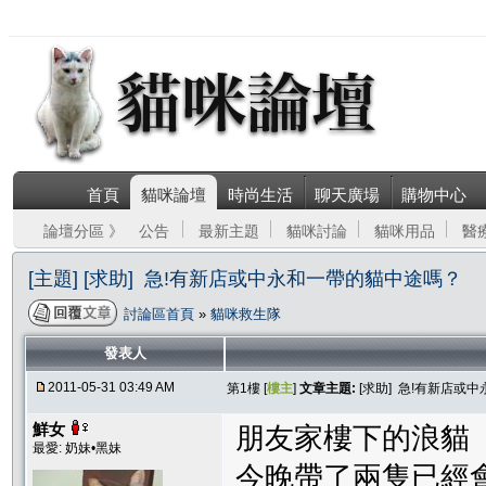
首頁
貓咪論壇
時尚生活
聊天廣場
購物中心
論壇分區 》
公告
最新主題
貓咪討論
貓咪用品
醫
[主題] [求助] 急!有新店或中永和一帶的貓中途嗎？
討論區首頁
»
貓咪救生隊
發表人
2011-05-31 03:49 AM
第1樓 [
樓主
]
文章主題:
[求助] 急!有新店或
鮮女
朋友家樓下的浪貓
最愛: 奶妹•黑妹
今晚帶了兩隻已經