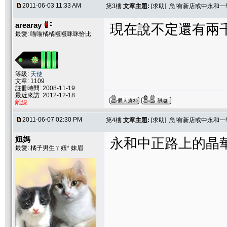
2011-06-03 11:33 AM
第3樓
文章主題:
[求助] 急!有新店或中永和
arearay
現在說不定還有兩千
最愛: 喵喵橘橘襪襪咪咪恰比
等級:
天使
文章: 1109
註冊時間: 2008-11-19
最近來訪: 2012-12-18
離線
2011-06-07 02:30 PM
第4樓
文章主題:
[求助] 急!有新店或中永和
妞媽
永和中正路上的晶華寵
最愛: 橘子男生ㄚ妞* 妹眉