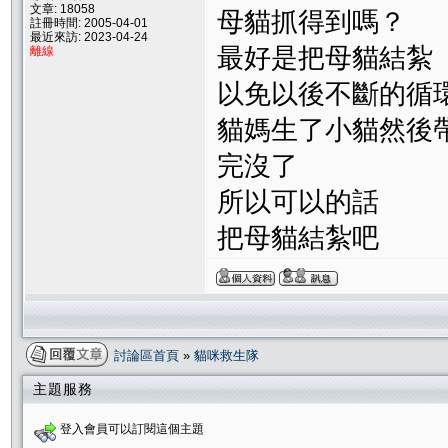
文章: 18058
母貓抓得到嗎？
註冊時間: 2005-04-01
最近來訪: 2023-04-24
最好是把母貓結紮
離線
以免以後不斷的循
貓媽生了小貓然後帶到
完沒了
所以可以的話
把母貓結紮吧
討論區首頁
»
貓咪救生隊
主題服務
登入會員可以訂閱這個主題