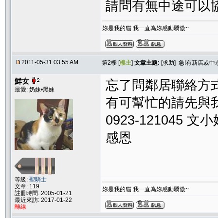
請問有無中途可以
妳是我的貓 我一直為妳感動驕傲~
2011-05-31 03:55 AM
第2樓 [
樓主
]
文章主題:
[求助] 急!有新店或
鮮女
忘了問鄰居聯絡方
最愛: 奶妹•黑妹
有可幫忙的請先與
0923-121045 文
感恩
等級:
聖騎士
文章: 119
妳是我的貓 我一直為妳感動驕傲~
註冊時間: 2005-01-21
最近來訪: 2017-01-22
離線