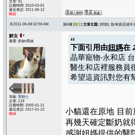
文章: 91
註冊時間: 2010-03-01
最近來訪: 2011-06-12
離線
2011-06-08 02:56 AM
第6樓 [
樓主
]
文章主題:
[求助] 急!有新店或
鮮女
最愛: 奶妹•黑妹
下面引用由
妞媽
在
晶華寵物-永和店 台北
醫生和店裡服務員
希望這資訊對您有
等級:
聖騎士
文章: 119
註冊時間: 2005-01-21
小貓還在原地 目
最近來訪: 2017-01-22
離線
再幾天確定斷奶就
感謝妞媽提供的醫院