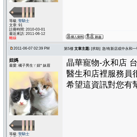
等級:
聖騎士
文章: 91
註冊時間: 2010-03-01
最近來訪: 2011-06-12
離線
2011-06-07 02:39 PM
第5樓
文章主題:
[求助] 急!有新店或中永和
妞媽
晶華寵物-永和店 台北
最愛: 橘子男生ㄚ妞* 妹眉
醫生和店裡服務員
希望這資訊對您有
等級:
聖騎士