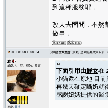
到這種服務耶．
改天去問問，不然
做事．
2011-06-08 11:08 PM
第8樓
文章主題:
[求助] 急!有新店或中永和
雅
最愛: ㄤ、咪、寶妹、臭寶
下面引用由
鮮女
在
小貓還在原地 目前
再幾天確定斷奶就
感謝妞媽提供的醫院
等級:
天神