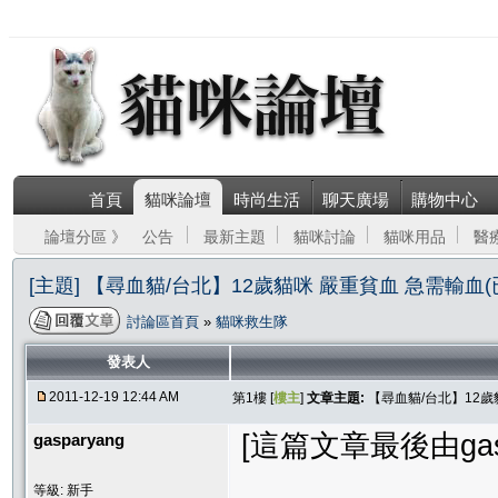
首頁
貓咪論壇
時尚生活
聊天廣場
購物中心
論壇分區 》
公告
最新主題
貓咪討論
貓咪用品
醫
[主題] 【尋血貓/台北】12歲貓咪 嚴重貧血 急需輸血
討論區首頁
»
貓咪救生隊
發表人
2011-12-19 12:44 AM
第1樓 [
樓主
]
文章主題:
【尋血貓/台北】12歲
[這篇文章最後由gaspar
gasparyang
等級: 新手