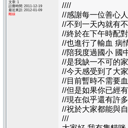
文章: 1
////
註冊時間: 2011-12-19
最近來訪: 2012-01-09
//感謝每一位善心
離線
//不到一天內就有
//終於在下午時配
//也進行了輸血 
//陪我度過國小 國
//是我缺一不可的
//今天感受到了大
//目前暫時不需要
//但是如果你已經
//現在似乎還有許
//祝於大家都能與
///