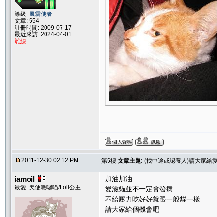
等級:
風雲使者
文章: 554
註冊時間: 2009-07-17
最近來訪: 2024-04-01
離線
2011-12-30 02:12 PM
第5樓
文章主題:
(找中途或認養人)請大家給
iamoil
加油加油
最愛: 天使嗯嗯喵/Loli公主
愛滋貓並不一定會發病
不給壓力吃好好就跟一般貓一樣
請大家給個機會吧