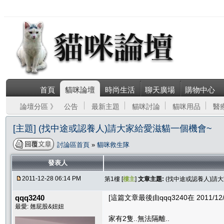
首頁
貓咪論壇
時尚生活
聊天廣場
購物中心
論壇分區 》
公告
最新主題
貓咪討論
貓咪用品
醫
[主題] (找中途或認養人)請大家給愛滋貓一個機會~
討論區首頁
»
貓咪救生隊
發表人
2011-12-28 06:14 PM
第1樓 [
樓主
]
文章主題:
(找中途或認養人)請
qqq3240
[這篇文章最後由qqq3240在 2011/12/2
最愛: 翹屁股&妞妞
家有2隻..無法隔離..