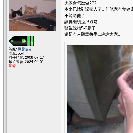
大家會怎麼做???
本來已找到認養人了...但他家有隻健康貓.
不能送他了..
讓牠繼續流浪還是......
醫生說牠5-6歲了....
還是有人願意接手...謝謝大家...
等級:
風雲使者
文章: 554
註冊時間: 2009-07-17
最近來訪: 2024-04-01
離線