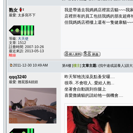
熟女
我是帶過去我媽媽店裡當店貓~~~我家
最愛: 太多寫不下
店裡所有的員工包括我媽的朋友超疼牠
但我媽媽店裡樓上還有一隻健康貓~~~
等級:
大天使
文章: 1512
註冊時間: 2007-10-26
最近來訪: 2013-05-13
離線
2011-12-30 10:49 AM
第4樓 [
樓主
]
文章主題:
(找中途或認養人)請
qqq3240
昨天幫牠洗澡及點蚤安囉....
最愛: 翹屁股&妞妞
很乖..不會咬人..愛給人抱...
坐著會自動跳到你腿上
喜愛撒嬌貓的請給牠一個機會....