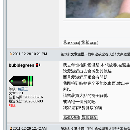
2011-12-28 10:21 PM
第2樓
文章主題:
(找中途或認養人)請大家給
bubblegreen
我去年也撿到愛滋貓,本想放養,被醫
說愛滋貓出去會感染其他貓
而且愛滋貓牙艱會有問題
我剛撿到時牠完全不能吃東西,放出去
等級:
精靈王
所以
文章: 361
請留著買大點的籠子關牠
註冊時間: 2006-06-16
最近來訪: 2026-08-03
或給牠一個房間吧
離線
我家還有5隻健康的貓...
2011-12-29 12:42 AM
第3樓
文章主題:
(找中途或認養人)請大家給