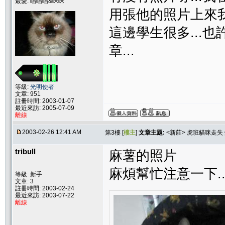
最愛: 喵喵喵&咪咪
用張他的照片上來我
這邊學生很多...
章...
等級:
光明使者
文章: 951
註冊時間: 2003-01-07
最近來訪: 2005-07-09
離線
2003-02-26 12:41 AM
第3樓 [
樓主
]
文章主題:
<新莊> 虎班貓咪走失
tribull
麻薯的照片
麻煩幫忙注意一下....
等級: 新手
文章: 3
註冊時間: 2003-02-24
最近來訪: 2003-07-22
離線