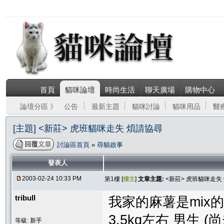
首頁
貓咪論壇
時尚生活
聊天廣場
購物中心
論壇分區 》
公告
最新主題
貓咪討論
貓咪用品
醫
[主題] <新莊> 虎班貓咪走失 煩請協尋
討論區首頁
»
尋貓啟事
發表人
2003-02-24 10:33 PM
第1樓 [
樓主
]
文章主題:
<新莊> 虎班貓咪走失
tribull
我家的麻薯是mix的
3.5kg左右 男生 (
等級: 新手