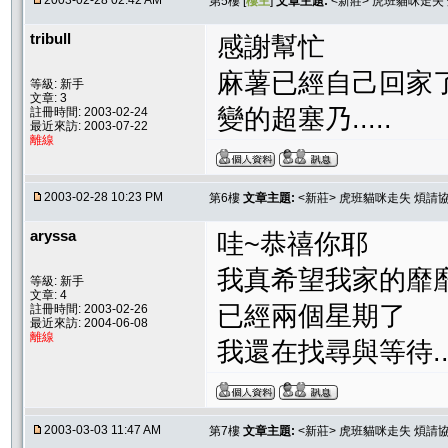
2003-02-28 02:42 AM
第5樓 [
樓主
]
文章主題:
<新莊> 虎班貓咪走失
tribull
感謝幫忙
麻薯已經自己回家
等級: 新手
文章: 3
變的超塞乃.....
註冊時間: 2003-02-24
最近來訪: 2003-07-22
離線
2003-02-28 10:23 PM
第6樓
文章主題:
<新莊> 虎班貓咪走失 煩請
aryssa
哇~恭禧你耶
我真希望我家的靡
等級: 新手
文章: 4
已經兩個星期了
註冊時間: 2003-02-26
最近來訪: 2004-06-08
離線
我還在找尋與等待.
2003-03-03 11:47 AM
第7樓
文章主題:
<新莊> 虎班貓咪走失 煩請