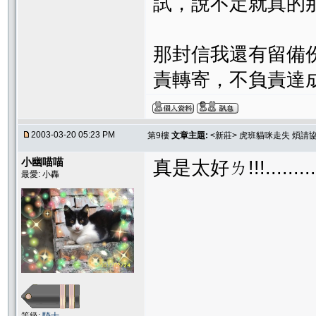
試，說不定就真的那
那封信我還有留備
責轉寄，不負責達
2003-03-20 05:23 PM
第9樓
文章主題:
<新莊> 虎班貓咪走失 煩請
小幽喵喵
真是太好ㄌ!!!.........
最愛: 小轟