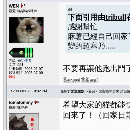
WEN
最愛: 喵喵喵&咪咪
下面引用由
tribull
感謝幫忙
麻薯已經自己回家
變的超塞乃.....
等級:
光明使者
文章: 951
不要再讓他跑出門了喔
註冊時間: 2003-01-07
最近來訪: 2005-07-09
離線
2003-03-11 10:02 PM
第8樓
文章主題:
<新莊> 虎班貓咪走失 煩請
tomatommy
希望大家的貓都能
最愛: 咪咪將
回來了！（回家日