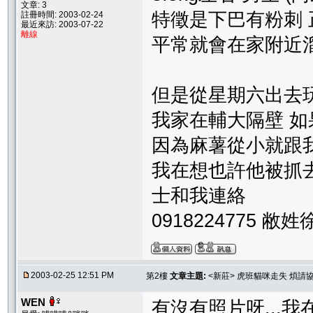
文章: 3
特徵是下巴有粉刺 
註冊時間: 2003-02-24
最近來訪: 2003-07-22
離線
平常就會在家附近溜
但是從星期六出去
我家在輔大隔壁 如果有人
因為麻薯從小就跟
我在想也許他被抓去養
士和我連絡
0918224775 敝姓
2003-02-25 12:51 PM
第2樓
文章主題:
<新莊> 虎班貓咪走失 煩請
WEN
有沒有照片呀...我