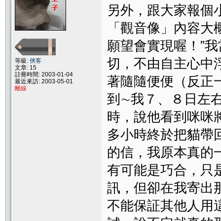
另外，跟大家報個
「觀音像」內容大
願望會實現喔！”
切，不由自主心中
等級:
俠客
文章: 15
註冊時間: 2003-01-04
著隨隨便便（反正
最近來訪: 2003-05-01
離線
到∼我７、８日左
時，說他看到咪咪
多小時終於把貓帶
的信，我原本真的
有可能是巧合，只
訊，但卻在我寄出
不能保証其他人用