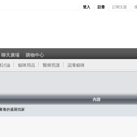
登入
註冊
訂閱主題
聊天廣場
購物中心
咪討論
貓咪用品
醫療照護
認養貓咪
內容
或棄養的暹羅找家