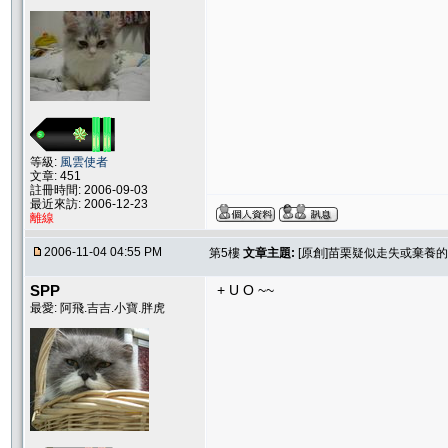
等級:
風雲使者
文章: 451
註冊時間: 2006-09-03
最近來訪: 2006-12-23
離線
2006-11-04 04:55 PM
第5樓
文章主題:
[原創]苗栗疑似走失或棄養
SPP
+ U O ~~
最愛: 阿飛.吉吉.小寶.胖虎