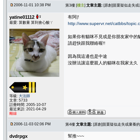
2006-11-01 10:38 PM
第3樓 [
樓主
]
文章主題:
[原創]苗栗疑似走失
yatine01112
有阿|!
最愛: 算數量 算到會心酸ㄚ
http://www.supervr.net/catbbs/top
如果你有貓咪不見或是你朋友家中的
請趕快跟我聯絡喔!!
因為我這邊也是中途
沒辦法讓這麼親人的貓咪在我家太久
等級:
大法師
文章: 5733
註冊時間: 2005-10-07
最近來訪: 2021-04-29
離線
2006-11-03 02:06 PM
第4樓
文章主題:
[原創]苗栗疑似走失或棄養
dvdrpgx
幫推~~~