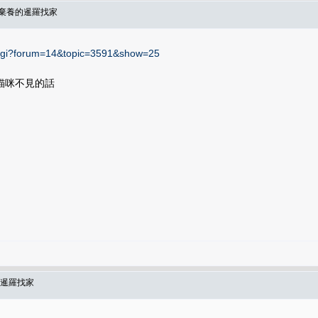
或棄養的暹羅找家
ic.cgi?forum=14&topic=3591&show=25
貓咪不見的話
的暹羅找家