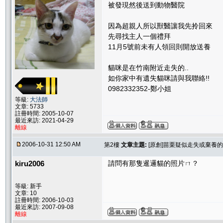
被發現然後送到動物醫院
因為超親人所以獸醫讓我先拎回來
先尋找主人一個禮拜
11月5號前未有人領回則開放送養
貓咪是在竹南附近走失的..
如你家中有遺失貓咪請與我聯絡!!
0982332352-鄭小姐
等級:
大法師
文章: 5733
註冊時間: 2005-10-07
最近來訪: 2021-04-29
離線
2006-10-31 12:50 AM
第2樓
文章主題:
[原創]苗栗疑似走失或棄養
kiru2006
請問有那隻暹邏貓的照片ㄇ？
等級: 新手
文章: 10
註冊時間: 2006-10-03
最近來訪: 2007-09-08
離線