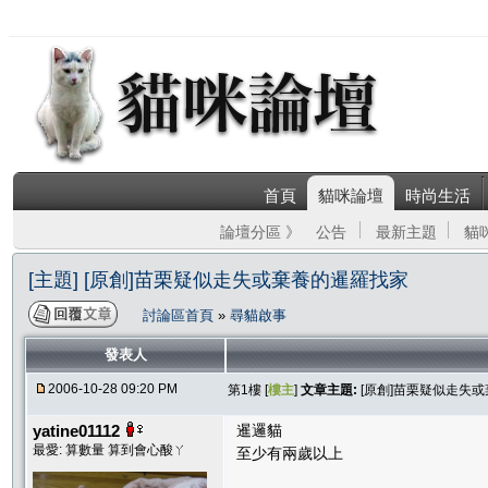
首頁
貓咪論壇
時尚生活
論壇分區 》
公告
最新主題
貓
[主題] [原創]苗栗疑似走失或棄養的暹羅找家
討論區首頁
»
尋貓啟事
發表人
2006-10-28 09:20 PM
第1樓 [
樓主
]
文章主題:
[原創]苗栗疑似走失
yatine01112
暹邏貓
最愛: 算數量 算到會心酸ㄚ
至少有兩歲以上