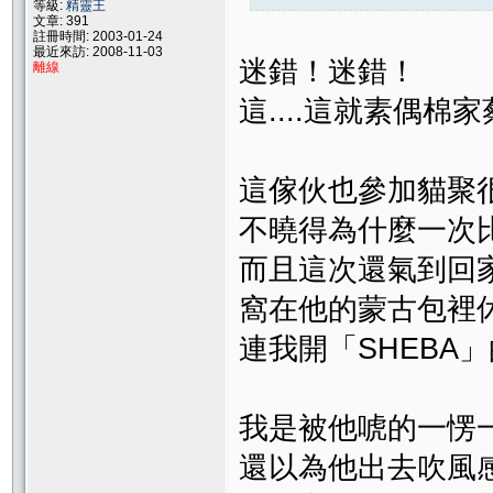
等級:
精靈王
文章: 391
註冊時間: 2003-01-24
最近來訪: 2008-11-03
迷錯！迷錯！
離線
這....這就素偶棉
這傢伙也參加貓聚
不曉得為什麼一次
而且這次還氣到回
窩在他的蒙古包裡
連我開「SHEBA
我是被他唬的一愣
還以為他出去吹風