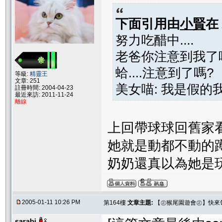
下面引用由
小賢
在
努力吃醋中....
老爸你注意到我了
蛤....注意到了嗎?
等級:
精靈王
文章: 251
美女喵: 我是假的我
註冊時間: 2004-04-23
最近來訪: 2011-11-24
離線
上回帶球球回舊家看
她就是動都不動的
奶奶還真以為她是
2005-01-11 10:26 PM
第164樓
文章主題:
【㊣猴尾園遊會㊣】快來
sarabi