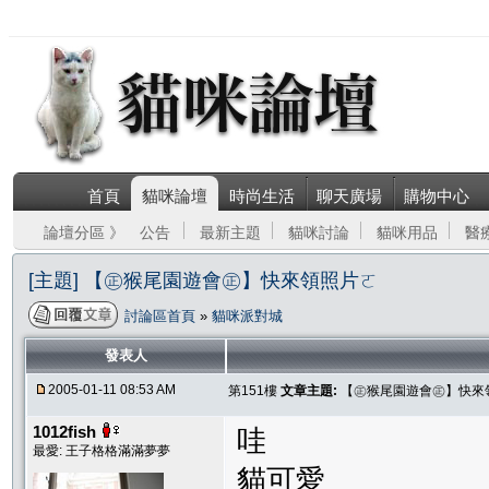
首頁
貓咪論壇
時尚生活
聊天廣場
購物中心
論壇分區 》
公告
最新主題
貓咪討論
貓咪用品
醫
[主題] 【㊣猴尾園遊會㊣】快來領照片ㄛ
討論區首頁
»
貓咪派對城
發表人
2005-01-11 08:53 AM
第151樓
文章主題:
【㊣猴尾園遊會㊣】快來
1012fish
哇
最愛: 王子格格滿滿夢夢
貓可愛