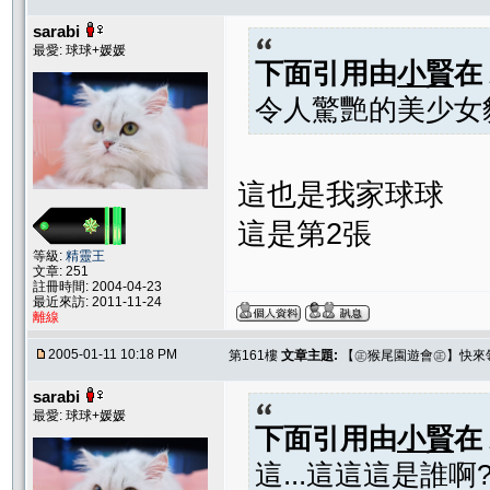
sarabi
最愛: 球球+媛媛
下面引用由
小賢
在
令人驚艷的美少女
這也是我家球球
這是第2張
等級:
精靈王
文章: 251
註冊時間: 2004-04-23
最近來訪: 2011-11-24
離線
2005-01-11 10:18 PM
第161樓
文章主題:
【㊣猴尾園遊會㊣】快來
sarabi
最愛: 球球+媛媛
下面引用由
小賢
在
這...這這這是誰啊