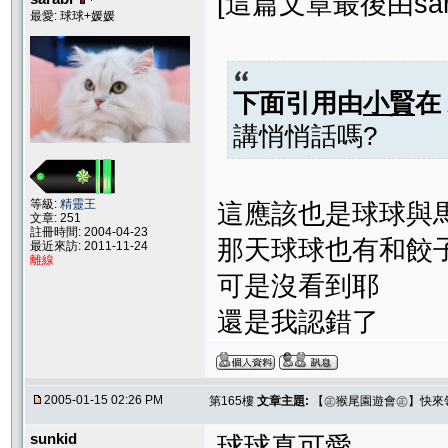
[這篇文章最後由sarabi
最愛: 球球+媛媛
下面引用由
小賢
在
講悄悄話嗎?
等級:
精靈王
這應該也是球球與
文章: 251
註冊時間: 2004-04-23
那天球球也有和餃
最近來訪: 2011-11-24
離線
可是沒看到耶
還是我認錯了
2005-01-15 02:26 PM
第165樓
文章主題:
【㊣猴尾園遊會㊣】快來
sunkid
球球真可愛