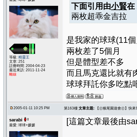
下面引用由
小賢
在
兩枚超乖金吉拉
是我家的球球(11個
兩枚差了5個月
等級:
精靈王
但是體型差不多
文章: 251
註冊時間: 2004-04-23
最近來訪: 2011-11-24
而且馬克還比就有
離線
球球拜託你多吃點
2005-01-11 10:25 PM
第163樓
文章主題:
【㊣猴尾園遊會㊣】快來
[這篇文章最後由sarabi
sarabi
最愛: 球球+媛媛