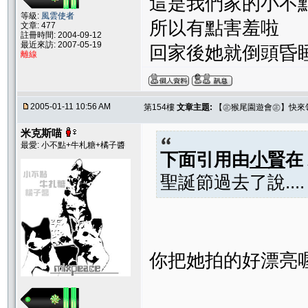
這是我們家的小不
等級:
風雲使者
所以有點害羞啦
文章: 477
註冊時間: 2004-09-12
最近來訪: 2007-05-19
回家後她就倒頭昏
離線
2005-01-11 10:56 AM
第154樓
文章主題:
【㊣猴尾園遊會㊣】快來
米克斯喵
最愛: 小不點+牛札糖+橘子醬
下面引用由
小賢
在
聖誕節過去了說....
你把她拍的好漂亮喔