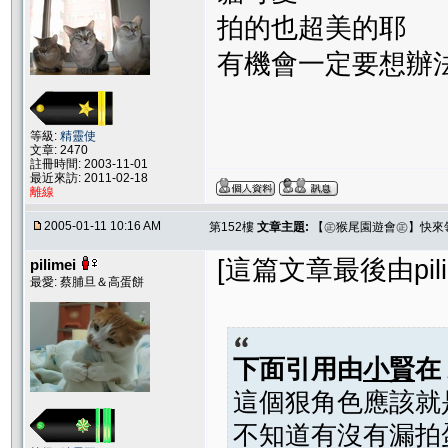
拍的也超美的耶
有機會一定要想辦法
等級:
精靈使
文章: 2470
註冊時間: 2003-11-01
最近來訪: 2011-02-18
離線
2005-01-11 10:16 AM
第152樓
文章主題:
【㊣猴尾園遊會㊣】快來
[這篇文章最後由pilime
pilimei
最愛: 蔡脯旦＆高蛋餅
下面引用由
小賢
在
這個狠角色應該就是
不知道有沒有漏拍