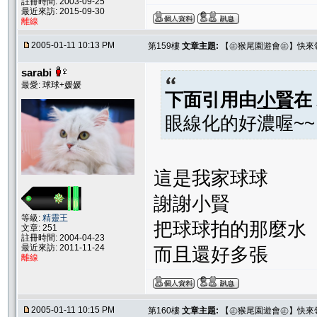
註冊時間: 2003-09-25
最近來訪: 2015-09-30
離線
2005-01-11 10:13 PM
第159樓
文章主題:
【㊣猴尾園遊會㊣】快來
sarabi
最愛: 球球+媛媛
下面引用由
小賢
在
眼線化的好濃喔~~
這是我家球球
謝謝小賢
等級:
精靈王
把球球拍的那麼水
文章: 251
註冊時間: 2004-04-23
最近來訪: 2011-11-24
而且還好多張
離線
2005-01-11 10:15 PM
第160樓
文章主題:
【㊣猴尾園遊會㊣】快來