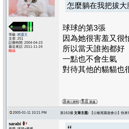
怎麼躺在我把拔大腿
球球的第3張
等級:
精靈王
因為她很害羞又很
文章: 251
註冊時間: 2004-04-23
所以當天誰抱都好
最近來訪: 2011-11-24
離線
一點也不會生氣
對待其他的貓貓也
2005-01-11 10:21 PM
第162樓
文章主題:
【㊣猴尾園遊會㊣】快來
sarabi
最愛: 球球+媛媛