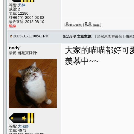
等級:
天神
威望: 2
文章: 12280
註冊時間: 2004-03-02
最近來訪: 2018-08-10
離線
2005-01-11 08:41 PM
第158樓
文章主題:
【㊣猴尾園遊會㊣】快來
nody
大家的喵喵都好可愛呀
最愛: 都是寶貝們~
羨慕中~~
等級:
大法師
文章: 4973