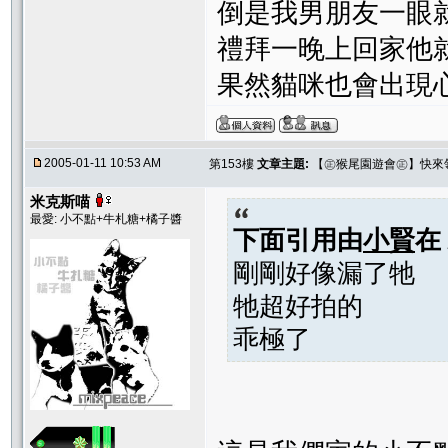
倒是我男朋友一眼
禮拜一晚上回家他
果然貓咪也會出現
2005-01-11 10:53 AM
第153樓
文章主題:
【㊣猴尾園遊會㊣】快來
米克斯喵
最愛: 小不點+牛札糖+橘子醬
下面引用由
小賢
在
剛剛好像漏了牠
牠超好拍的
乖極了