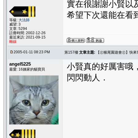
實在很謝謝小賢以
希望下次還能在看
等級:
大法師
威望: 3
文章: 5294
註冊時間: 2002-12-26
最近來訪: 2021-09-15
離線
2005-01-11 08:23 PM
第157樓
文章主題:
【㊣猴尾園遊會㊣】快來
angel5225
小賢真的好厲害哦
最愛: 16姨家的貓寶貝
閃閃動人．