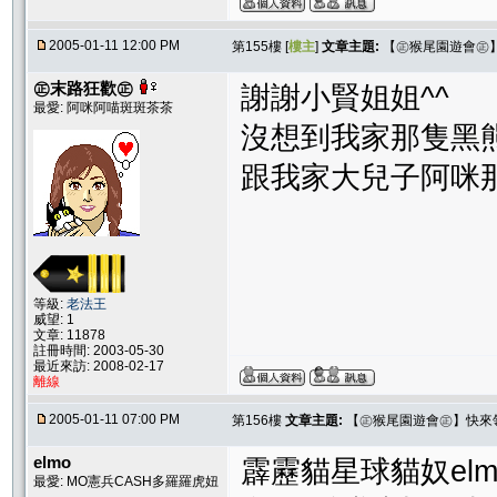
2005-01-11 12:00 PM
第155樓 [
樓主
]
文章主題:
【㊣猴尾園遊會㊣
㊣末路狂歡㊣
謝謝小賢姐姐^^
最愛: 阿咪阿喵斑斑茶茶
沒想到我家那隻黑
跟我家大兒子阿咪那
等級:
老法王
威望: 1
文章: 11878
註冊時間: 2003-05-30
最近來訪: 2008-02-17
離線
2005-01-11 07:00 PM
第156樓
文章主題:
【㊣猴尾園遊會㊣】快來
elmo
霹靂貓星球貓奴elm
最愛: MO憲兵CASH多羅羅虎妞