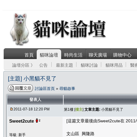
首頁
貓咪論壇
時尚生活
聊天廣場
購物中心
論壇分區 》
公告
最新主題
貓咪討論
貓咪用品
醫
[主題] 小黑貓不見了
討論區首頁
»
尋貓啟事
發表人
2011-07-18 12:20 PM
第1樓 [
樓主
]
文章主題:
小黑貓不見了
Sweet2cute
[這篇文章最後由Sweet2cute在 2011/0
文山區 興隆路
等級: 新手