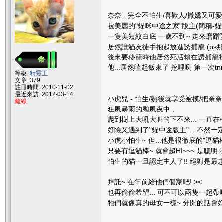
奈奈 - 完全不怕生/喜歡人/撒嬌又可愛
被美麗的"貓咪中途之家"版主(簡稱-貓
一隻美短紋白底 一歲不到~ 走來磨蹭
居然讓貓友徒手抱起放進誘捕籠 (ps
後來要移籠時他居然死活賴在誘捕籠
他...居然嗑起飯來了 挖哩咧 第一次
等級:
精靈王
文章: 379
註冊時間: 2010-11-02
最近來訪: 2012-03-14
小虎兒 - 怕生/熟後就享受被摸/把奈奈
離線
狂風暴雨的颱風夜中，
爬到樹上大吼大叫的下不來... 一直在
好險又遇到了"貓中途版主"... 不然一定
小虎小怕生~ 但...他是很徹底的"逗貓棒
只要有逗貓棒~ 就會超HI~~~ 是聰明
怕生的貓一旦認定主人了!! 絕對是最忠誠
拜託~ 在年前給他們個家吧! ><
也再偷偷希望... 可不可以兩隻一起帶
牠們就像真的母女一樣~ 分開的話會好捨