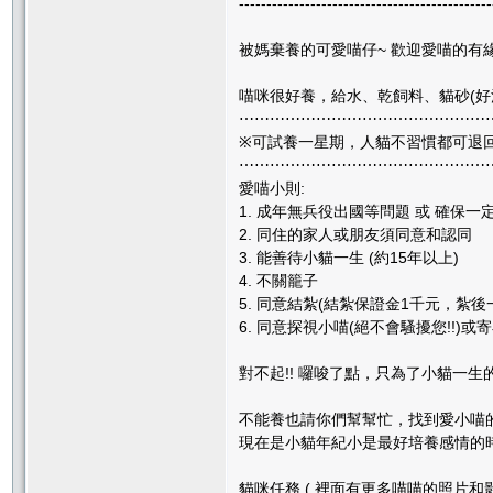
----------------------------------------------
被媽棄養的可愛喵仔~ 歡迎愛喵的有緣
喵咪很好養，給水、乾飼料、貓砂(好清
⋯⋯⋯⋯⋯⋯⋯⋯⋯⋯⋯⋯⋯⋯⋯⋯
※可試養一星期，人貓不習慣都可退回!!
⋯⋯⋯⋯⋯⋯⋯⋯⋯⋯⋯⋯⋯⋯⋯⋯
愛喵小則:
1. 成年無兵役出國等問題 或 確保
2. 同住的家人或朋友須同意和認同
3. 能善待小貓一生 (約15年以上)
4. 不關籠子
5. 同意結紮(結紮保證金1千元，紮後一
6. 同意探視小喵(絕不會騷擾您!!
對不起!! 囉唆了點，只為了小貓一
不能養也請你們幫幫忙，找到愛小喵的
現在是小貓年紀小是最好培養感情的時機唷!
貓咪任務 ( 裡面有更多喵喵的照片和影片