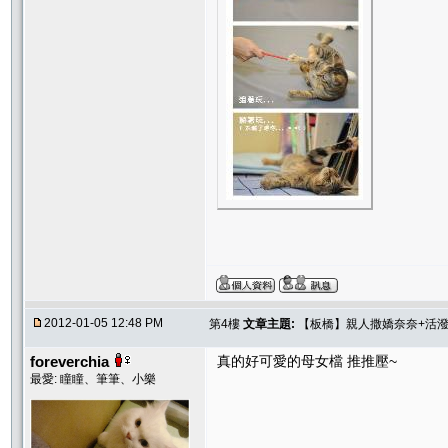
2012-01-05 12:48 PM
第4樓
文章主題:
【板橋】親人撒嬌奈奈+活潑
foreverchia
真的好可愛的母女檔 推推壓~
最愛: 瞳瞳、筆筆、小樂