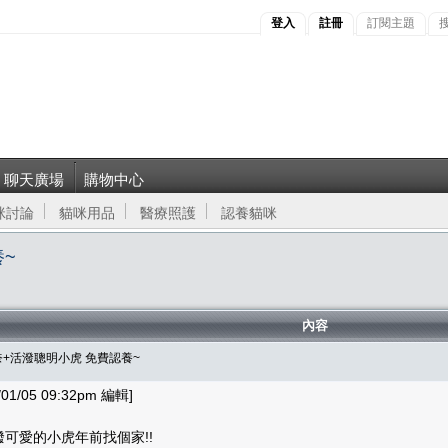
登入
註冊
訂閱主題
聊天廣場
購物中心
咪討論
貓咪用品
醫療照護
認養貓咪
養~
內容
+活潑聰明小虎 免費認養~
1/05 09:32pm 編輯]
可愛的小虎年前找個家!!