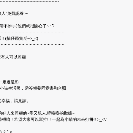
----------------------------------------
人"免費認養"~
不髒手)他們就很開心了~ :D
⋯⋯⋯⋯⋯⋯⋯⋯⋯⋯⋯⋯⋯⋯⋯⋯
 (貓仔鑑賞期~>_<)
⋯⋯⋯⋯⋯⋯⋯⋯⋯⋯⋯⋯⋯⋯⋯⋯
一定有人可以照顧
定退還!!)
)或寄小喵生活照，需簽領養同意書和合照
生的幸福，請見諒。
好人來照顧他~乖又親人.呼嚕嚕的撒嬌~
! 希望大家可以幫推!!! 一起為小喵的未來打拼!! >_<\/
 ) >