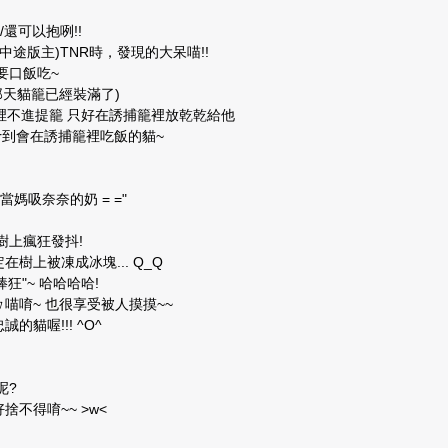
/還可以抱咧!!
中途版主)TNR時，發現的大呆喵!!
要口飯吃~
那天貓籠已經裝滿了)
裡不進提籠 只好在誘捕籠裡放乾乾給他
tnr到會在誘捕籠裡吃飯的貓~
當媽吸奈奈的奶 = ="
樹上瘋狂發抖!
在樹上被凍成冰塊... Q_Q
狂"~ 哈哈哈哈!
ㄉ喵唷~ 也很享受被人摸摸~~
的貓喔!!! ^O^
呢?
不得唷~~ >w<