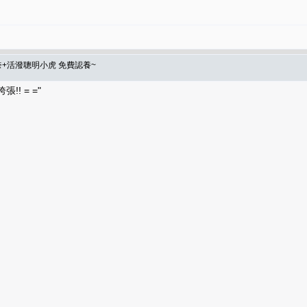
+活潑聰明小虎 免費認養~
! = ="