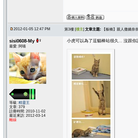
2012-01-05 12:47 PM
第3樓 [
樓主
]
文章主題:
【板橋】親人撒嬌奈奈
sisi0608-My
小虎可以為了逗貓棒站很久... 沒跟你誇張!
最愛: 阿喵
等級:
精靈王
文章: 379
註冊時間: 2010-11-02
最近來訪: 2012-03-14
離線