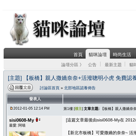
首頁
貓咪論壇
時尚生活
論壇分區 》
公告
最新主題
貓
[主題] 【板橋】親人撒嬌奈奈+活潑聰明小虎 免費認
討論區首頁
»
北部地區認養佈告
發表人
2012-01-05 12:14 PM
第1樓 [
樓主
]
文章主題:
【板橋】親人撒嬌奈奈
sisi0608-My
[這篇文章最後由sisi0608-My在 2012/0
最愛: 阿喵
【新北市板橋】可愛撒嬌的奈奈~ 活潑