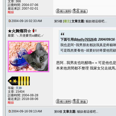
文章: 366
註冊時間: 2004-07-06
最近來訪: 2007-02-01
離線
2004-09-16 02:33 AM
第5樓 [
樓主
]
文章主題:
貓奴都這樣吧...
★火舞熾羽☆
最愛: ↘.天使麥兜ω娜妃.↙
下面引用由
kelly76526
在
2004/09/16
我也是阿~我男朋友都說我真是疼貓咪~都
可是既然要養他~就要好好疼愛他照顧他
恩阿...我男友也吃醋嚕= = 可是他也
本來他房間都不整理 我家女兒去就馬上
等級:
天神
文章: 15404
註冊時間: 2004-08-28
最近來訪: 2018-08-06
離線
2004-09-16 09:13 AM
第6樓
文章主題:
貓奴都這樣吧...