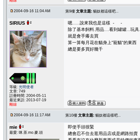
離線
2004-09-16 11:04 AM
第9樓
文章主題:
貓奴都這樣吧...
SIRIUS
嗯......說來我也是這樣 - -
除了基本飼料.用品....看到罐罐...玩具.
就是會手癢去買
算一算每月花在貓身上"寵貓"的東西
總是要多買好幾千
等級:
光明使者
文章: 749
註冊時間: 2004-05-11
最近來訪: 2013-07-19
離線
2004-09-16 11:17 AM
第10樓
文章主題:
貓奴都這樣吧...
mie
即使手頭很緊
最愛: 咪.茶.mo.麥.頭
總會忍不住去逛用品店或是網路拍賣