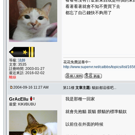
看看有沒有什麼新東西或是特價的東
看著看著就會不知不覺買下去
都忘了自己錢快不夠用了
等級:
法師
花花免費認養中~
文章: 3535
http://www.supervr.net/catbbs/topics/list/
註冊時間: 2003-01-27
最近來訪: 2016-02-02
離線
2004-09-16 11:27 AM
第11樓
文章主題:
貓奴都這樣吧...
GrAcElIu
我是那種一回家
最愛: KIKI/BUBU
就會先抱貓 親貓 餵貓的標準貓奴
以前住在外面的時候