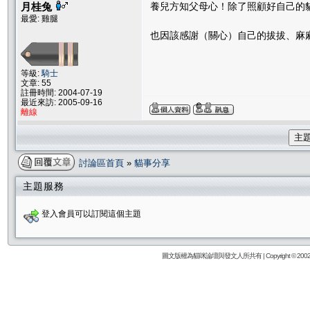
月桂兔
養兒方知父母心！除了照顧好自己的
最愛: 雞腿
也因該感謝（關心）自己的拔拔、麻
等級:
騎士
文章: 55
註冊時間: 2004-07-19
最近來訪: 2005-09-16
離線
主
討論區首頁
»
貓事分享
主題服務
登入會員可以訂閱這個主題
圖文版權為貓咪論壇與發文人所共有 | Copyright © 2002