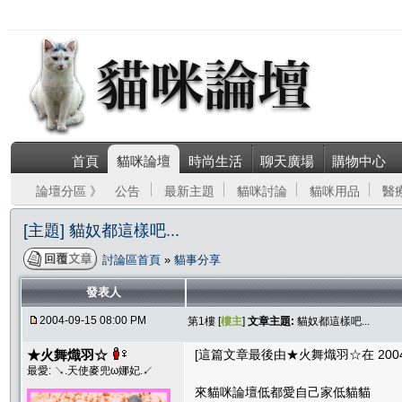
首頁
貓咪論壇
時尚生活
聊天廣場
購物中心
論壇分區 》
公告
最新主題
貓咪討論
貓咪用品
醫
[主題] 貓奴都這樣吧...
討論區首頁
»
貓事分享
發表人
2004-09-15 08:00 PM
第1樓 [
樓主
]
文章主題:
貓奴都這樣吧...
★火舞熾羽☆
[這篇文章最後由★火舞熾羽☆在 2004/09
最愛: ↘.天使麥兜ω娜妃.↙
來貓咪論壇低都愛自己家低貓貓