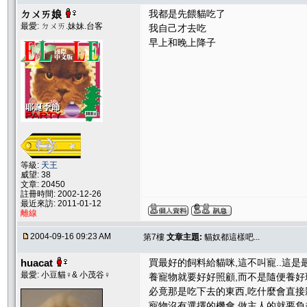
ㄉㄨㄞ娘
我都是先餵貓吃了
最愛: ㄉㄨㄞ.妹妹.台客
我自己才去吃
早上和晚上降子
等級:
天王
威望: 38
文章: 20450
註冊時間: 2002-12-26
最近來訪: 2011-01-12
離線
2004-09-16 09:23 AM
第7樓
文章主題:
貓奴都這樣吧...
huacat
買最好的飼料給貓咪,這不叫寵..這
最愛: 小豆貓♀& 小茂谷♀
養寵物就要好好照顧,而不是隨便養好
必竟那是吃下去的東西,吃什麼會直接影
寵物沒有選擇的機會,做主人的就要負起