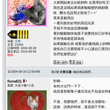
大家開始會去比較飼料 去選擇好吃又
我也是這樣結果我家貓貓變的挑剔嚕
唉...醫生也說我太寵他了= ="
再來是貓用品
一看到新的好用的用品玩具
手就不停低放近購物欄
看到貓貓愉快低樣子就覺得自己好幸
所有情緒都是因為他
等級:
天神
如果貓貓生病 就緊張的像熱鍋上的螞
文章: 15404
註冊時間: 2004-08-28
責怪自己怎麼那樣不小心讓自己寶貝
最近來訪: 2018-08-06
你們也會吧QQ"
離線
2004-09-16 12:59 AM
第2樓
文章主題:
貓奴都這樣吧...
fiona611
對啊∼
最愛: 天使小傻+小瓜
有時才出門一下下，
就想著那兩隻小傻瓜現在不知道在幹嘛..
不過，我愛牠們，卻不會太溺愛啦∼
該揍、該教的時候，還是絕不手軟...