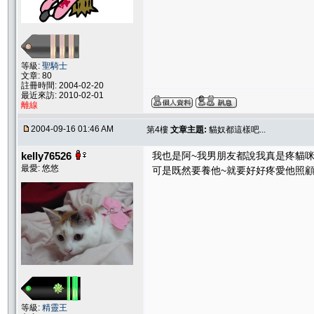
等級:
聖騎士
文章: 80
註冊時間: 2004-02-20
最近來訪: 2010-02-01
離線
2004-09-16 01:46 AM
第4樓
文章主題:
貓奴都這樣吧...
kelly76526
我也是阿~我男朋友都說我真是疼貓咪~都
最愛: 悠悠
可是既然要養他~就要好好疼愛他照顧他
等級:
精靈王