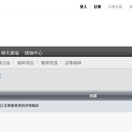
登入
註冊
訂閱主題
聊天廣場
購物中心
咪討論
貓咪用品
醫療照護
認養貓咪
奴
內容
近] 活潑健康虎妞誇徵貓奴