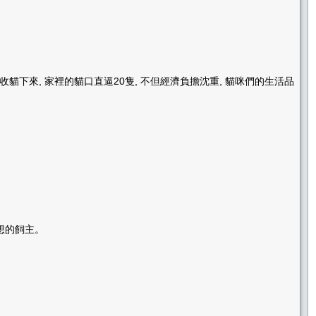
貓下來, 家裡的貓口直逼20隻, 不但經濟負擔沈重, 貓咪們的生活品
想的飼主。