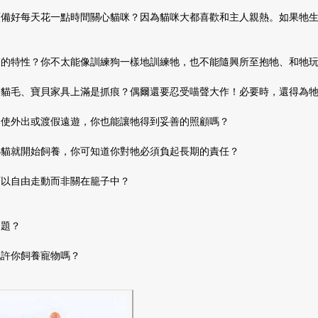
預備好每天花一點時間關心貓咪？因為貓咪大都喜歡和主人親熱。如果牠
束的特性？你不太能像訓練狗一樣地訓練牠，也不能隨興所至抱牠、和牠
是貓毛、寶貝家具上滿是抓痕？偶爾還要忍受喵聲大作！必要時，還得為
即使外出或渡假遠遊，你也能讓牠得到妥善的照顧嗎？
小貓就開始飼養，你可知道你對牠必須負起長期的責任？
可以自由走動而非關在籠子中？
問題？
允許你飼養寵物嗎？