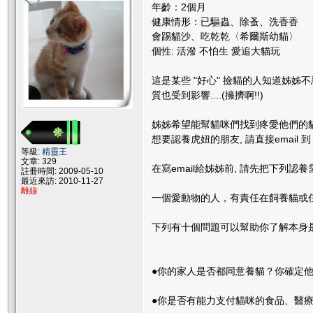
年齡：2個月
健康情形：已驅蟲、除蚤、洗香香
會踢貓沙、吃乾乾〈希爾斯幼貓〉
個性: 活潑 不怕生 愛追大貓玩
這是某些 "好心" 撿貓的人知道姊姊
質也受到影響....(擁擠啊!!)
姊姊希望能幫貓咪們找到疼愛他們的貓
想要認養虎妞的朋友, 請直接email 
等級:
精靈王
文章: 329
在寫email給姊姊前, 請先把下列認
註冊時間: 2009-05-10
最近來訪: 2010-11-27
離線
一個愛動物的人，有責任在飼養貓或
下列有十個問題可以幫助你了解本身
●你的家人是否都同意養貓？你確定
●你是否有能力支付貓咪的食品、醫