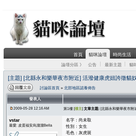
首頁
貓咪論壇
時尚生活
論壇分區 》
公告
最新主題
貓
[主題] [北縣永和樂華夜市附近] 活潑健康虎妞誇徵貓
討論區首頁
»
北部地區認養佈告
發表人
2009-05-28 12:16 AM
第1樓 [
樓主
]
文章主題:
[北縣永和樂華夜市附
vstar
名字：尚未取
最愛: 皮蛋福安烏溜溜Bella
性別：女生
毛色：灰虎斑