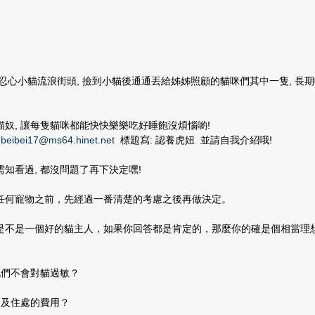
不忍心小貓流浪街頭, 撿到小貓後通通丟給姊姊照顧的貓咪們其中一隻, 長期收
奴, 讓每隻貓咪都能快快樂樂吃好睡飽沒煩惱喲!
到
beibei17@ms64.hinet.net
標題寫: 認養虎妞 並請自我介紹哦!
養需知看過, 都沒問題了再下決定嘿!
任何寵物之前，先經過一番清楚的考慮之後再做決定。
是不是一個好的貓主人，如果你回答都是肯定的，那麼你的確是個相當理
他們不會對貓過敏？
療及住處的費用？