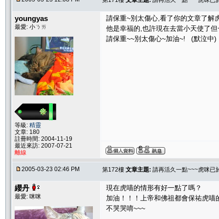
第171樓
文章主題:
請再活久一點~~~虎咪已
youngyas
請保重~別太傷心,看了你的文章了解
最愛: 小ㄋㄞ
他是幸福的,也許現在去當小天使了但
請保重~~別太傷心~加油~! (默泣中)
等級:
精靈
文章: 180
註冊時間: 2004-11-19
最近來訪: 2007-07-21
離線
2005-03-23 02:46 PM
第172樓
文章主題:
請再活久一點~~~虎咪已
纓丹
現在虎喵的情形有好一點了嗎？
最愛: 咪咪
加油！！！上帝和佛祖都會保祐虎喵
不哭哭唷~~~