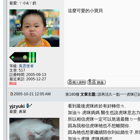
最愛: ㄚ小&ㄚ奶
這麼可愛的小寶貝
等級:
風雲使者
文章: 517
註冊時間: 2005-09-13
最近來訪: 2005-12-27
離線
2005-10-21 12:05 AM
第180樓
文章主題:
請再活久一點~~~虎咪已
yjzyuki
看到最後虎咪終於有好轉些ㄌ.
最愛: 鼻屎
加油ㄌ.虎咪媽媽.醫生也說虎咪意志力
所以相信虎咪一定可以熬過最難ㄉ一關
因為我相信虎咪牠也不想離開你.
因為牠也想要繼續陪你到結婚生子.所
加油ㄌ虎咪.虎咪媽媽!!!