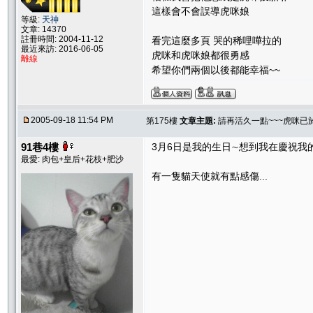
這樣會不會誤導虎咪娘
等級:
天神
文章: 14370
註冊時間: 2004-11-12
看完這麼多頁 哭的稀哩嘩拉的
最近來訪: 2016-06-05
虎咪和虎咪娘都很勇感
離線
希望你們兩個以後都能幸福~~
2005-09-18 11:54 PM
第175樓
文章主題:
請再活久一點~~~虎咪已
91巷4樓
3月6日是我的生日∼想到我在慶祝我的生
最愛: 肉包+皇后+花枝+肥沙
有一隻貓天使就有點感傷...