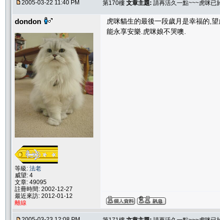
2005-03-22 11:40 PM
第170樓
文章主題:
請再活久一點~~~虎咪已
dondon
虎咪貓生的最後一段歲月是幸福的,望
能永享安樂.虎咪娘不哭噢.
等級:
法老
威望: 4
文章: 49095
註冊時間: 2002-12-27
最近來訪: 2012-01-12
離線
2005-03-23 12:08 PM