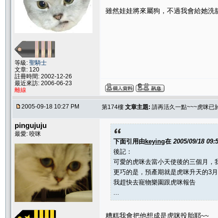
雖然娃娃將來屬狗，不過我會給她洗
等級:
聖騎士
文章: 120
註冊時間: 2002-12-26
最近來訪: 2006-06-23
離線
2005-09-18 10:27 PM
第174樓
文章主題:
請再活久一點~~~虎咪已
pingujuju
最愛: 咬咪
下面引用由
keying
在
2005/09/18 09
後記：
可愛的虎咪去當小天使後的三個月，
更巧的是，預產期就是虎咪升天的3月
我趕快去寵物樂園跟虎咪報告
...
糟糕我會把他想成是虎咪投胎耶~~