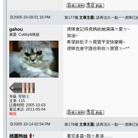
2005-10-08 01:16 PM
第177樓
文章主題:
請再活久一點~~~虎咪已
gahou
虎咪會記得虎媽給她滿滿ㄉ愛ㄉ~
最愛: Cubby&咪妮
加油~
希望妳肚子ㄉ寶寶平安快樂喔~
虎咪也會守護你和你ㄉ寶寶ㄉ~^^
等級:
聖騎士
文章: 115
註冊時間: 2005-10-03
最近來訪: 2011-05-04
離線
2005-10-14 02:54 PM
第178樓
文章主題:
請再活久一點~~~虎咪已
桃園狗妹
看完多篇~我ㄉ鼻涕.......