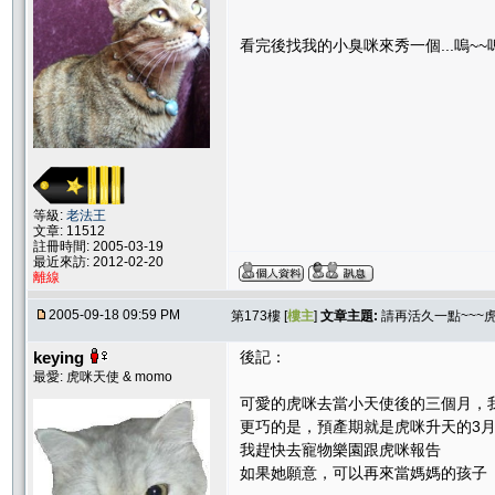
看完後找我的小臭咪來秀一個...嗚~~嗚
等級:
老法王
文章: 11512
註冊時間: 2005-03-19
最近來訪: 2012-02-20
離線
2005-09-18 09:59 PM
第173樓 [
樓主
]
文章主題:
請再活久一點~~~
keying
後記：
最愛: 虎咪天使 & momo
可愛的虎咪去當小天使後的三個月，
更巧的是，預產期就是虎咪升天的3月
我趕快去寵物樂園跟虎咪報告
如果她願意，可以再來當媽媽的孩子