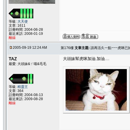
等級:
大天使
文章: 1611
註冊時間: 2004-06-28
最近來訪: 2008-01-19
離線
2005-09-19 12:24 AM
第176樓
文章主題:
請再活久一點~~~虎咪已
TAZ
大頭妹幫虎咪加油.加油....
最愛: 大頭妹&ㄚ喵&毛毛
等級:
精靈王
文章: 364
註冊時間: 2004-08-13
最近來訪: 2009-08-28
離線