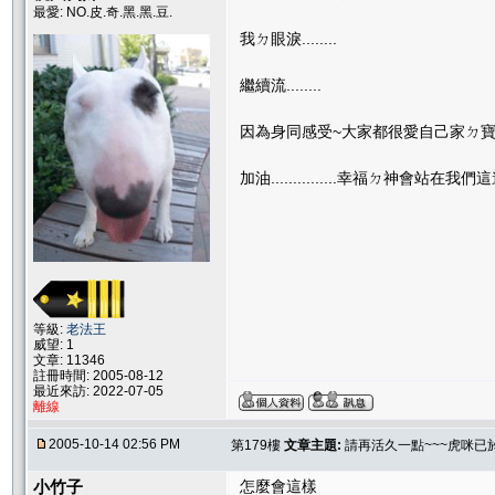
最愛: NO.皮.奇.黑.黑.豆.
我ㄉ眼淚........
繼續流........
因為身同感受~大家都很愛自己家ㄉ寶
加油...............幸福ㄉ神會站在我們
等級:
老法王
威望: 1
文章: 11346
註冊時間: 2005-08-12
最近來訪: 2022-07-05
離線
2005-10-14 02:56 PM
第179樓
文章主題:
請再活久一點~~~虎咪已
小竹子
怎麼會這樣