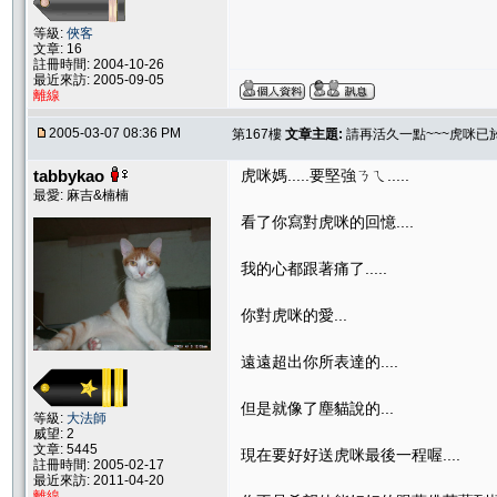
等級:
俠客
文章: 16
註冊時間: 2004-10-26
最近來訪: 2005-09-05
離線
2005-03-07 08:36 PM
第167樓
文章主題:
請再活久一點~~~虎咪已
tabbykao
虎咪媽.....要堅強ㄋㄟ.....
最愛: 麻吉&楠楠
看了你寫對虎咪的回憶....
我的心都跟著痛了.....
你對虎咪的愛...
遠遠超出你所表達的....
但是就像了塵貓說的...
等級:
大法師
威望: 2
文章: 5445
現在要好好送虎咪最後一程喔....
註冊時間: 2005-02-17
最近來訪: 2011-04-20
離線