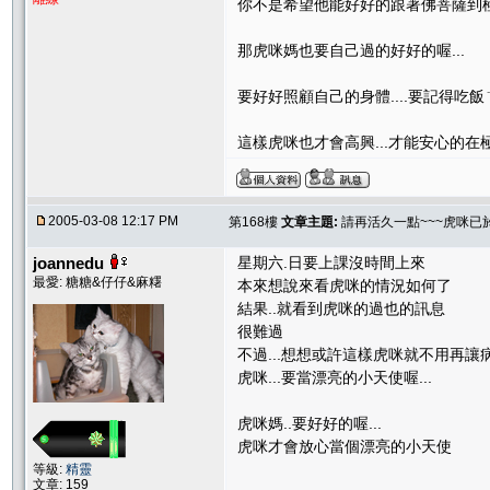
你不是希望他能好好的跟著佛菩薩到
那虎咪媽也要自己過的好好的喔...
要好好照顧自己的身體....要記得吃飯ㄋ
這樣虎咪也才會高興...才能安心的在極樂
2005-03-08 12:17 PM
第168樓
文章主題:
請再活久一點~~~虎咪已
joannedu
星期六.日要上課沒時間上來
最愛: 糖糖&仔仔&麻糬
本來想說來看虎咪的情況如何了
結果..就看到虎咪的過也的訊息
很難過
不過...想想或許這樣虎咪就不用再讓
虎咪...要當漂亮的小天使喔...
虎咪媽..要好好的喔...
虎咪才會放心當個漂亮的小天使
等級:
精靈
文章: 159