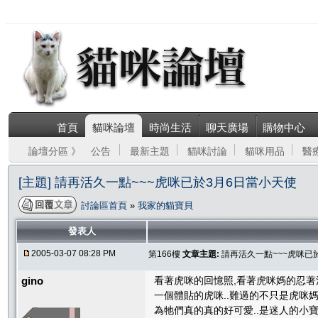
首頁
貓咪論壇
時尚生活
聊天廣場
購物中心
論壇分區 》
公告
最新主題
貓咪討論
貓咪用品
醫
[主題] 請再活久一點~~~虎咪已於3月6日當小天使
討論區首頁
»
我家的貓寶貝
發表人
2005-03-07 08:28 PM
第166樓
文章主題:
請再活久一點~~~虎咪已
gino
看著虎咪的回憶照,看著虎咪媽的忍著淚
一個體貼的虎咪..難過的不只是虎咪媽所
為牠們真的真的好可愛..是迷人的小寶貝....