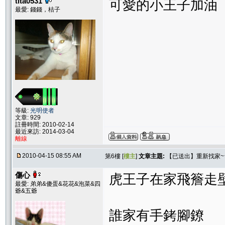
tita0531
可愛的小王子加油
最愛: 錢錢，桔子
等級:
光明使者
文章: 929
註冊時間: 2010-02-14
最近來訪: 2014-03-04
離線
2010-04-15 08:55 AM
第6樓 [
樓主
]
文章主題:
【已送出】重新找家
傷心
虎王子在家飛簷走
最愛: 弟弟&傻蛋&花花&泡菜&四
爺&五爺
誰家有手銬腳鐐