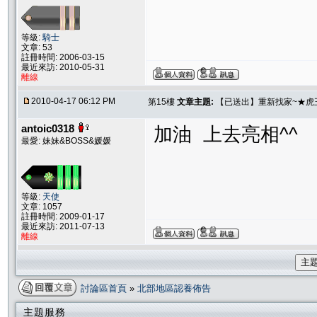
等級:
騎士
文章: 53
註冊時間: 2006-03-15
最近來訪: 2010-05-31
離線
2010-04-17 06:12 PM
第15樓
文章主題:
【已送出】重新找家~★虎
antoic0318
加油 上去亮相^^
最愛: 妹妹&BOSS&媛媛
等級:
天使
文章: 1057
註冊時間: 2009-01-17
最近來訪: 2011-07-13
離線
主
討論區首頁
»
北部地區認養佈告
主題服務