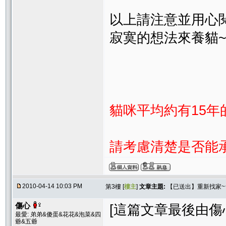
以上請注意並用心
寂寞的想法來養貓~
貓咪平均約有15年
請考慮清楚是否能
2010-04-14 10:03 PM
第3樓 [
樓主
]
文章主題:
【已送出】重新找家
傷心
[這篇文章最後由傷心在 
最愛: 弟弟&傻蛋&花花&泡菜&四
爺&五爺