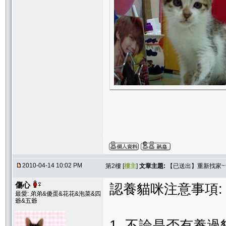
2010-04-14 10:02 PM
第2樓 [
樓主
]
文章主題:
【已送出】重新找家
傷心
認養貓咪注意事項:
最愛: 弟弟&傻蛋&花花&泡菜&四
爺&五爺
1. 不論是否有養