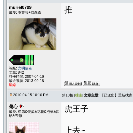
muriel0709
推
最愛: 乖寶貝+傑森森
等級:
光明使者
文章: 842
註冊時間: 2007-04-16
最近來訪: 2013-09-18
離線
2010-04-15 10:10 PM
第10樓 [
樓主
]
文章主題:
【已送出】重新找家
傷心
虎王子
最愛: 弟弟&傻蛋&花花&泡菜&四
爺&五爺
上去~