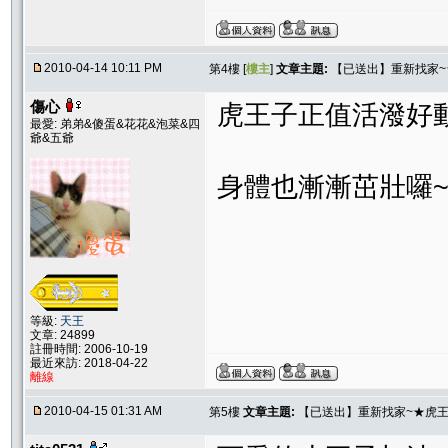
2010-04-14 10:11 PM
第4樓 [
樓主
]
文章主題:
【已送出】重新找家
傷心
虎王子正值活潑好
最愛: 弟弟&傻蛋&花花&泡菜&四
爺&五爺
身體也漸漸茁壯囉
等級:
天王
文章: 24899
註冊時間: 2006-10-19
最近來訪: 2018-04-22
離線
2010-04-15 01:31 AM
第5樓
文章主題:
【已送出】重新找家~★虎