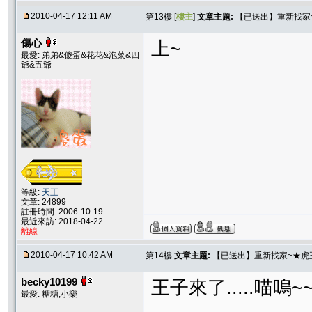
2010-04-17 12:11 AM
第13樓 [
樓主
]
文章主題:
【已送出】重新找家
傷心
上~
最愛: 弟弟&傻蛋&花花&泡菜&四
爺&五爺
等級:
天王
文章: 24899
註冊時間: 2006-10-19
最近來訪: 2018-04-22
離線
2010-04-17 10:42 AM
第14樓
文章主題:
【已送出】重新找家~★虎
becky10199
王子來了.....喵嗚~
最愛: 糖糖,小樂