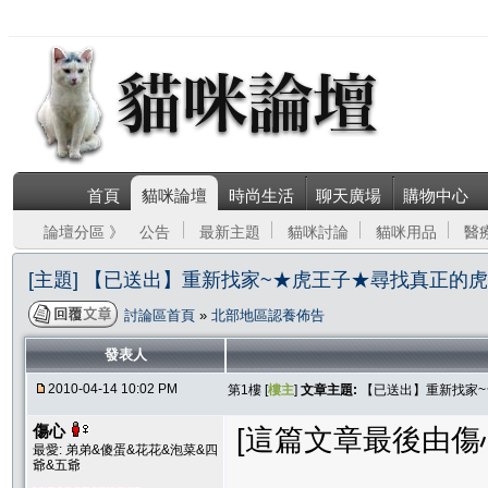
首頁
貓咪論壇
時尚生活
聊天廣場
購物中心
論壇分區 》
公告
最新主題
貓咪討論
貓咪用品
醫
[主題] 【已送出】重新找家~★虎王子★尋找真正的
討論區首頁
»
北部地區認養佈告
發表人
2010-04-14 10:02 PM
第1樓 [
樓主
]
文章主題:
【已送出】重新找家
傷心
[這篇文章最後由傷心在 
最愛: 弟弟&傻蛋&花花&泡菜&四
爺&五爺