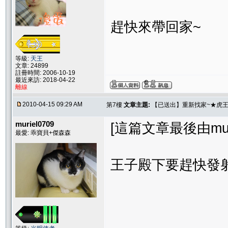
趕快來帶回家~
等級:
天王
文章: 24899
註冊時間: 2006-10-19
最近來訪: 2018-04-22
離線
2010-04-15 09:29 AM
第7樓
文章主題:
【已送出】重新找家~★虎
muriel0709
[這篇文章最後由muriel
最愛: 乖寶貝+傑森森
王子殿下要趕快發射