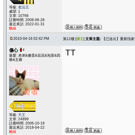
等級:
老法王
威望: 1
文章: 10766
註冊時間: 2008-06-28
最近來訪: 2022-01-31
離線
2010-04-16 02:42 PM
第12樓 [
樓主
]
文章主題:
【已送出】重新找家
傷心
TT
最愛: 弟弟&傻蛋&花花&泡菜&四
爺&五爺
等級:
天王
文章: 24899
註冊時間: 2006-10-19
最近來訪: 2018-04-22
離線