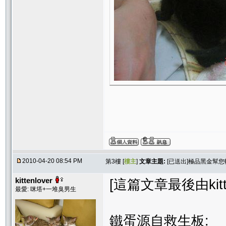
2010-04-20 08:54 PM
第3樓 [
樓主
]
文章主題:
[已送出]極品黑金幫您
kittenlover
[這篇文章最後由kitten
最愛: 咪塔+一堆臭男生
鐵蛋源自救生板: