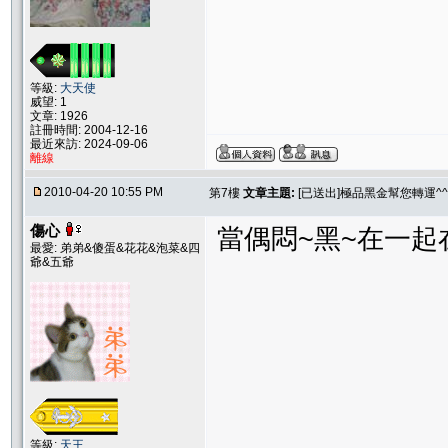
等級:
大天使
威望: 1
文章: 1926
註冊時間: 2004-12-16
最近來訪: 2024-09-06
離線
2010-04-20 10:55 PM
第7樓
文章主題:
[已送出]極品黑金幫您轉運^^
傷心
當偶悶~黑~在一起
最愛: 弟弟&傻蛋&花花&泡菜&四
爺&五爺
等級:
天王