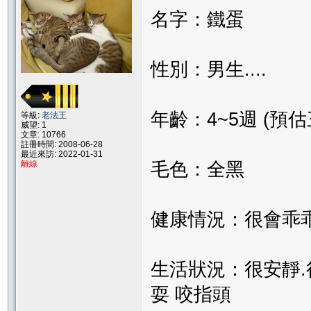
名字：鐵蛋
性別：男生....
年齡：4~5週 (預
等級:
老法王
威望: 1
文章: 10766
註冊時間: 2008-06-28
最近來訪: 2022-01-31
毛色：全黑
離線
健康情況：很會乖乖
生活狀況：很安靜.
耍 咬指頭