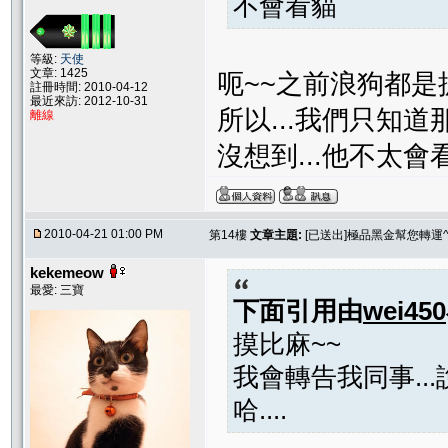
不會看貓
等級:
天使
文章: 1425
呃~~之前浪狗都是
註冊時間: 2010-04-12
最近來訪: 2012-10-31
所以...我們只知
離線
沒想到...他不太會
2010-04-21 01:00 PM
第14樓
文章主題:
[已送出]極品黑金幫您轉運^
kekemeow
最愛: 三寶
下面引用由
wei450
摸比麻~~
我會轉告我同事..
哈....