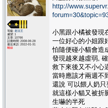
http://www.supervr.
forum=30&topic=9
小黑跟小橘被發現
等級:
老法王
威望: 1
文章: 10766
一位好心的小姐跟
註冊時間: 2008-06-28
最近來訪: 2022-01-31
怕隨便碰小貓會造
離線
發現越來越虛弱, 
救下來後又不小心
當時應該才兩週不到
還說 可以餵人奶只
就這樣小貓又被折騰
生嚇的半死