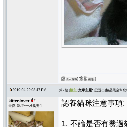
2010-04-20 08:47 PM
第2樓 [
樓主
]
文章主題:
[已送出]極品黑金幫您
kittenlover
認養貓咪注意事項:
最愛: 咪塔+一堆臭男生
1. 不論是否有養