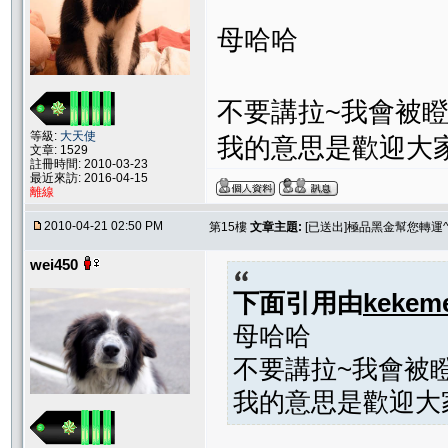
母哈哈
不要講拉~我會被瞪
等級:
大天使
我的意思是歡迎大
文章: 1529
註冊時間: 2010-03-23
最近來訪: 2016-04-15
離線
2010-04-21 02:50 PM
第15樓
文章主題:
[已送出]極品黑金幫您轉運^
wei450
下面引用由
kekem
母哈哈
不要講拉~我會被瞪
我的意思是歡迎大