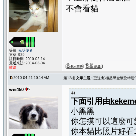
不會看貓
等級:
光明使者
文章: 929
註冊時間: 2010-02-14
最近來訪: 2014-03-04
離線
2010-04-21 10:14 AM
第12樓
文章主題:
[已送出]極品黑金幫您轉運^
wei450
下面引用由
kekem
小黑黑
你怎摸可以這麼可愛
你本貓比照片好看1