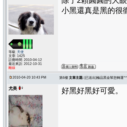
除了2顆圓圓的大眼珠
小黑還真是黑的很徹底
等級:
天使
文章: 1425
註冊時間: 2010-04-12
最近來訪: 2012-10-31
離線
2010-04-20 10:43 PM
第6樓
文章主題:
[已送出]極品黑金幫您轉運^^
尤美
好黑好黑好可愛。