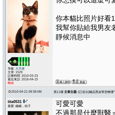
你怎摸可以這麼可愛
你本貓比照片好看1
我幫你貼給我男友
靜候消息中
等級:
大天使
文章: 1529
註冊時間: 2010-03-23
最近來訪: 2016-04-15
離線
2010-04-21 09:38 AM
第11樓
文章主題:
[已送出]極品黑金幫您轉運^
tita0531
可愛可愛
最愛: 錢錢，桔子
不過那是什麼獸醫