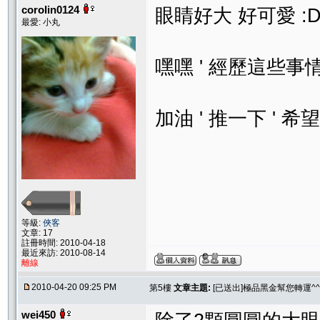
corolin0124
眼睛好大 好可愛 :
最愛: 小丸
嘿嘿 ' 經歷這些事
加油 ' 推一下 '
等級:
俠客
文章: 17
註冊時間: 2010-04-18
最近來訪: 2010-08-14
離線
2010-04-20 09:25 PM
第5樓
文章主題:
[已送出]極品黑金幫您轉運^^
wei450