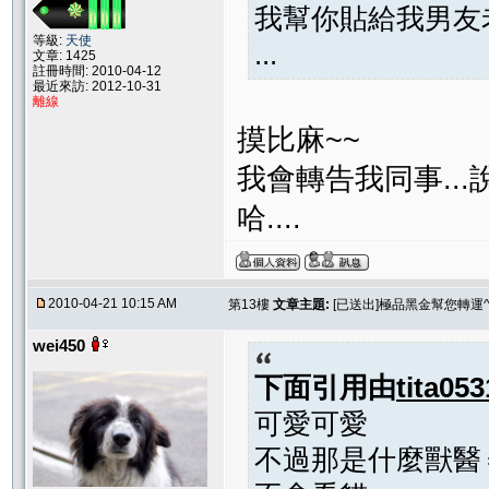
我幫你貼給我男友
等級:
天使
...
文章: 1425
註冊時間: 2010-04-12
最近來訪: 2012-10-31
離線
摸比麻~~
我會轉告我同事..
哈....
2010-04-21 10:15 AM
第13樓
文章主題:
[已送出]極品黑金幫您轉運^
wei450
下面引用由
tita053
可愛可愛
不過那是什麼獸醫