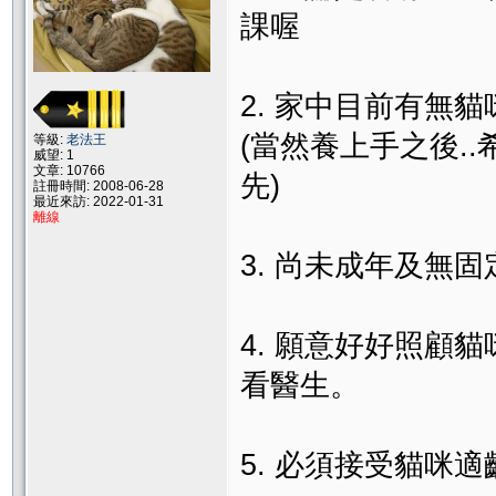
課喔
2. 家中目前有無
(當然養上手之後.
等級:
老法王
威望: 1
文章: 10766
先)
註冊時間: 2008-06-28
最近來訪: 2022-01-31
離線
3. 尚未成年及無
4. 願意好好照顧
看醫生。
5. 必須接受貓咪