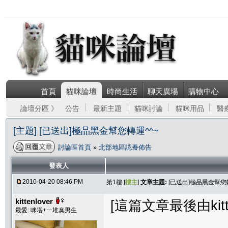
首頁
貓咪論壇
時尚生活
聊天廣場
購物中心
論壇分區 》
公告
最新主題
貓咪討論
貓咪用品
醫
[主題] [已送出]極品黑金幫您轉運^^~
討論區首頁
»
北部地區認養佈告
發表人
2010-04-20 08:46 PM
第1樓 [
樓主
]
文章主題:
[已送出]極品黑金幫您
kittenlover
[這篇文章最後由kitten
最愛: 咪塔+一堆臭男生