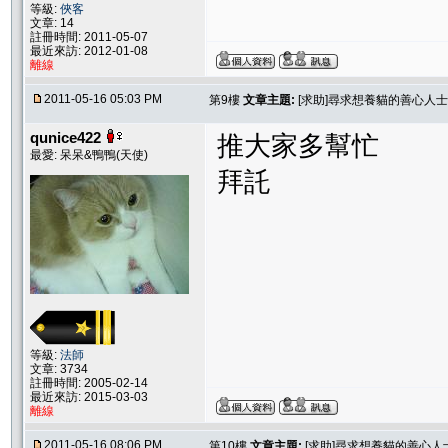
等級:
俠客
文章: 14
註冊時間: 2011-05-07
最近來訪: 2012-01-08
離線
2011-05-16 05:03 PM
第9樓
文章主題:
[求助]尋求想養貓的善心人
qunice422
推大家多幫忙
最愛: 呆呆&鴨鴨(天使)
拜託
等級:
法師
文章: 3734
註冊時間: 2005-02-14
最近來訪: 2015-03-03
離線
2011-05-16 08:06 PM
第10樓
文章主題:
[求助]尋求想養貓的善心