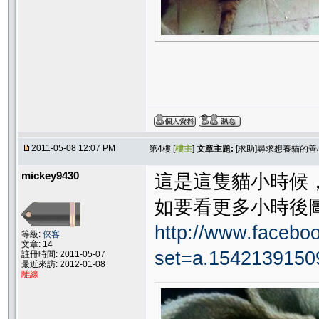
2011-05-08 12:07 PM
第4樓 [
樓主
]
文章主題:
[求助]尋求想養貓的
mickey9430
這是這隻貓小時候
如要看更多小時後
http://www.facebo
等級:
俠客
文章: 14
set=a.1542139150
註冊時間: 2011-05-07
最近來訪: 2012-01-08
離線