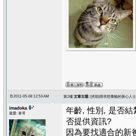
2011-05-08 12:53 AM
第2樓
文章主題:
[求助]尋求想養貓的善心人
imadoka
年齡, 性別, 是否
最愛: 泰哥
否提供資訊?
因為要找適合的新爸