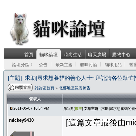
首頁
貓咪論壇
時尚生活
聊天廣場
購物中心
論壇分區 》
公告
最新主題
貓咪討論
貓咪用品
醫
[主題] [求助]尋求想養貓的善心人士~拜託請各位幫忙
討論區首頁
»
北部地區認養佈告
發表人
2011-05-07 10:54 PM
第1樓 [
樓主
]
文章主題:
[求助]尋求想養貓的
mickey9430
[這篇文章最後由micke