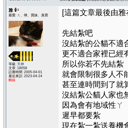
雅
[這篇文章最後由雅在 20
最愛: ㄤ、咪、寶妹、臭寶
先結紮吧
沒結紮的公貓不適
更不適合家裡已經
所以你若不先結紮
等級:
天神
文章: 18058
註冊時間: 2005-04-01
就會限制很多人不
最近來訪: 2023-04-24
離線
甚至連時間到了就
沒結紮公貓人家也
因為會有地域性ㄚ
遲早都要紮
現在紮一紮送養機