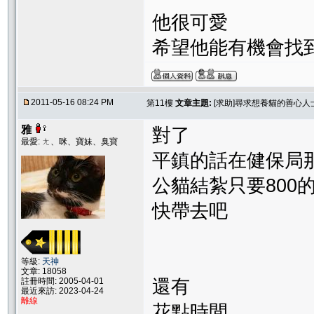
他很可愛
希望他能有機會找
2011-05-16 08:24 PM
第11樓
文章主題:
[求助]尋求想養貓的善心
雅
對了
最愛: ㄤ、咪、寶妹、臭寶
平鎮的話在健保局
公貓結紮只要800
快帶去吧
等級:
天神
文章: 18058
註冊時間: 2005-04-01
還有
最近來訪: 2023-04-24
離線
花點時間