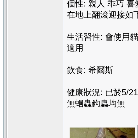
個性: 親人 乖巧
在地上翻滾迎接如
生活習性: 會使用
適用
飲食: 希爾斯
健康狀況: 已於5
無蛔蟲鉤蟲均無