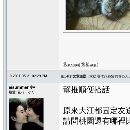
2011-05-21 02:29 PM
第14樓
文章主題:
[求助]尋求想養貓的善心
aisummer
幫推順便搭話
最愛: 花花，小可
原來大江都固定友
請問桃園還有哪裡