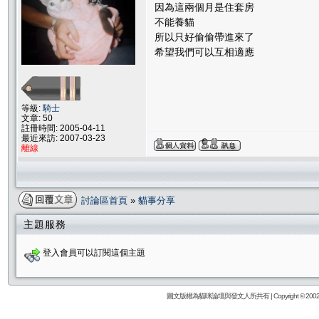
因為這兩個月是住套房
不能養貓
所以只好偷偷帶進來了
希望我們可以互相適應
等級:
騎士
文章: 50
註冊時間: 2005-04-11
最近來訪: 2007-03-23
離線
討論區首頁
»
貓事分享
主題服務
登入會員可以訂閱這個主題
圖文版權為貓咪論壇與發文人所共有 | Copyright © 2002