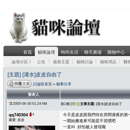
首頁
貓咪論壇
時尚生活
聊天廣場
購物中心
論壇分區 》
公告
最新主題
貓咪討論
貓咪用品
醫
[主題] [灌水]皮皮自由了
討論區首頁
»
貓事分享
發表人
2005-06-30 01:24 AM
第1樓 [
樓主
]
文章主題:
[灌水]皮皮自由了
qq740304
今天是皮皮跟我們待在房間過夜的第
最愛: 皮皮
一開始搬進來可能是不習慣吧
一直叫 好怕被人發現喔