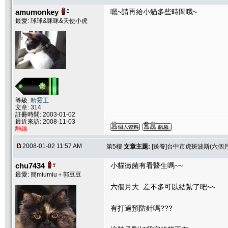
amumonkey
嗯~請再給小貓多些時間哦~
最愛: 球球&咪咪&天使小虎
等級:
精靈王
文章: 314
註冊時間: 2003-01-02
最近來訪: 2008-11-03
離線
2008-01-02 11:57 AM
第5樓
文章主題:
[送養]台中市虎斑波斯(六個月
chu7434
小貓黴菌有看醫生嗎~~
最愛: 簡miumiu＋郭豆豆
六個月大 差不多可以結紮了吧~~
有打過預防針嗎???