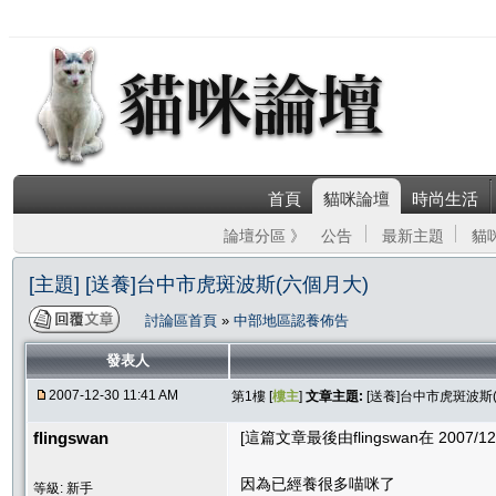
首頁
貓咪論壇
時尚生活
論壇分區 》
公告
最新主題
貓
[主題] [送養]台中市虎斑波斯(六個月大)
討論區首頁
»
中部地區認養佈告
發表人
2007-12-30 11:41 AM
第1樓 [
樓主
]
文章主題:
[送養]台中市虎斑波斯
flingswan
[這篇文章最後由flingswan在 2007/12/
因為已經養很多喵咪了
等級: 新手