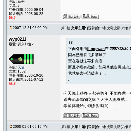
等級: 新手
文章: 9
註冊時間: 2005-09-04
最近來訪: 2008-08-22
離線
2007-12-31 08:00 PM
第3樓
文章主題:
[送養]台中市虎斑波斯(六個月
wyp0211
最愛: 要寫那隻?
下面引用由
flingswan
在
2007/12/30
因為已經養很多喵咪了
實在沒辦法再多負擔
而且小喵有黴菌，如果其他隻再感染
等級:
天使
文章: 1352
我就要去申請破產了...
註冊時間: 2006-10-26
...
最近來訪: 2011-07-12
離線
今天晚上很多人都去跨年 不能多留一
送去流浪動物之家７天沒人認養就.....
希望你能給小喵多點時間.........
2008-01-01 09:19 PM
第4樓
文章主題:
[送養]台中市虎斑波斯(六個月