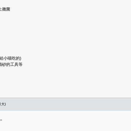
上黴菌
給小喵吃的)
貓砂的工具等
大)
'