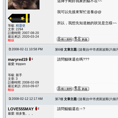
這陣子剛好我家的貓不在~~
我可以先接來幫忙送養@@
所以，我想先知道她的狀況是怎樣~~
等級:
精靈使
文章: 2294
註冊時間: 2007-08-20
最近來訪: 2020-03-24
離線
2008-02-11 10:58 PM
第6樓
文章主題:
[送養]台中市虎斑波斯(六個月
maryred19
請問貓咪還在嗎???
最愛: trippen
等級: 新手
文章: 3
註冊時間: 2008-02-09
最近來訪: 2010-09-07
離線
2008-02-12 12:17 AM
第7樓
文章主題:
[送養]台中市虎斑波斯(六個月
LOVE555MAY
請問貓貓還在ㄇ?
最愛: 很多隻。。。