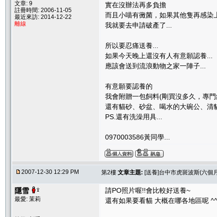
文章: 9
實在沒辦法再多負擔
註冊時間: 2006-11-05
而且小喵有黴菌，如果其他隻再感染
最近來訪: 2014-12-22
離線
我就要去申請破產了...
所以要忍痛送養...
如果今天晚上還沒有人有意願認養...
應該會送到流浪動物之家一陣子...
有意願要認養的
我會附贈一包飼料(剛買沒多久，專門
還有貓砂、砂盆、喝水的大碗公、清
PS.還有洗澡用具...
0970003586黃同學...
2007-12-30 12:29 PM
第2樓
文章主題:
[送養]台中市虎斑波斯(六個月
隱雪
請PO照片喔!!會比較好送養~
最愛: 茉莉
還有如果要看貓 大概在哪各地區呢 ^^'