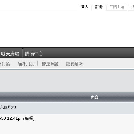
登入
註冊
訂閱主題
聊天廣場
購物中心
咪討論
貓咪用品
醫療照護
認養貓咪
內容
(六個月大)
30 12:41pm 編輯]