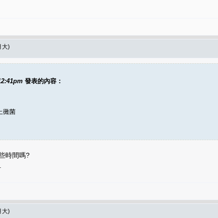
大)
 12:41pm
發表的內容：
上黴菌
些時間嗎?
.
大)