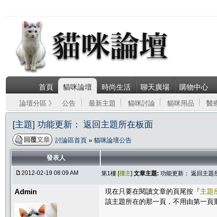
首頁
貓咪論壇
時尚生活
聊天廣場
購物中心
論壇分區 》
公告
最新主題
貓咪討論
貓咪用品
醫
[主題] 功能更新： 返回主題所在板面
討論區首頁
»
貓咪論壇公告
發表人
2012-02-19 08:09 AM
第1樓 [
樓主
]
文章主題:
功能更新： 返回主題
Admin
現在只要在閱讀文章的頁尾按『
主題
該主題所在的那一頁，不用由第一頁