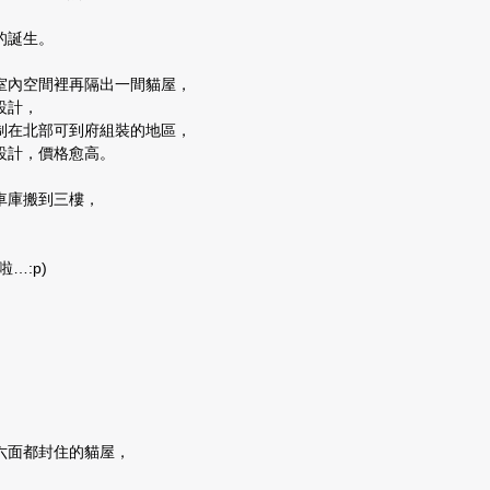
的誕生。
室內空間裡再隔出一間貓屋，
設計，
制在北部可到府組裝的地區，
設計，價格愈高。
車庫搬到三樓，
…:p)
六面都封住的貓屋，