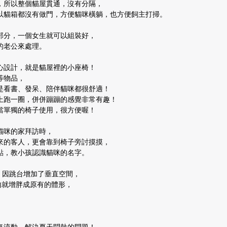
，所以整個貓屋貫通，沒有分隔，
以貓箱都沒有做門，方便貓咪橫躺，也方便飼主打掃。
部分，一個女生就可以組裝好，
的老公來處理。
貼心設計，就是貓屋裡的小座椅！
等物品，
是看書、發呆、陪伴貓咪都很舒適！
上跑一圈，併併蹦蹦的感覺非常有趣！
當單獨的椅子使用，很方便喔！
貓咪的家拜訪時，
來的客人，更會靠到椅子旁討摸摸，
點，教小孩認識貓咪的名字。
，因跳台增加了垂直空間，
內就增胖成原有的體形，