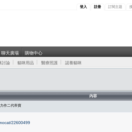
登入
註冊
訂閱主題
聊天廣場
購物中心
咪討論
貓咪用品
醫療照護
認養貓咪
內容
人力作二代帝寶
momocat/22600499