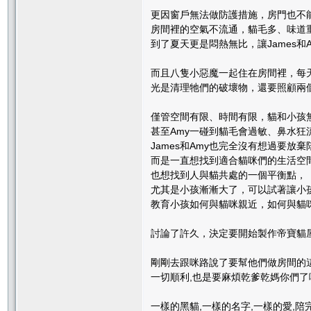
更因窗戶無法做防護措施，房門也不
房間裡的空氣不流通，貓毛多、味道
到了夏天更是悶熱無比，讓James和
而且八隻小惡魔一起住在房間裡，每
光是清理牠們的破壞物，還要照顧兩
僅管空間有限、時間有限，貓和小孩
甚至Amy一碰到貓毛會過敏、鼻水狂
James和Amy也完全沒有想過要放
而是一直想找到適合貓咪們的生活空
也想找到人與貓共處的一個平衡點，
尤其是小孩漸漸大了，可以試著讓小
教育小孩如何與貓咪親近，如何與貓
討論了許久，決定要開始製作帝寶貓屋
剛剛去跟咪路說了要幫他們做房間的這
一切順利,也是要麻煩乾爹乾媽你們了呢
一樣的黑貓,一樣的名字,一樣的愛,