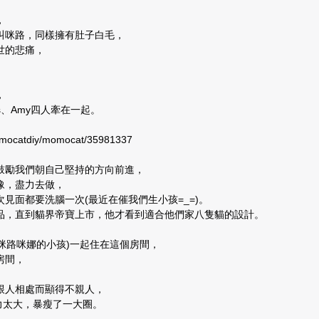
，
也叫咪路，同樣擁有肚子白毛，
世的悲痛，
，
s、Amy四人牽在一起。
mocatdiy/momocat/35981337
總是鼓勵我們朝自己堅持的方向前進，
豫，盡力去做，
見面都要洗腦一次(最近在催我們生小孩=_=)。
品，直到貓界帝寶上市，他才看到適合他們家八隻貓的設計。
Q(咪路咪娜的小孩)一起住在這個房間，
房間，
跟人相處而顯得不親人，
力太大，暴瘦了一大圈。