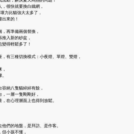
氣流動，解決夏天悶熱的問題！
驚人，很快就要換白鐵網，
破壞力比貓強大太多了，
撞出來的！
個，再準備兩個替換，
再推入新的砂盆，
也變得輕鬆多了！
座，有三種切換模式：小夜燈、單燈、雙燈，
咪，
馨。
平台容納八隻貓綽綽有餘，
台，一層一隻剛剛好，
量，在心理層面上也得到放鬆。
進去他們的地盤，是拜訪、是作客。
，但小孩不懂，