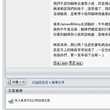
我們不是怕貓咪去傷害小孩，而是擔
兩邊都是我們的孩子，誰受傷了，我
這個貓屋，是教導小孩與貓咪相處最
後來James和Amy去清貓砂，牛牛
雖然牛牛進去後，貓咪們總是逃到只
但看到貓咪與小孩和諧相處，那種幸
咪路弟弟，開心嗎？這是乾爹乾媽送給
若是天上的咪路哥哥知道了，一定也
祝福你們，要一直幸福下去喔～:)
討論區首頁
»
貓事分享
主題服務
登入會員可以訂閱這個主題