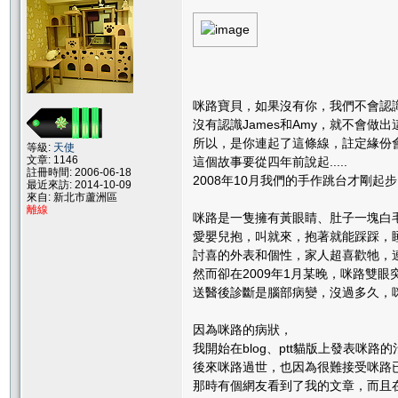
咪路寶貝，如果沒有你，我們不會認識J
沒有認識James和Amy，就不會做
所以，是你連起了這條線，註定緣份會
等級:
天使
文章: 1146
這個故事要從四年前說起.....
註冊時間: 2006-06-18
2008年10月我們的手作跳台才剛起步
最近來訪: 2014-10-09
來自: 新北市蘆洲區
離線
咪路是一隻擁有黃眼睛、肚子一塊白
愛嬰兒抱，叫就來，抱著就能踩踩，
討喜的外表和個性，家人超喜歡牠，
然而卻在2009年1月某晚，咪路雙眼
送醫後診斷是腦部病變，沒過多久，
因為咪路的病狀，
我開始在blog、ptt貓版上發表咪
後來咪路過世，也因為很難接受咪路
那時有個網友看到了我的文章，而且在