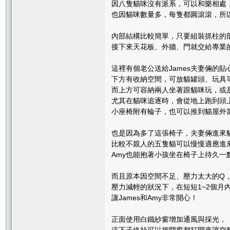
因八隻貓咪沒有派系，可以和樂相處
也因貓咪數量多，每隻都圓滾滾，所
內部結構比較簡單，只要組裝抓柱的
接下來天花板、外牆、門就交給專業
這裡有個老公送給James夫妻倆的
下方有收納空間，可放貓罐頭、玩具
而上方可容納兩人坐著跟貓咪玩，或
尤其在貓咪追逐時，會從地上跑到頭
小座椅附有輪子，也可以推到貓屋外
也是因為多了這張椅子，夫妻倆進來
比較不親人的五隻貓可以慢慢適應進
Amy也能抱著小孩坐在椅子上待久一
而且原本因空間不足、壓力太大的Q
壓力減輕的狀況下，在短短1~2個月
讓James和Amy非常開心！
正面使用白鐵紗窗增加通風與採光，