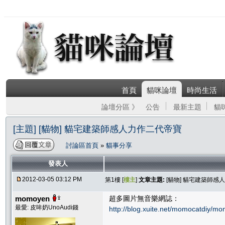
首頁
貓咪論壇
時尚生活
論壇分區 》
公告
最新主題
貓
[主題] [貓物] 貓宅建築師感人力作二代帝寶
討論區首頁
»
貓事分享
發表人
2012-03-05 03:12 PM
第1樓 [
樓主
]
文章主題:
[貓物] 貓宅建築師感
momoyen
超多圖片無音樂網誌：
最愛: 皮哞奶UnoAudi錢
http://blog.xuite.net/momocatdiy/