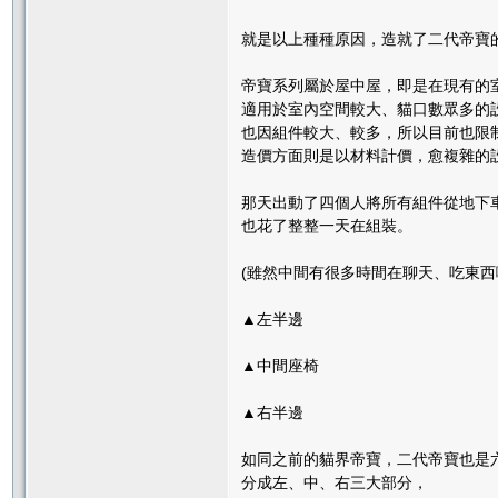
就是以上種種原因，造就了二代帝寶
帝寶系列屬於屋中屋，即是在現有的
適用於室內空間較大、貓口數眾多的
也因組件較大、較多，所以目前也限
造價方面則是以材料計價，愈複雜的
那天出動了四個人將所有組件從地下
也花了整整一天在組裝。
(雖然中間有很多時間在聊天、吃東西啦
▲左半邊
▲中間座椅
▲右半邊
如同之前的貓界帝寶，二代帝寶也是
分成左、中、右三大部分，