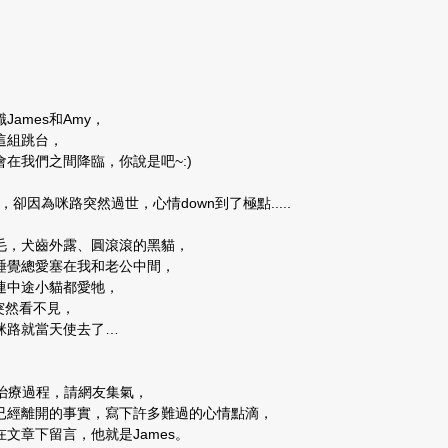
ames和Amy，
出這組跳台，
在我們之間降臨，你說是吧~:)
，卻因為咪路突然過世，心情down到了極點.....
毛，犬齒外露、圓滾滾的黑貓，
睡覺總愛塞在我和老公中間，
連中途小貓都愛牠，
突然看不見，
咪路就當天使去了…
路的治療過程，請網友集氣，
已經離開的事實，寫下許多難過的心情點滴，
文章下留言，他就是James。