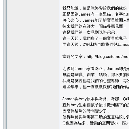
我只能說，這是咪路帶給我們的緣份
正是因為James有一隻黑貓，名字
將心比心，James能了解寶貝離開人
後來我們約在師大一間貓餐廳見面，
這是我們第一次見到咪路弟弟，
這一天起，我們多了一個寶貝乾兒子
而這天後，2隻咪路也將我們與Jame
當時的文章：http://blog.xuite.net/mo
之後到James家看咪路，James
無論是離職、創業、結婚，都不要猶
我總是笑說他是我們的心靈導師，每次
這些年來，他一直默默觀察我們的作
James與Amy原本與咪路、咪娜、
直到Amy生兩個孩子後才搬到樓下的
因陪伴貓咪的時間變少了，
使得咪路與咪娜第二胎的五隻貓較少
Q也因為貓多，活動的空間變小、壓