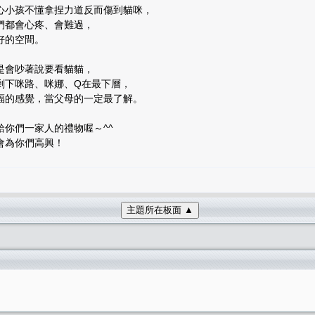
心小孩不懂拿捏力道反而傷到貓咪，
們都會心疼、會難過，
好的空間。
總是會吵著說要看貓貓，
剩下咪路、咪娜、Q在最下層，
福的感覺，當父母的一定最了解。
你們一家人的禮物喔～^^
會為你們高興！
主題所在板面 ▲