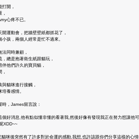
能打開，
重，
Amy心疼不已。
天開運動會，把牆壁壁紙都抓花了，
個小孩，兩個人經常是忙不過來。
無法同時兼顧，
流，總是抱著衛生紙跟貓玩，
棄陪伴他們許久的寶貝貓，
間，
孩與貓咪進行接觸，
咪培養感情。
時，James留言說：
個好消息,他有點似懂非懂的看著我,然後好像有發現我正在努力想讓他可以
XDD~~
陪完貓咪後突然有了許多對於命運的感動,我想,也許該跟你們分享這樣的心情