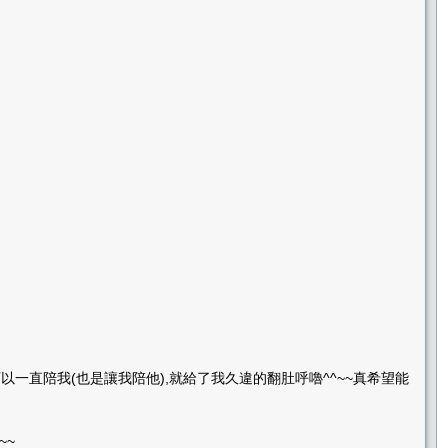
一直陪我(也是讓我陪他),就給了我久違的翻肚呼嚕^^~~真希望能
~~