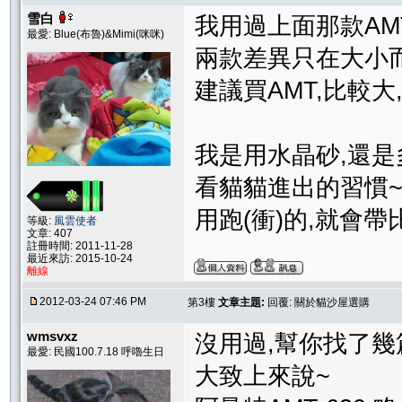
雪白
我用過上面那款AM
最愛: Blue(布魯)&Mimi(咪咪)
兩款差異只在大小而已
建議買AMT,比較大,
我是用水晶砂,還
看貓貓進出的習慣
用跑(衝)的,就會
等級:
風雲使者
文章: 407
註冊時間: 2011-11-28
最近來訪: 2015-10-24
離線
2012-03-24 07:46 PM
第3樓
文章主題:
回覆: 關於貓沙屋選購
wmsvxz
沒用過,幫你找了幾
最愛: 民國100.7.18 呼嚕生日
大致上來說~