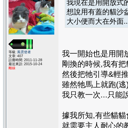
我現在是用開放式
想說用有蓋的貓沙
大小便而大在外面..
我一開始也是用開
等級:
風雲使者
文章: 407
註冊時間: 2011-11-28
剛換的時候,我有把
最近來訪: 2015-10-24
離線
然後把牠引導&輕推
雖然牠馬上就跑(逃
我只教一次...只能說
據我所知,有些貓
就需要主人耐心的