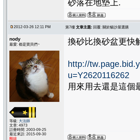
砂落在地墊上.
2012-03-26 12:11 PM
第7樓
文章主題:
回覆: 關於貓沙屋選購
nody
換砂比換砂盆更快
最愛: 都是寶貝們~
http://tw.page.bid
u=Y2620116262
用來用去還是這個
等級:
大法師
文章: 4973
註冊時間: 2003-09-25
最近來訪: 2015-09-30
離線