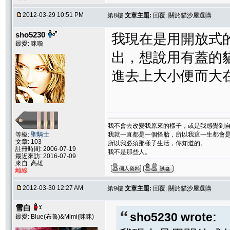
2012-03-29 10:51 PM
第8樓
文章主題:
回覆: 關於貓沙屋選購
sho5230
我現在是用開放式
最愛: 咪嚕
出，想說用有蓋的
進去上大小便而大在外
我不會去改變我原來的樣子，或是我感覺到
等級:
聖騎士
我就一直都是一個怪胎，所以我這一生都會
文章: 103
所以我必須那樣子生活，你知道的。
註冊時間: 2006-07-19
我不是那些人。
最近來訪: 2016-07-09
來自: 高雄
離線
2012-03-30 12:27 AM
第9樓
文章主題:
回覆: 關於貓沙屋選購
雪白
sho5230 wrote:
最愛: Blue(布魯)&Mimi(咪咪)