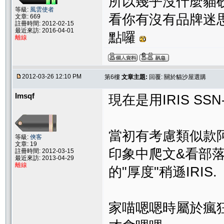
所以幾乎沒什麼貓砂
等級:
風雲使者
看你有沒有品牌迷思
文章: 669
註冊時間: 2012-02-15
最近來訪: 2016-04-01
點囉
離線
2012-03-26 12:10 PM
第6樓
文章主題:
回覆: 關於貓沙屋選購
Imsqf
現在是用IRIS SSN
當初有考慮類似款阿
等級:
俠客
文章: 19
印象中爬文&看部落
註冊時間: 2012-03-15
最近來訪: 2013-04-29
離線
的"厚度"稍遜IRIS.
家喵嗯嗯時屬於瘋