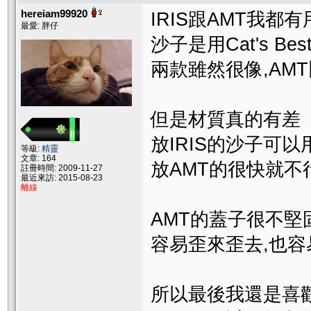
hereiam99920
IRIS跟AMT我都有
最愛: 胖仔
沙子是用Cat's Be
兩款雖然很像,AM
但是材質真的有差
放IRIS的沙子可
等級:
精靈
文章: 164
放AMT的很快就不
註冊時間: 2009-11-27
最近來訪: 2015-08-23
離線
AMT的蓋子很不堅
容易歪來歪去,也容
所以最後我還是喜歡