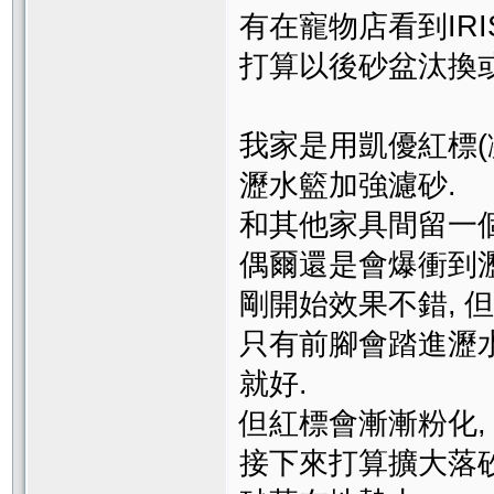
有在寵物店看到IRIS
打算以後砂盆汰換或
我家是用凱優紅標(
瀝水籃加強濾砂.
和其他家具間留一個
偶爾還是會爆衝到瀝水籃
剛開始效果不錯, 
只有前腳會踏進瀝水
就好.
但紅標會漸漸粉化,
接下來打算擴大落砂