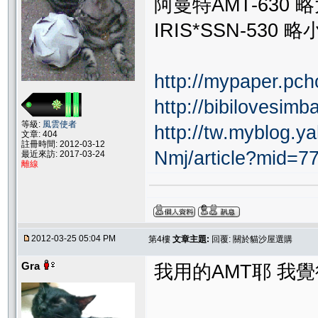
阿曼特AMT-630 
IRIS*SSN-530
http://mypaper.pc
http://bibilovesim
等級:
風雲使者
http://tw.myblog
文章: 404
註冊時間: 2012-03-12
Nmj/article?mid=7
最近來訪: 2017-03-24
離線
2012-03-25 05:04 PM
第4樓
文章主題:
回覆: 關於貓沙屋選購
Gra
我用的AMT耶 我