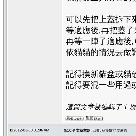
可以先把上蓋拆下
等適應後,再把蓋子
再等一陣子適應後
依貓貓的情況去做
記得換新貓盆或貓
記得要混一些用過或
這篇文章被編輯了 1 次. 
2012-03-30 01:06 AM
第10樓
文章主題:
回覆: 關於貓沙屋選購