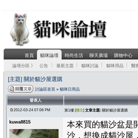
首頁
貓咪論壇
時尚生活
聊天廣場
購物中心
論壇分區 》
公告
最新主題
貓咪討論
貓咪用品
醫
[主題] 關於貓沙屋選購
討論區首頁
»
貓咪日用品
發表人
2012-03-24 07:06 PM
第1樓 [
樓主
]
文章主題:
關於貓沙屋選購
kuwa8815
本來買的貓沙盆是
沙，想換成貓沙屋