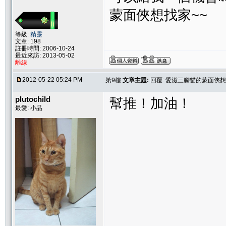
蒙面俠想找家~~
等級:
精靈
文章: 198
註冊時間: 2006-10-24
最近來訪: 2013-05-02
離線
2012-05-22 05:24 PM
第9樓
文章主題:
回覆: 愛滋三腳貓的蒙面俠想
plutochild
幫推！加油！
最愛: 小品