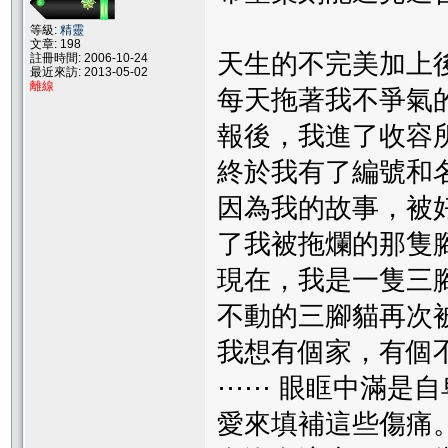
等級:
精靈
文章: 198
天生的不完美加上
註冊時間: 2006-10-24
最近來訪: 2013-05-02
離線
每天拖著我不爭氣
報後，我進了收容
終於我有了編號和
因為我的故事，被
了我被拖爛的那隻
現在，我是一隻三
不動的三腳貓再次
我想有個家，有個
⋯⋯ 眼眶中滿是
愛來填補這些傷痛