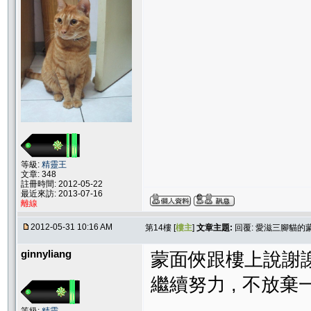
等級:
精靈王
文章: 348
註冊時間: 2012-05-22
最近來訪: 2013-07-16
離線
2012-05-31 10:16 AM
第14樓 [
樓主
]
文章主題:
回覆: 愛滋三腳貓的
ginnyliang
蒙面俠跟樓上說謝
繼續努力 , 不放棄