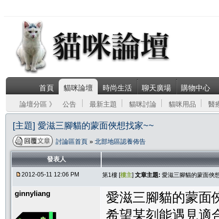
首頁
貓咪論壇
時尚生活
聊天廣場
購物中心
論壇分區 》
公告
最新主題
貓咪討論
貓咪用品
醫
[主題] 愛滋三腳貓的蒙面俠想找家~~
討論區首頁
»
北部地區認養佈告
發表人
2012-05-11 12:06 PM
第1樓 [
樓主
]
文章主題:
愛滋三腳貓的蒙面俠想
ginnyliang
愛滋三腳貓的蒙面俠
希望某刻能遇見適合人選