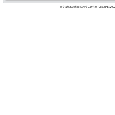
圖文版權為貓咪論壇與發文人所共有 | Copyright © 2002